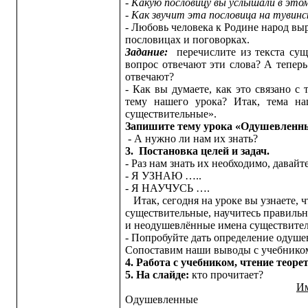
- Какую пословицу вы услышали в этом
- Как звучит эта пословица на тувинс
- Любовь человека к Родине народ выра
пословицах и поговорках.
Задание:
перечислите из текста
суще
вопрос отвечают эти слова? А тепер
отвечают?
- Как вы думаете, как это связано с
тему нашего урока? Итак, тема н
существительные».
Запишите тему урока «Одушевленн
- А нужно ли нам их знать?
3.
Постановка целей и зада
- Раз нам знать их необходимо, дава
- Я УЗНАЮ …..
- Я НАУЧУСЬ ….
Итак, сегодня на уроке вы узнаете, 
существительные,
научитесь правильн
и неодушевлённые имена существите
- Попробуйте дать определение оду
Сопоставим наши выводы с учебнико
4. Работа с учебником, чтение теорет
5.
На слайде:
кто прочитает?
Им
Одушевленные Не