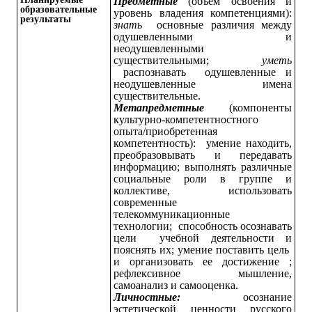
Предметные
(объем освоения и
образовательные
уровень владения компетенциями):
результаты
знать
основные различия между
одушевленными и
неодушевленными
существительными;
уметь
распознавать одушевленные и
неодушевленные имена
существительные.
Метапредметные
(компоненты
культурно-компетентностного
опыта/приобретенная
компетентность): умение находить,
преобразовывать и передавать
информацию; выполнять различные
социальные роли в группе и
коллективе, использовать
современные
телекоммуникационные
технологии; способность осознавать
цели учебной деятельности и
пояснять их; умение поставить цель
и организовать ее достижение ;
рефлексивное мышление,
самоанализ и самооценка.
Личностные:
осознание
эстетической ценности русского