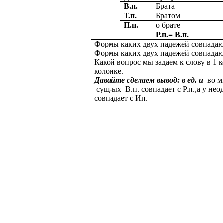
В.п.
Брата
Т.п.
Братом
П.п.
о брате
Р.п.= В.п.
Формы каких двух падежей совпадают
Формы каких двух падежей совпадают
Какой вопрос мы задаем к слову в 1 к
колонке.
Давайте сделаем вывод: в ед. и
во м
сущ-ых В.п. совпадает с Р.п.,а у не
совпадает с Ип.