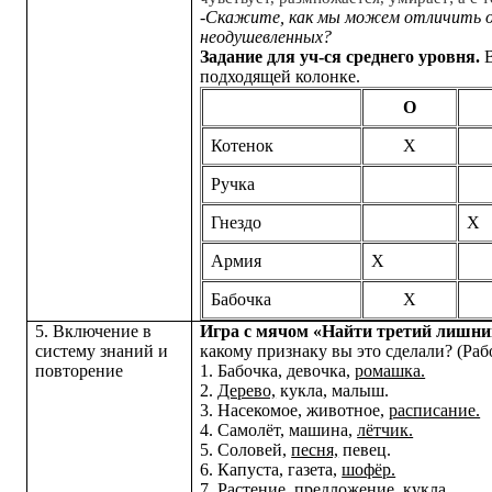
-
Скажите, как мы можем отличить о
неодушевленных?
Задание для уч-ся среднего уровня.
В
подходящей колонке.
О
Котенок
Х
Ручка
Гнездо
Х
Армия
Х
Бабочка
Х
5. Включение в
Игра с мячом «Найти третий лишни
систему знаний и
какому признаку вы это сделали? (Раб
повторение
1. Бабочка, девочка,
ромашка.
2.
Дерево,
кукла, малыш.
3. Насекомое, животное,
расписание.
4. Самолёт, машина,
лётчик.
5. Соловей,
песня,
певец.
6. Капуста, газета,
шофёр.
7. Растение, предложение,
кукла.