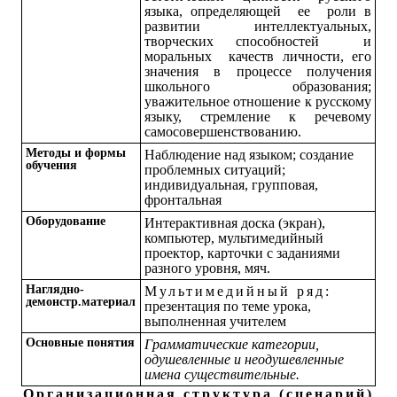
языка, определяющей ее роли в
развитии интеллектуальных,
творческих способностей и
моральных качеств личности, его
значения в процессе получения
школьного образования;
уважительное отношение к русскому
языку, стремление к речевому
самосовершенствованию.
М
етоды и формы
Наблюдение над языком; создание
обучения
проблемных ситуаций;
индивидуальная, групповая,
фронтальная
Оборудование
Интерактивная доска (экран),
компьютер, мультимедийный
проектор, карточки с заданиями
разного уровня, мяч.
Наглядно-
Мультимедийный ряд
:
демонстр.материал
презентация по теме урока,
выполненная учителем
Основные понятия
Грамматические категории,
одушевленные и неодушевленные
имена существительные.
Организационная структура (сценарий)