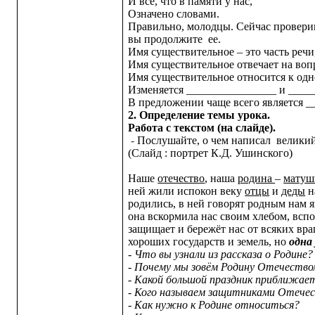
И все, что в памяти у нас,
Означено словами.
Правильно, молодцы. Сейчас проверим,
вы продолжите ее.
Имя существительное – это часть речи,
Имя существительное отвечает на во
Имя существительное относится к одн
Изменяется ________________ и ____
В предложении чаще всего является _
2. Определение темы урока.
Работа с текстом (на слайде).
-
Послушайте, о чем написал велики
(Слайд : портрет К.Д. Ушинского)
Наше
отечество
, наша
родина
–
матуш
ней жили испокон веку
отцы
и
деды
н
родились, в ней говорят родным нам яз
она вскормила нас своим хлебом, вспо
защищает и бережёт нас от всяких вра
хороших государств и земель, но
одна
-
Что вы узнали из рассказа о Родине?
- Почему мы зовём Родину Отечеств
- Какой большой праздник приближае
- Кого называем защитниками Отече
- Как нужно к Родине относиться?