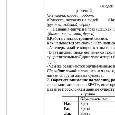
•Людей
рас
(Женщина, корова, робот)
•Существ, похожих на людей •Назв
(русалка, водяной, черт) (
·
Названия фигур в играх (шашках, 
(
дамка, пешка конь, ферзь
)
6.Работа с иллюстрацией сказки.
Как называется эта сказка? Кто напис
- А теперь задайте вопрос к этим же 
- В тувинском языке нет именно так
существительные\Дириг чуве аттары б
ады».
- Чем же различаются одушевленные и
Сделайте вывод
: в тувинском языке 
названия групп живых существ.
7.
Обратите внимание на таблицу, ра
слове записано слово «БРАТ», во вто
Давайте просклоняем данные существ
1 группа 2 г
Одушевленные
И.п.
Брат
Р.п.
Брата
Д.п.
Брату