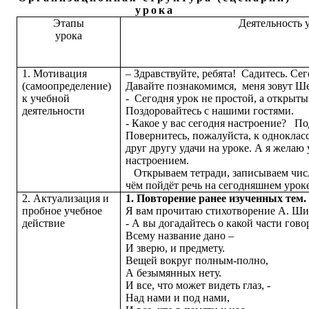
урока
Этапы
Деятельность учи
урока
1. Мотивация
–
Здравствуйте, ребята! Садитесь. Сег
(самоопределение)
Давайте познакомимся, меня зовут Ш
к учебной
- Сегодня урок не простой, а открыты
деятельности
Поздоровайтесь с нашими гостями.
- Какое у вас сегодня настроение?
Под
Повернитесь, пожалуйста, к одноклас
друг другу удачи на уроке. А я желаю
настроением.
Открываем тетради, записываем число,
чём пойдёт речь на сегодняшнем уроке
2. Актуализация и
1. Повторение ранее изученных тем. 
пробное учебное
Я вам прочитаю
стихотворение А. Ши
действие
- А вы догадайтесь о какой части гово
Всему название дано –
И зверю, и предмету.
Вещей вокруг полным-полно,
А безымянных нету.
И все, что может видеть глаз, -
Над нами и под нами,