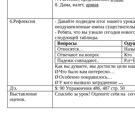
8. Дама, валет,
армия
.
6.Рефлексия
- Давайте подведем итог нашего урок
неодушевленные имена существитель
-
Ребята, что вы узнали сегодня новог
следующей таблицы.
Вопросы
Оду
Относятся…
Назы
Отвечают на вопрос
Кто
Падежи совпадают..
Р.п=В
Как вы думаете, мы достигли цели на
Ø
Что было вам интересно…
Ø
Особенно понравилось…
Ø
У кого вызвало затруднение
…
Д\з.
$: 90 Упражнения 486, 487 стр. 50
Выставление
Спасибо за урок! Оцените себя на се
оценок.