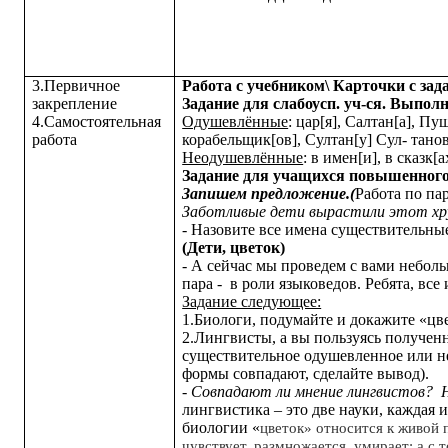
3.Первичное
Работа с учебником\ Карточки с зад
закрепление
Задание для слабоусп. уч-ся. Выпол
4.Самостоятельная
Одушевлённые
: цар[я], Салтан[а], П
работа
корабельщик[ов], Султан[у] Сул- танови
Неодушевлённые
: в имен[и], в сказк[а
Задание для учащихся повышенного
Запишем предложение.(
Работа по па
Заботливые дети вырастили этот хр
- Назовите все имена существительны
(Дети, цветок)
- А сейчас мы проведем с вами неболь
пара - в роли языковедов. Ребята, все
Задание следующее:
1.Биологи, подумайте и докажите «цв
2.Лингвисты, а вы пользуясь получен
существительное одушевленное или н
формы совпадают, сделайте вывод).
- Совпадают ли мнение лингвистов?
лингвистика – это две науки, каждая 
биологии «
цветок» относится к живой 
чувствует,
размножается, умирает; а с 