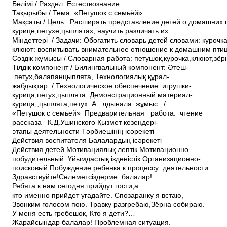
Бөлімі / Раздел: Естествознание
Тақырыбы / Тема: «Петушок с семьёй»
Мақсаты / Цель: Расширять представление детей о домашних 
курице,петухе,цыплятах; научить различать их.
Міндеттері / Задачи: Обогатить словарь детей словами: курочк
клюют: воспитывать внимательное отношение к домашним пти
Сөздік жұмысы / Словарная работа: петушок,курочка,клюют,зёр
Тілдік компонент / Билингвальный компонент: Әтеш­
петух,балапан­цыплята, Технологиялық құрал­
жабдықтар / Технологическое обеспечение: игрушки­
курица,петух,цыплята. Демонстрационный материал­
курица,,цыплята,петух. А лдын­ала жұмыс /
«Петушок с семьей» Предварительная работа: чтение
рассказа К.Д.Ушинского Қызмет кезеңдері­
этапы деятельности Тәрбиешінің іс­әрекеті
Действия воспитателя Балалардың іс­әрекеті
Действия детей Мотивациялық­ лептік Мотивационно
побудительный. Ұйымдастық­ ізденістік Организационно­
поисковый Побуждение ребенка к процессу деятельности:
Здравствуйте!Сәлеметсіздерме балалар!
Ребята к нам сегодня прийдут гости,а
кто именно прийдет угадайте. Спозаранку я встаю,
Звонким голосом пою. Травку разгребаю,Зёрна собираю.
У меня есть гребешок, Кто я дети?…
Жарайсындар балалар! Проблемная ситуация.