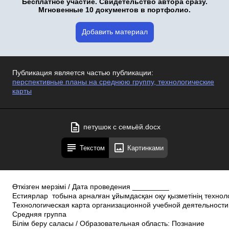
Бесплатное участие. Свидетельство автора сразу.
Мгновенные 10 документов в портфолио.
Добавить материал
Публикация является частью публикации:
перспективные планы на среднюю группу, технологические
карты
петушок с семьёй.docx
Текстом
Картинками
Өткізген мерзімі / Дата проведения _________
Естиярлар тобына арналған ұйымдасқан оқу қызметінің технол
Технологическая карта организационной учебной деятельности
Средняя группа
Білім беру саласы / Образовательная область: Познание