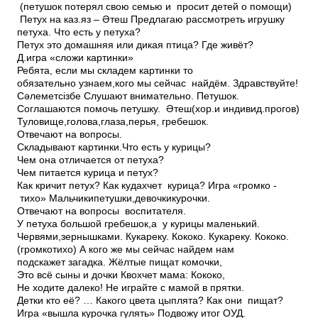
(петушок потерял свою семью и просит детей о помощи)
Петух на каз.яз – Әтеш Предлагаю рассмотреть игрушку
петуха. Что есть у петуха?
Петух это домашняя или дикая птица? Где живёт?
Д.игра «сложи картинки»
Ребята, если мы складем картинки то
обязательно узнаем,кого мы сейчас найдём. Здравствуйте!
Сәлеметсізбе Слушают внимательно. Петушок.
Соглашаются помочь петушку. Әтеш(хор.и индивид.прогов)
Туловище,голова,глаза,перья, гребешок.
Отвечают на вопросы.
Складывают картинки.Что есть у курицы?
Чем она отличается от петуха?
Чем питается курица и петух?
Как кричит петух? Как кудахчет курица? Игра «громко ­
тихо» Мальчики­петушки,девочки­курочки.
Отвечают на вопросы воспитателя.
У петуха большой гребешок,а у курицы маленький.
Червями,зернышками. Ку­ка­ре­ку. Ко­ко­ко. Ку­ка­ре­ку. Ко­ко­ко.
(громко­тихо) А кого же мы сейчас найдем нам
подскажет загадка. Жёлтые пищат комочки,
Это всё сыны и дочки Квохчет мама: Ко­ко­ко,
Не ходите далеко! Не играйте с мамой в прятки.
Детки кто её? … Какого цвета цыплята? Как они пищат?
Игра «вышла курочка гулять» Подвожу итог ОУД.