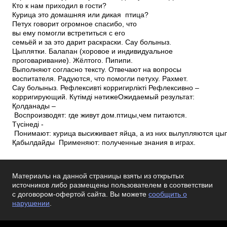
Кто к нам приходил в гости?
Курица это домашняя или дикая птица?
Петух говорит огромное спасибо, что
вы ему помогли встретиться с его
семьёй и за это дарит раскраски. Сау болыныз.
Цыплятки. Балапан (хоровое и индивидуальное
проговаривание). Жёлтого. Пи­пи­пи.
Выполняют согласно тексту. Отвечают на вопросы
воспитателя. Радуются, что помогли петуху. Рахмет.
Сау болыныз. Рефлексивті­ корригирлікті Рефлексивно –
корригирующий. Күтімді нәтиже­Ожидаемый результат:
Қолданады –
Воспроизводят: где живут дом.птицы,чем питаются.
Түсінеді ­
Понимают: курица высиживает яйца, а из них вылупляются цы
Қабылдайды ­ Применяют: полученные знания в играх.
Материалы на данной страницы взяты из открытых
источников либо размещены пользователем в соответствии
с договором-офертой сайта. Вы можете
сообщить о
нарушении
.