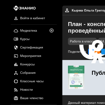
Кырма Ольга Григо
Войти в кабинет
План - консп
проведённый
Медиатека
Курсы
Работа в классе
24
Сертификация
Поделиться
Мероприятия
Конкурсы
Публ
Собрания
Классные часы
Новости
Ваше членство
Данный материал помог