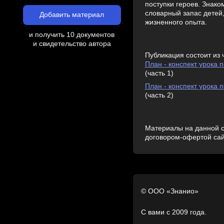
поступки героев. Знако
словарный запас детей,
Добавить материал
жизненного опыта.
и получить 10 документов
и свидетельство автора
Публикация состоит из 
План - конспект урока
(часть 1)
План - конспект урока
(часть 2)
Материалы на данной с
договором-офертой са
© ООО «Знанио»
С вами с 2009 года.