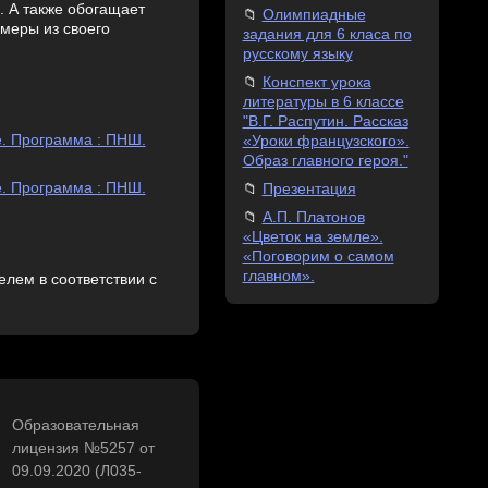
м. А также обогащает
Олимпиадные
имеры из своего
задания для 6 класа по
русскому языку
Конспект урока
литературы в 6 классе
"В.Г. Распутин. Рассказ
е. Программа : ПНШ.
«Уроки французского».
Образ главного героя."
е. Программа : ПНШ.
Презентация
А.П. Платонов
«Цветок на земле».
«Поговорим о самом
главном».
лем в соответствии с
Образовательная
лицензия №5257 от
09.09.2020 (Л035-