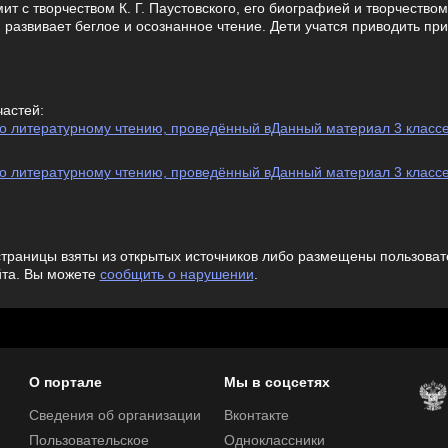
мит с творчеством К. Г. Паустовского, его биографией и творчество
 развивает беглое и осознанное чтение. Дети учатся приводить пр
частей:
 по литературному чтению, проведённый вДанный материал 3 класс
 по литературному чтению, проведённый вДанный материал 3 класс
траницы взяты из открытых источников либо размещены пользовате
йта. Вы можете
сообщить о нарушении
.
О портале
Мы в соцсетях
Сведения об организации
Вконтакте
Пользовательское
Одноклассники