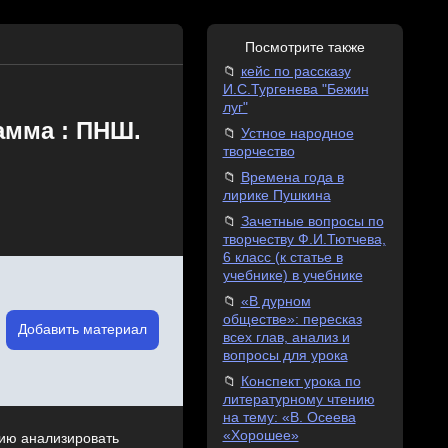
Посмотрите также
кейс по рассказу
И.С.Тургенева "Бежин
луг"
амма : ПНШ.
Устное народное
творчество
Времена года в
лирике Пушкина
Зачетные вопросы по
творчеству Ф.И.Тютчева,
6 класс (к статье в
учебнике) в учебнике
«В дурном
обществе»: пересказ
Добавить материал
всех глав, анализ и
вопросы для урока
Конспект урока по
литературному чтению
на тему: «В. Осеева
«Хорошее»
нию анализировать