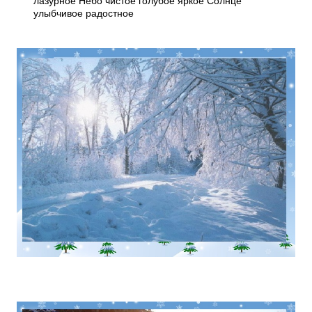
лазурное Небо чистое голубое яркое Солнце
улыбчивое радостное