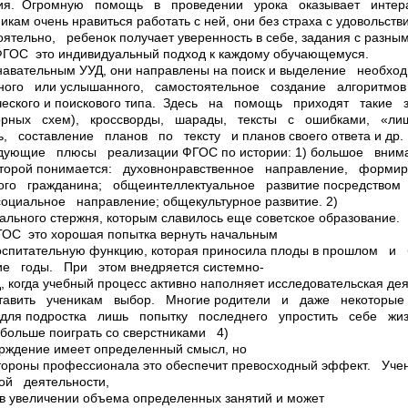
ения. Огромную помощь в проведении урока оказывает интера
никам очень нравиться работать с ней, они без страха с удовольс
тельно, ребенок получает уверенность в себе, задания с разны
ФГОС ­ это индивидуальный подход к каждому обучающемуся.
знавательным УУД, они направлены на поиск и выделение необ
ного или услышанного, самостоятельное создание алгоритмов
ческого и поискового типа. Здесь на помощь приходят таки
опорных схем), кроссворды, шарады, тексты с ошибками, «ли
ь, составление планов по тексту и планов своего ответа и д
ующие плюсы реализации ФГОС по истории: 1) большое вни
торой понимается: духовно­нравственное направление, форми
го гражданина; общеинтеллектуальное развитие посредство
оциальное направление; общекультурное развитие. 2)
льного стержня, которым славилось еще советское образование.
ОС ­ это хорошая попытка вернуть начальным
оспитательную функцию, которая приносила плоды в прошлом 
е годы. При этом внедряется системно­
, когда учебный процесс активно наполняет исследовательская де
ставить ученикам выбор. Многие родители и даже некоторы
для подростка лишь попытку последнего упростить себе жи
обольше поиграть со сверстниками 4)
верждение имеет определенный смысл, но
 стороны профессионала это обеспечит превосходный эффект. Уч
ой деятельности,
в увеличении объема определенных занятий и может