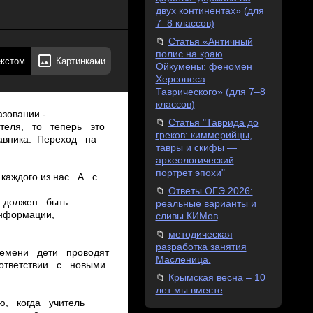
двух континентах» (для
7–8 классов)
Статья «Античный
полис на краю
екстом
Картинками
Ойкумены: феномен
Херсонеса
Таврического» (для 7–8
классов)
зовании ­
Статья "Таврида до
чителя, то теперь это
греков: киммерийцы,
ставника. Переход на
тавры и скифы —
археологический
портрет эпохи"
х каждого из нас. А с
Ответы ОГЭ 2026:
ик должен быть
реальные варианты и
информации,
сливы КИМов
методическая
разработка занятия
времени дети проводят
Масленица.
ответствии с новыми
Крымская весна – 10
лет мы вместе
ию, когда учитель