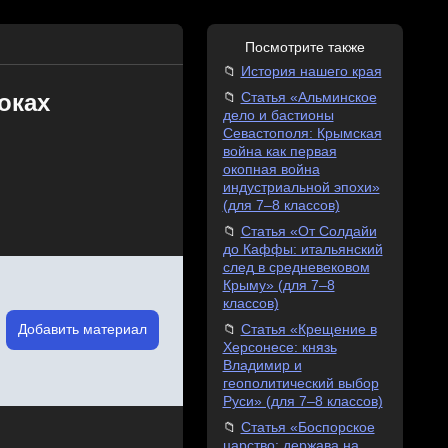
Посмотрите также
История нашего края
оках
Статья «Альминское
дело и бастионы
Севастополя: Крымская
война как первая
окопная война
индустриальной эпохи»
(для 7–8 классов)
Статья «От Солдайи
до Каффы: итальянский
след в средневековом
Крыму» (для 7–8
классов)
Добавить материал
Статья «Крещение в
Херсонесе: князь
Владимир и
геополитический выбор
Руси» (для 7–8 классов)
Статья «Боспорское
царство: держава на