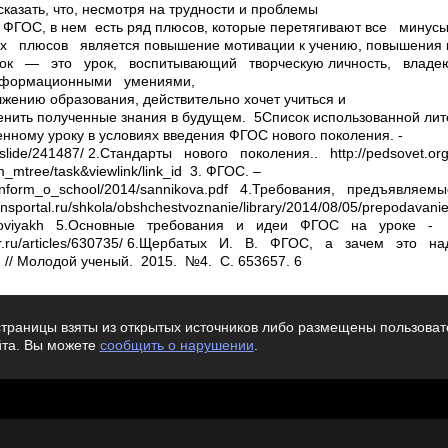
казать, что, несмотря на трудности и проблемы
м ФГОС, в нем есть ряд плюсов, которые перетягивают все мин
 плюсов является повышение мотивации к учению, повышения и
ок — это урок, воспитывающий творческую личность, вла
нформационными умениями,
лжению образования, действительно хочет учиться и
менить полученные знания в будущем. 5Список использованной лит
нному уроку в условиях введения ФГОС нового поколения. ­
/slide/241487/ 2.Стандарты нового поколения.. ­http://pedsovet.or
mtree/task&viewlink/link_id 3. ФГОС. –
oc/inform_o_school/2014/sannikova.pdf 4.Требования, предъявл
sportal.ru/shkola/obshchestvoznanie/library/2014/08/05/prepodavanie­ is
­usloviyakh 5.Основные требования и идеи ФГОС на уроке ­
ember.ru/articles/630735/ 6.Щербатых И. В. ФГОС, а зачем это
 Молодой ученый. ­ 2015. ­ №4. ­ С. 653­657. 6
траницы взяты из открытых источников либо размещены пользовате
йта. Вы можете
сообщить о нарушении
.