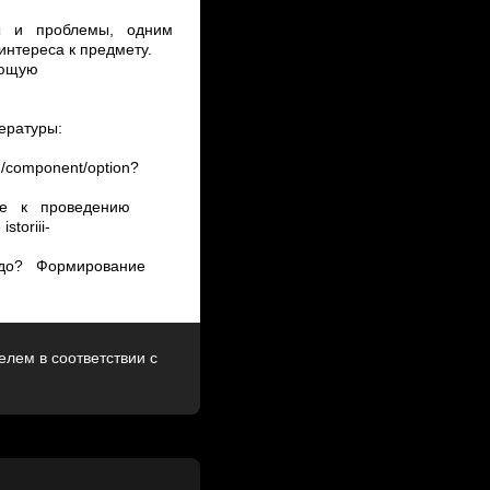
усы и проблемы, одним
нтереса к предмету.
деющую
ературы:
g/component/option?
яемые к проведению
torii­i­
 надо? Формирование
лем в соответствии с