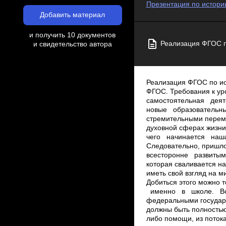
Презентация по истори
Добавить материал
и получить 10 документов
Реализация ФГОС п
и свидетельство автора
Реализация ФГОС по ис
ФГОС. Требования к у
самостоятельная деят
новые образовательн
стремительными переме
духовной сферах жизни
чего начинается наш
Следовательно, пришл
всесторонне развитым,
которая сваливается на
иметь свой взгляд на м
Добиться этого можно 
именно в школе. Вот
федеральными государ
должны быть полностью
либо помощи, из пото