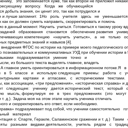
енику, это запоминается хуже, так как второй не приложил никаки
ресующему вопросу. Когда же обучающийся
я добыть знания, он ценит это, так как потрудился и
ее и лучше запомнит. 1Но роль учителя здесь не уменьшает
к как он должен суметь направить, скорректировать и помочь
мо в данный момент. Научить учиться. Готовиться к такому уроку в
задачей образования становится обеспечение развития унив
спечивающих компетенцию «научить учиться», а не только о
ых предметных знаний и навыков [4].
 внедрения ФГОС по истории на примере моего педагогического о
 познавательных и коммуникативных УУД при обучении истории в
выками подразумевается умение точно и
сли, из большого текста выделять главное, владеть
. А главное уметь ориентироваться в информационном потоке.Я 
и в 5 классе и использую следующие приемы: работа с уч
онтурными картами и атласами, с историческими текстами.
ы, как ассоциации, «три предложения», «историческая справка» 
ет следующее: ученику дается исторический текст, который
ую мысль, формулируя ее в трех предложениях (это могу
и т. д.). Задача моя на этом этапе научить ученика отличать
ного и скорректировать его ответ, если необходимо.
правка» подразумевает под собой, что ученики самостоятельно 
льный материал
ентация о: Спарте, Геракле, Саламинском сражении и т. д.) Так
няты разными видами деятельности, учитель рядом с трад