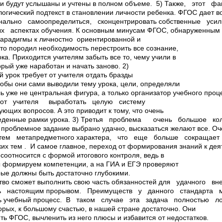
ни будут услышаны и учтены в полном объеме. 5) Также, этот 
гический подтекст в становлении личности ребенка. ФГОС дает в
ально самоопределиться, сконцентрировать собственные уси
аспектах обучения. К основным минусам ФГОС, обнаруженным м
арадигмы к личностно ­ ориентированной и
то породил необходимость перестроить все сознание,
а. Приходится учителям забыть все то, чему учили в
орый уже наработан и начать заново. 2)
 урок требует от учителя отдать бразды
тобы они сами выводили тему урока, цели, определяли
ль уже не центральная фигура, а только организатор учебного пр
 от учителя выработать целую систему
ющих вопросов. А это приводит к тому, что очень
тведенные рамки урока. 3) Третья проблема ­ очень большое к
а проблемное задание выбрано удачно, высказаться желают все.
тем метапредметного характера, что еще больше сокращае
ких тем . И самое главное, переход от формирования знаний к дея
соотносится с формой итогового контроля, ведь в
мы формируем компетенции, а на ГИА и ЕГЭ проверяют
рые должны быть достаточно глубокими.
рство сможет выполнить свою часть обязанностей для удачного
ь настоящим прорывом. Преимуществ у данного стандарта 
ать учебный процесс. В таком случае эта задача полностью 
орых, к большому счастью, в нашей стране достаточно. Они
ть ФГОС, вычленить из него плюсы и избавится от недостатков.