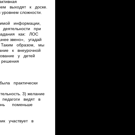
ктивная
твием выходят к доске.
м уровнем сложности.
ходимой информации,
 деятельности при
е задания как: ЛОС
шнее звено», угадай
р. Таким образом, мы
мание к внеурочной
рование у детей
м решения
и была практически
ятельность. 3) желание
е педагоги видят в
знь ­ поменьше
еник участвует в