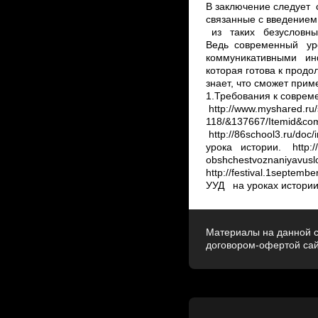
В заключение следует с
связанные с введение
из таких безусловных
Ведь современный ур
коммуникативными и
которая готова к продо
знает, что сможет при
1.Требования к совреме
http://www.myshared.ru
118/&137667/Itemid&com_
http://86school3.ru/d
урока истории. ­ http://n
obshchestvoznaniya­v
http://festival.1sept
УУД на уроках истории //
Материалы на данной с
договором-офертой са