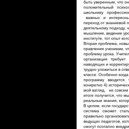
быть уверенным, что о
положительный психоло
школьнику профессион
важных и интересных 
переход от знаниевой п
деятельному подходу, ч
мышление, видение урок
институте, тот опыт кот
Вторая проблема, новый
правления ученикам, ч
проблему урока. Учите
организация требует
наводящих и корректиру
трудно уложиться в о
классе. Особенно когд
программу вводится 
конкретно 4) историчес
мой взгляд, не совсем 
итоге получится, что 
реальные знания, кото
В целом, если госуда
система сможет стат
правильно организов
ведущих педагогов, кот
смогут поэтапно внедри