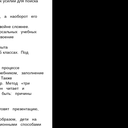
х усилий для поиска
ся, а наоборот его
двойне сложнее.
ерсальных учебных
своение
пыта
 5 классах. Под
в процессе
ебником, заполнение
 Также
и др. Метод «три
 он читает и
т быть: причины
готовят презентацию,
им образом, дети на
иционными способами