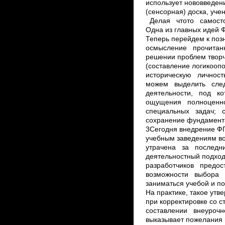
использует нововвед
(сенсорная) доска, уче
Делая что­то самостоя
Одна из главных идей 
Теперь перейдем к по
осмысление прочитан
решении проблем твор
(составление логико­
историческую личност
можем выделить след
деятельности, под ко
ощущения полноценно
специальных задач; с
сохранение фундамента
3Сегодня внедрение ФГ
учебным заведениям в
утрачена за последни
деятельностный подход
разработчиков предо
возможности выбора 
заниматься учебой и п
На практике, такое ут
при корректировке со
составлении внеурочн
выказывает пожелания 