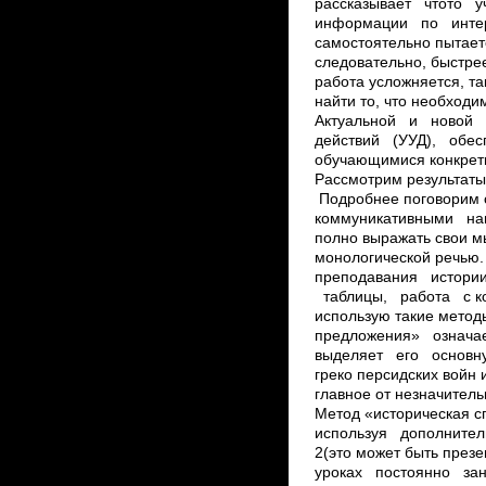
рассказывает что­то уч
информации по инте
самостоятельно пытаетс
следовательно, быстр
работа усложняется, та
найти то, что необходи
Актуальной и новой 
действий (УУД), обе
обучающимися конкретн
Рассмотрим результаты
Подробнее поговорим о
коммуникативными на
полно выражать свои мы
монологической речью
преподавания истори
таблицы, работа с к
использую такие метод
предложения» означа
выделяет его основн
греко­ персидских войн 
главное от незначитель
Метод «историческая с
используя дополните
2(это может быть през
уроках постоянно за