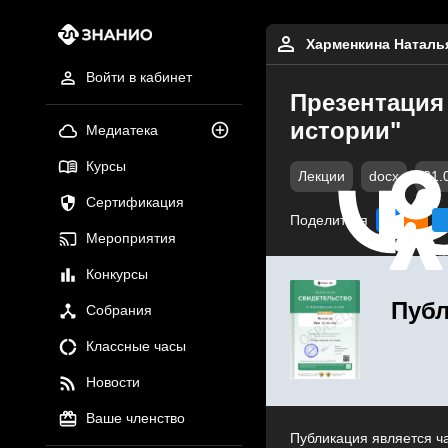
Харменкина Наталь
Войти в кабинет
Презентация
истории"
Медиатека
Курсы
Лекции
docx
31.
Сертификация
Поделиться
Мероприятия
Конкурсы
Публ
Собрания
Классные часы
Новости
Ваше членство
Публикация является ч