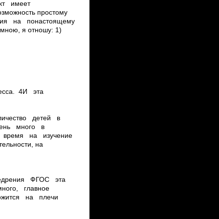
факт имеет
озможность простому
лия на по­настоящему
ною, я отношу: 1)
оцесса. 4И эта
оличество детей в
 Очень много в
т время на изучение
тельности, на
 внедрения ФГОС эта
много, главное
ложится на плечи