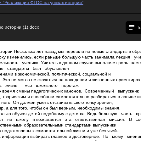
и "Реализация ФГОС на уроках истории"
о истории (1).docx
Т
тории Несколько лет назад мы перешли на новые стандарты в обра
року изменились, если раньше большую часть занимала лекция у
ельность ученика. Учитель в данном случае выполняет роль на
ые стандарты был обусловлен
нами в экономической, политической, социальной и
. Это не могло не сказаться на поведении и жизненных ориентира
а жизнь ­ «со школьного порога».
о время смены педагогических канонов. Современный выпускн
 творческим и способным самостоятельно разбираться в лавине 
 него. Он должен уметь отстаивать свою точку зрения,
ир, а для того, чтобы он был верным, необходимы знания.
только обучая детей подобному с детства. Ведь большую часть 
 на школу и возлагается эта ответственная миссия. В со
ственными образовательными стандартами выпускники
 подготовлены к самостоятельной жизни и уже без чьей­
ка информации выбирать главное и достоверное. По мому мнен