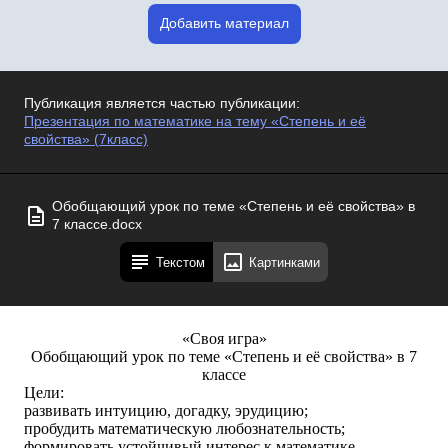
Добавить материал
Публикация является частью публикации:
Презентация по математике на тему «Степень и её
свойства» (7класс)
Обобщающий урок по теме «Степень и её свойства» в
7 классе.docx
Текстом
Картинками
«Своя игра»
Обобщающий урок по теме «Степень и её свойства» в 7
классе
Цели:
развивать интуицию, догадку, эрудицию;
пробудить математическую любознательность;
формировать устойчивый интерес к математике.