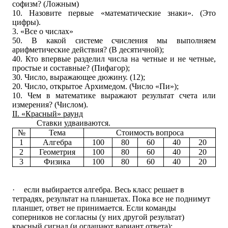
софизм? (Ложным)
10. Назовите первые «математические знаки». (Это
цифры).
3. «Все о числах»
50. В какой системе счисления мы выполняем
арифметические действия? (В десятичной);
40. Кто впервые разделил числа на четные и не четные,
простые и составные? (Пифагор);
30. Число, выражающее дюжину. (12);
20. Число, открытое Архимедом. (Число «Пи»);
10. Чем в математике выражают результат счета или
измерения? (Числом).
II
. «Красный» раунд
Ставки удваиваются.
№
Тема
Стоимость вопроса
1
Алгебра
100
80
60
40
20
2
Геометрия
100
80
60
40
20
3
Физика
100
80
60
40
20
·
если выбирается алгебра. Весь класс решает в
тетрадях, результат на планшетах. Пока все не поднимут
планшет, ответ не принимается. Если команды
соперников не согласны (у них другой результат)
красный сигнал (и оглашают вариант ответа);