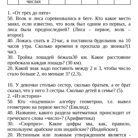
числах
1. «От трех до пяти»
50. Волк и лиса соревновались в беге. Кто какое место
занял, если известно, что волк был одним из первых, а
лиса была предпоследней? (Лиса – первое, волк –
второе).
40. Ложась спать в 21час, я поставила будильник на 10
часов утра. Сколько времени я проспала до звонка?(1
час).
30. Тройка лошадей бежала30 км. Какое расстояние
пробежала каждая лошадь? (30 км).
20. Какой знак надо поставить между 2 и 3, чтобы число
стало больше 2, но меньше 3? (2,3).
10. У девочки столько сестер, сколько братьев, а ее брат
сказал, что у него 3 сестры. Сколько детей в семье? (5).
2. «Из истории»
50. Кто «подчинил» алгебру геометрии, т.е. вывел
геометрию на первое место? (Евклид);
40. Название, какого раздела математики происходит от
греческого слова «число»? (Арифметика)
30. «Сюрприз». Какие цифры мы, как, правило,
используем: арабские или индийские? (Индийские);
20. Истинным или ложным утверждением является -