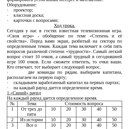
Оборудование:
·
проектор;
·
классная доска;
·
карточки с вопросами;
Ход урока.
Сегодня у нас в гостях известная телевизионная игра.
«Своя игра» - обобщение по теме «Степень и её
свойства». Перед вами экран, разбитый на сектора по
определенным темам. Каждая тема включает в себя пять
вопросов различной степени «трудности». Самый легкий
вопрос стоит 10 очков, а самый трудный в сегодняшней
игре 100 очков. Если сможете ответить, то очки ваши.
Кто отвечает, тот выбирает следующий вопрос.
·
две команды по рядам, выбираем капитана,
располагаем на первую парту;
·
складываем заработанный капитал на первых партах;
·
на каждый раунд дается определенное время.
1.«Синий» раунд
На каждый раунд дается определенное время.
№
Тема
Стоимость вопроса
1
От трех до
10
20
30
40
50
пяти
2
Из истории
10
20
30
40
50
3
Все о
10
20
30
40
50