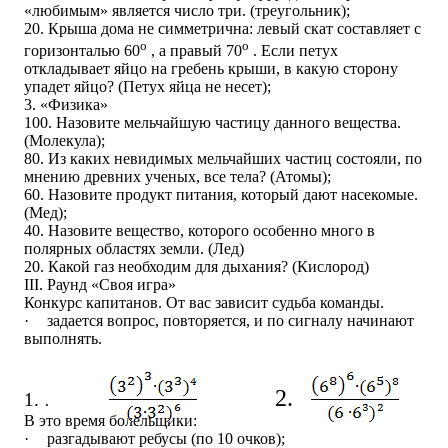
«любимым» является число три. (треугольник);
20. Крыша дома не симметрична: левый скат составляет с
о
о
горизонталью 60
, а правый 70
. Если петух
откладывает яйцо на гребень крыши, в какую сторону
упадет яйцо? (Петух яйца не несет);
3. «Физика»
100. Назовите мельчайшую частицу данного вещества.
(Молекула);
80. Из каких невидимых мельчайших частиц состояли, по
мнению древних ученых, все тела? (Атомы);
60. Назовите продукт питания, который дают насекомые.
(Мед);
40. Назовите вещество, которого особенно много в
полярных областях земли. (Лед)
20. Какой газ необходим для дыхания? (Кислород)
III
. Раунд «Своя игра»
Конкурс капитанов. От вас зависит судьба команды.
·
задается вопрос, повторяется, и по сигналу начинают
выполнять.
2.
1.
.
В это время болельщики:
·
разгадывают ребусы (по 10 очков);