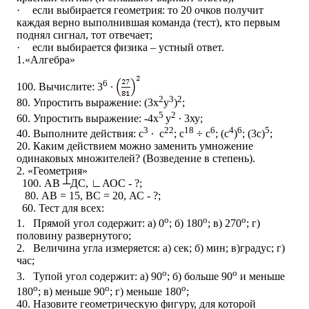
·
если выбирается геометрия: то 20 очков получит
каждая верно выполнившая команда (тест), кто первым
поднял сигнал, тот отвечает;
·
если выбирается физика – устный ответ.
1.«Алгебра»
6
100. Вычислите: 3
∙
2
3
2
80. Упростить выражение: (3х
у
)
;
5
2
60. Упростить выражение: -4х
у
∙ 3ху;
3
22
18
6
4
6
5
40. Выполните действия: с
∙ с
; с
÷ с
; (с
)
; (3с)
;
20. Каким действием можно заменить умножение
одинаковых множителей? (Возведение в степень).
2. «Геометрия»
100. АВ ┴ДС, ∟АОС - ?;
80. АВ = 15, ВС = 20, АС - ?;
60. Тест для всех:
о
о
о
1.
Прямой угол содержит: а) 0
; б) 180
; в) 270
; г)
половину развернутого;
2.
Величина угла измеряется: а) сек; б) мин; в)градус; г)
час;
о
о
3.
Тупой угол содержит: а) 90
; б) больше 90
и меньше
о
о
о
180
; в) меньше 90
; г) меньше 180
;
40. Назовите геометрическую фигуру, для которой