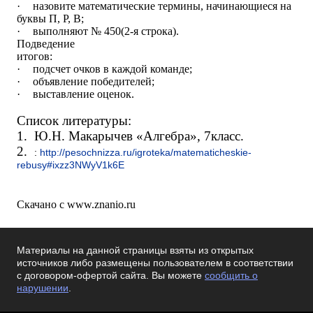
·
назовите математические термины, начинающиеся на
буквы П, Р, В;
·
выполняют № 450(2-я строка).
Подведение
итогов
·
подсчет очков в каждой команде;
·
объявление победителей;
·
выставление оценок.
Список литературы:
1.
Ю.Н. Макарычев «Алгебра», 7класс.
2.
:
http
://
pesochnizza
.
ru
/
igroteka
/
matematicheskie
-
rebusy
#
ixzz
3
NWyV
1
k
6
E
Скачано с www.znanio.ru
Материалы на данной страницы взяты из открытых
источников либо размещены пользователем в соответствии
с договором-офертой сайта. Вы можете
сообщить о
нарушении
.