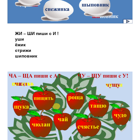
ЖИ – ШИ пиши с И !
уши
ёжик
стрижи
шиповник