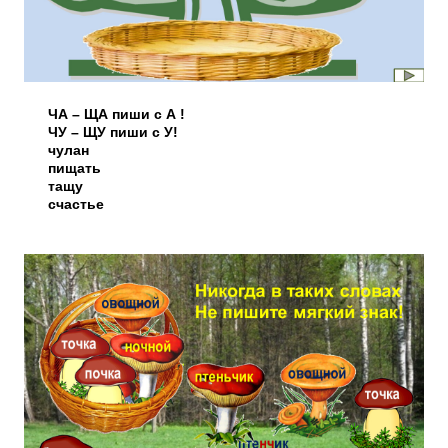
ЧА – ЩА пиши с А !
ЧУ – ЩУ пиши с У!
чулан
пищать
тащу
счастье