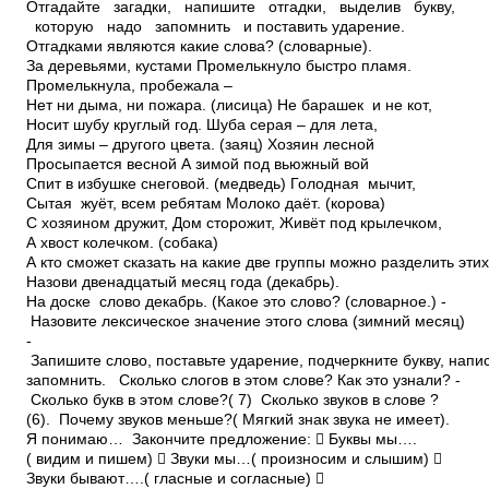
Отгадайте загадки, напишите отгадки, выделив букву,
которую надо запомнить и поставить ударение.
Отгадками являются какие слова? (словарные).
За деревьями, кустами Промелькнуло быстро пламя.
Промелькнула, пробежала –
Нет ни дыма, ни пожара. (лисица) Не барашек и не кот,
Носит шубу круглый год. Шуба серая – для лета,
Для зимы – другого цвета. (заяц) Хозяин лесной
Просыпается весной А зимой под вьюжный вой
Спит в избушке снеговой. (медведь) Голодная ­ мычит,
Сытая ­ жуёт, всем ребятам Молоко даёт. (корова)
С хозяином дружит, Дом сторожит, Живёт под крылечком,
А хвост колечком. (собака)
А кто сможет сказать на какие две группы можно разделить эти
Назови двенадцатый месяц года (декабрь).
На доске слово декабрь. (Какое это слово? (словарное.) ­
Назовите лексическое значение этого слова (зимний месяц)
­
Запишите слово, поставьте ударение, подчеркните букву, напи
запомнить. ­ Сколько слогов в этом слове?­ Как это узнали? ­
Сколько букв в этом слове?( 7) ­ Сколько звуков в слове ?
(6). Почему звуков меньше?( Мягкий знак звука не имеет).
Я понимаю… ­ Закончите предложение:  Буквы мы….
( видим и пишем)  Звуки мы…( произносим и слышим) 
Звуки бывают….( гласные и согласные) 