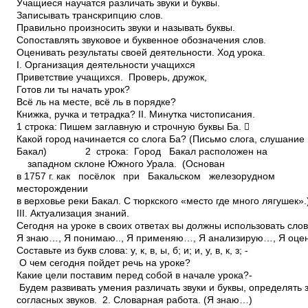
Учащиеся научатся различать звуки и буквы.
Записывать транскрипцию слов.
Правильно произносить звуки и называть буквы.
Сопоставлять звуковое и буквенное обозначения слов.
Оценивать результаты своей деятельности. Ход урока.
I. Организация деятельности учащихся
Приветствие учащихся. ­ Проверь, дружок,
Готов ли ты начать урок?
Всё ль на месте, всё ль в порядке?
Книжка, ручка и тетрадка? II. Минутка чистописания.
1 строка: Пишем заглавную и строчную буквы Ба. 
Какой город начинается со слога Ба? (Письмо слога, слушание 
Бакал) 2 строка: Город Бакал расположен на
западном склоне Южного Урала. (Основан
в 1757 г. как посёлок при Бакальском железорудном
месторождении
в верховье реки Бакал. С тюркского «место где много лягушек».
III. Актуализация знаний.
Сегодня на уроке в своих ответах вы должны использовать сло
Я знаю…, Я понимаю.., Я применяю…, Я анализирую…, Я оц
Составьте из букв слова: у, к, в, ы, б; и; и, у, в, к, з; ­
О чем сегодня пойдет речь на уроке?
Какие цели поставим перед собой в начале урока?­
Будем развивать умения различать звуки и буквы, определять 
согласных звуков. 2. Словарная работа. (Я знаю…)