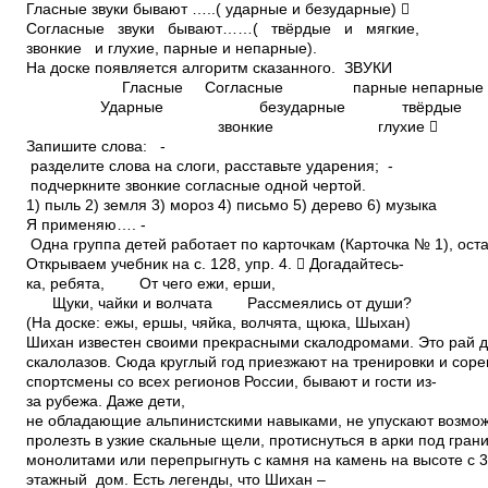
Гласные звуки бывают …..( ударные и безударные) 
Согласные звуки бывают……( твёрдые и мягкие,
звонкие и глухие, парные и непарные).
На доске появляется алгоритм сказанного. ЗВУКИ
Гласные Согласные парные непарные
Ударные безударные твёрдые
звонкие глухие 
Запишите слова: ­
разделите слова на слоги, расставьте ударения; ­
подчеркните звонкие согласные одной чертой.
1) пыль 2) земля 3) мороз 4) письмо 5) дерево 6) музыка
Я применяю…. ­
Одна группа детей работает по карточкам (Карточка № 1), ост
Открываем учебник на с. 128, упр. 4.  Догадайтесь­
ка, ребята, От чего ежи, ерши,
Щуки, чайки и волчата Рассмеялись от души?
(На доске: ежы, ершы, чяйка, волчята, щюка, Шыхан)
Шихан известен своими прекрасными скалодромами. Это рай 
скалолазов. Сюда круглый год приезжают на тренировки и сор
спортсмены со всех регионов России, бывают и гости из­
за рубежа. Даже дети,
не обладающие альпинистскими навыками, не упускают возмо
пролезть в узкие скальные щели, протиснуться в арки под гра
монолитами или перепрыгнуть с камня на камень на высоте с 3
этажный дом. Есть легенды, что Шихан –