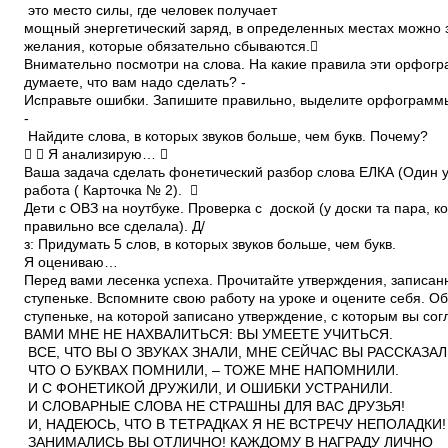
это место силы, где человек получает
мощный энергетический заряд, в определенных местах можно 
желания, которые обязательно сбываются.
Внимательно посмотри на слова. На какие правила эти орфог
думаете, что вам надо сделать? ­
Исправьте ошибки. Запишите правильно, выделите орфограмм
­
Найдите слова, в которых звуков больше, чем букв. Почему?
  Я анализирую… 
Ваша задача сделать фонетический разбор слова ЕЛКА (Один у
работа ( Карточка № 2). 
Дети с ОВЗ на ноутбуке. Проверка с доской (у доски та пара, к
правильно все сделала). Д/
з: Придумать 5 слов, в которых звуков больше, чем букв.
Я оцениваю…
Перед вами лесенка успеха. Прочитайте утверждения, записа
ступеньке. Вспомните свою работу на уроке и оцените себя. Об
ступеньке, на которой записано утверждение, с которым вы сог
ВАМИ МНЕ НЕ НАХВАЛИТЬСЯ: ВЫ УМЕЕТЕ УЧИТЬСЯ.
ВСЕ, ЧТО ВЫ О ЗВУКАХ ЗНАЛИ, МНЕ СЕЙЧАС ВЫ РАССКАЗАЛ
ЧТО О БУКВАХ ПОМНИЛИ, – ТОЖЕ МНЕ НАПОМНИЛИ.
И С ФОНЕТИКОЙ ДРУЖИЛИ, И ОШИБКИ УСТРАНИЛИ.
И СЛОВАРНЫЕ СЛОВА НЕ СТРАШНЫ ДЛЯ ВАС ДРУЗЬЯ!
И, НАДЕЮСЬ, ЧТО В ТЕТРАДКАХ Я НЕ ВСТРЕЧУ НЕПОЛАДКИ!
ЗАНИМАЛИСЬ ВЫ ОТЛИЧНО! КАЖДОМУ В НАГРАДУ ЛИЧНО