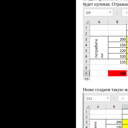
будет нулевая. Отража
Ниже создаем такую же