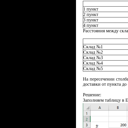
1 пункт
2 пункт
3 пункт
4
пункт
Расстояния между скла
Склад №1
Склад №2
Склад №3
Склад №4
Склад №5
На пересечении столб
доставки от пункта до
Решение:
Заполняем таблицу в
E