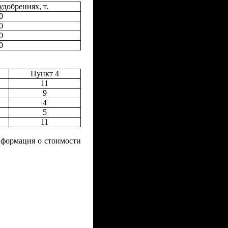
удобрениях, т.
0
0
0
0
Пункт 4
11
9
4
5
11
нформация о стоимости