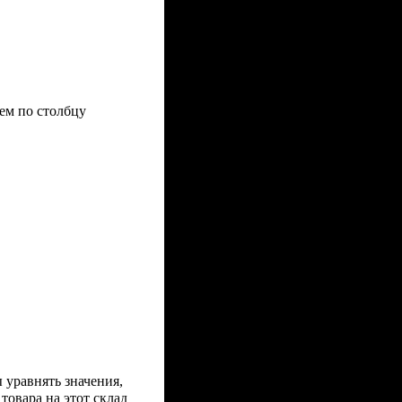
аем по столбцу
ы уравнять значения,
товара на этот склад