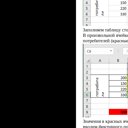
Заполняем таблицу сто
В произвольной ячейке
потребителей (красные
Значения в красных яче
вводим фиктивного пот