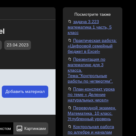
Посмотрите также
задача 3.223
математика 1 часть, 5
el
класс
Практическая работа:
23.04.2023
«Цифровой семейный
бюджет в Excel»
Презентация по
математике для 3
класса.
Тема:"Контрольные
работы по четвертям".
План-конспект урока
Добавить материал
по теме « Деление
натуральных чисел»
Переводной экзамен.
Математика. 10 класс.
Углубленный уровень
Контрольная работа
екстом
Картинками
по алгебре и началам