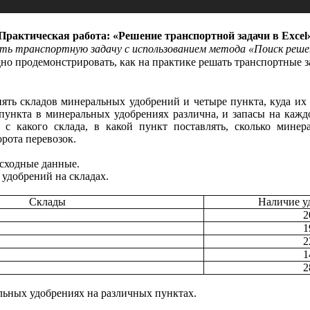
Практическая работа: «Решение транспортной задачи в Excel
ь транспортную задачу с использованием метода «Поиск реше
дно продемонстрировать, как на практике решать транспортные за
пять складов минеральных удобрений и четыре пункта, куда их 
пункта в минеральных удобрениях различна, и запасы на кажд
, с какого склада, в какой пункт поставлять, сколько мине
рота перевозок.
сходные данные.
удобрений на складах.
Склады
Наличие уд
2
1
2
1
2
льных удобрениях на различных пунктах.