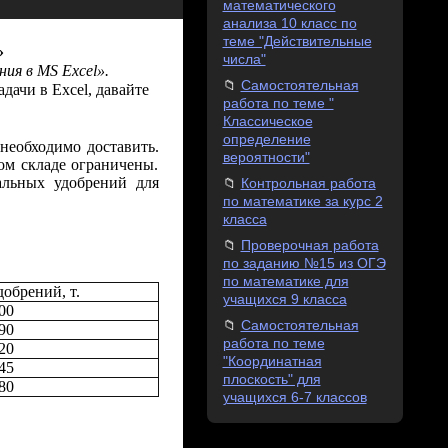
математического
анализа 10 класс по
теме "Действительные
»
числа"
ния в
MS
Excel
».
Самостоятельная
дачи в Excel, давайте
работа по теме "
Классическое
определение
необходимо доставить.
вероятности"
ом складе ограничены.
ральных удобрений для
Контрольная работа
по математике за курс 2
класса
Проверочная работа
по заданию №15 из ОГЭ
по математике для
обрений, т.
учащихся 9 класса
00
Самостоятельная
90
работа по теме
20
"Координатная
45
плоскость" для
80
учащихся 6-7 классов