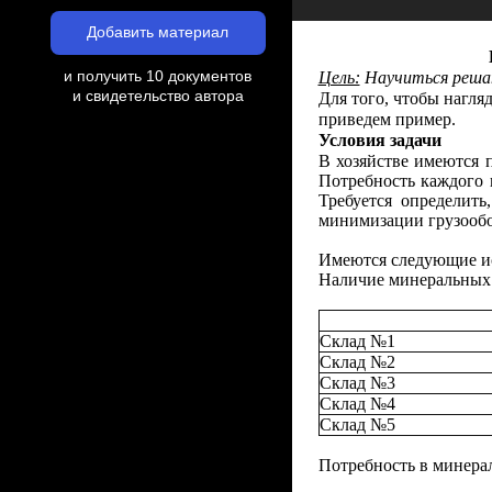
Добавить материал
и получить 10 документов
Цель:
Научиться решат
и свидетельство автора
Для того, чтобы нагля
приведем пример.
Условия задачи
В хозяйстве имеются 
Потребность каждого 
Требуется определить
минимизации грузообо
Имеются следующие и
Наличие минеральных 
Склад №1
Склад №2
Склад №3
Склад №4
Склад №5
Потребность в минера