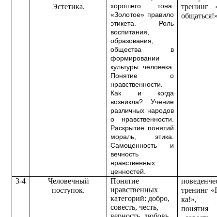
Эстетика.
хорошего тона.
тренинг 
«Золотое» правило
общаться!»
этикета. Роль
воспитания,
образования,
общества в
формировании
культуры человека.
Понятие о
нравственности.
Как и когда
возникла? Учение
различных народов
о нравственности.
Раскрытие понятий
мораль, этика.
Самоценность и
вечность
нравственных
ценностей.
3-4
Человечный
Понятие
поведенче
нравственных
поступок.
тренинг «
категорий: добро,
ка!», 
совесть, честь,
понятия 
верность, любовь,