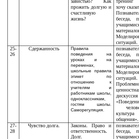
завистью? Как
тренинг
прожить долгую и
хочу сказа
счастливую
П
ознавате
жизнь?
беседа, 
учащимис
материало
Моделиро
ситуаций.
25-
Сдержанность
п
ознавате
Правила
26
поведения на
беседа, 
уроках и на
учащимис
переменах,
материало
школьные правила
Моделиро
этикет по
ситуаций.
отношению к
Проблемн
учителям и
ценностна
работникам школы,
дискуссия
одноклассникам,
«Поведен
гостям школы.
челов
Саморегуляция.
культура
общения».
27-
Чувство долга.
Законы. Право и
познавате
28
ответственность.
беседа, 
Долг.
учащимис