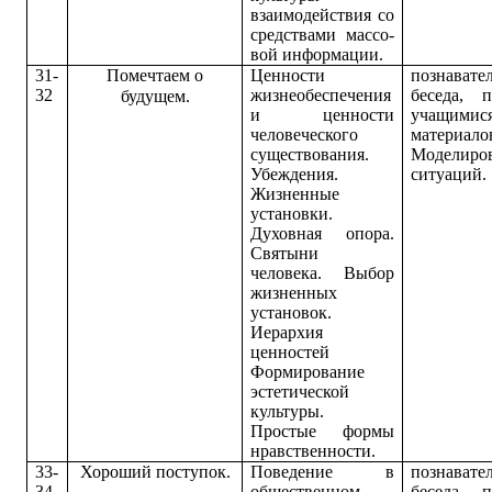
взаимодействия со
средствами массо­
вой информации.
31-
Помечтаем о
Ценности
познавате
32
жизнеобеспечения
беседа, 
будущем.
и ценности
учащимис
человеческого
материало
существования.
Моделиро
Убеждения.
ситуаций.
Жизненные
установки.
Духовная опора.
Святыни
человека. Выбор
жизненных
установок.
Иерархия
ценностей
Формирование
эстетической
культуры.
Простые формы
нравственности.
33-
Хороший поступок.
Поведение в
познавате
34
общественном
беседа, 