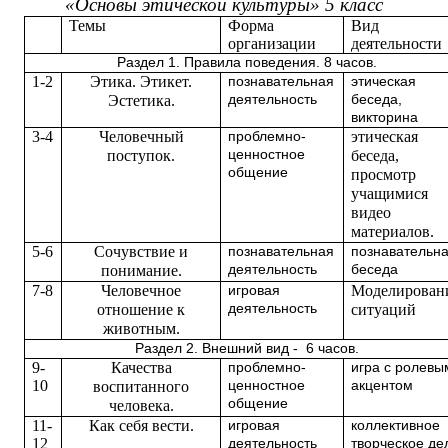
«Основы этической культуры» 5 класс
Темы
Форма
Вид
организации
деятельности
Раздел 1. Правила поведения. 8 часов.
1-2
Этика. Этикет.
познавательная
этическая
Эстетика.
деятельность
беседа,
викторина
3-4
Человечный
этическая
проблемно-
поступок.
ценностное
беседа,
общение
просмот
учащимися
видео
материалов.
5-6
Сочувствие и
познавательная
познавательн
понимание.
деятельность
беседа
7-8
Человечное
Моделирован
игровая
отношение к
деятельность
ситуаций
животным.
Раздел 2. Внешний вид - 6 часов.
9-
Качества
проблемно-
игра с ролевы
10
воспитанного
ценностное
акцентом
общение
человека.
11-
Как себя вести.
игровая
коллективное
12
деятельность
творческое де