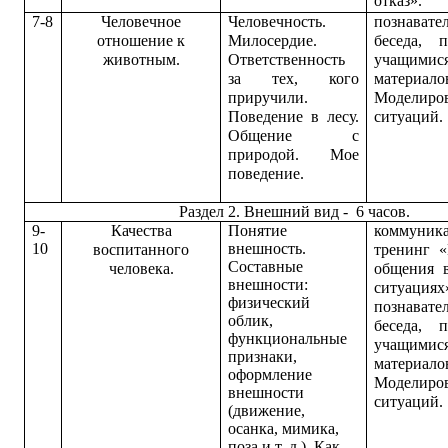
отказ».
7-8
Человечное
Человечность.
п
ознавате
отношение к
Милосердие.
беседа, 
животным.
Ответственность
учащимис
за тех, кого
материало
приручили.
Моделиро
Поведение в лесу.
ситуаций.
Общение с
природой. Мое
поведение.
Раздел 2. Внешний вид - 6 часов.
9-
Качества
Понятие
коммуник
10
внешность.
воспитанного
тренинг «
Составные
человека.
общения 
внешности:
ситуациях
физический
п
ознавате
облик,
беседа, 
функциональные
учащимис
признаки,
материало
оформление
Моделиро
внешности
ситуаций.
(движение,
осанка, мимика,
поза и т. д.). Как