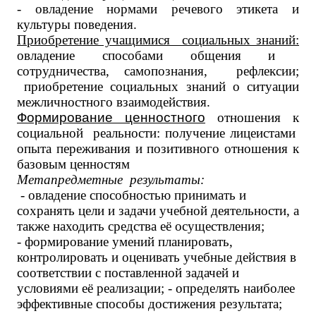
- овладение нормами речевого этикета и
культуры поведения.
Приобретение учащимися социальных знаний:
о
владение способами
общения и
сотрудничества,
самопознания, рефлексии
;
приобретение социальных знаний о ситуации
межличностного взаимодействия.
Формирование ценностного
отношения к
социальной реальности:
получение лицеистами
опыта переживания и позитивного отношения к
базовым ценностям
Метапредметные результаты:
- овладение способностью принимать и
сохранять цели и зада­чи учебной деятельности, а
также находить средства её осуществ­ления;
- формирование умений планировать,
контролировать и оце­нивать учебные действия в
соответствии с поставленной задачей и
условиями её реализации; - определять наиболее
эффективные способы достижения результата;