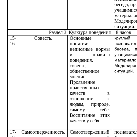
беседа, п
учащимися
материало
Моделиро
ситуаций.
Раздел 3. Культура поведения - 8 часов
15-
Совесть.
Основные
круглый
16
понятия:
познавате
неписаные нормы
беседа, 
и правила
учащимис
поведения,
материало
совесть,
Моделиро
общественное
ситуаций.
мнение.
Проявление
нравственных
качеств в
отношении к
людям, природе,
самому себе.
Воспитание этих
качеств у себя.
17-
Самоотверженность.
Самоотверженный
п
ознавате