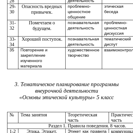
28
деятельность
29-
Опасность вредных
проблемно-
этическая
30
привычек.
ценностное
беседа
общение
31-
Помечтаем о
познавательная
проблемно-
32
будущем.
деятельность
ценностная
дискуссия
33-
Хороший поступок.
познавательная
тематический
34
деятельность
диспут
35
Повторение и
художественное
взаимоконтро
закрепление
творчество
изученного
материала
3. Тематическое планирование программы
внеурочной деятельности
«Основы этической культуры» 5 класс
№
Тема занятия
Теоретическая
Практичес
часть
часть
Раздел 1. Правила поведения. 8 часов.
1-2
Этика. Этикет.
коммуник
Этикет как правила