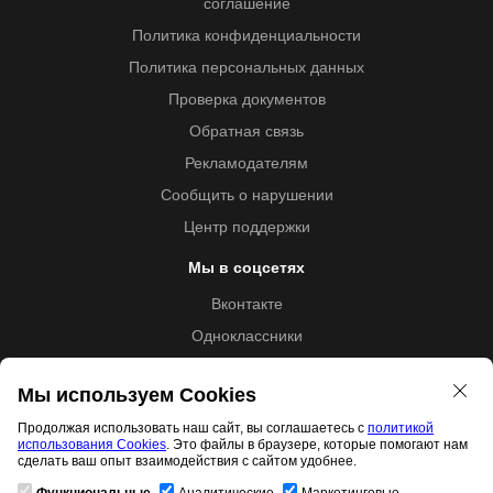
соглашение
Политика конфиденциальности
Политика персональных данных
Проверка документов
Обратная связь
Рекламодателям
Сообщить о нарушении
Центр поддержки
Мы в соцсетях
Вконтакте
Одноклассники
Youtube
Мы используем Cookies
Продолжая использовать наш сайт, вы соглашаетесь с
политикой
использования Cookies
. Это файлы в браузере, которые помогают нам
Образовательная лицензия №5257 от 09.09.2020 (Л035-
сделать ваш опыт взаимодействия с сайтом удобнее.
01253-67/00192487)