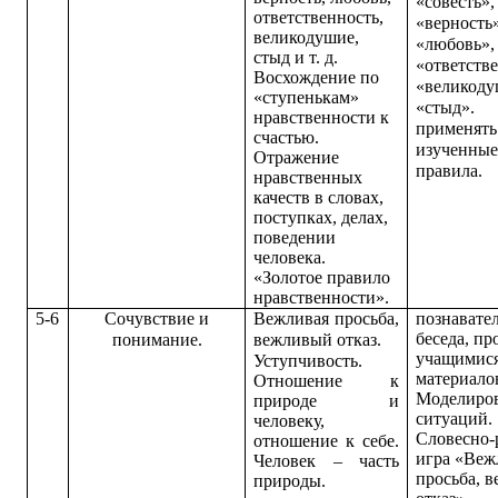
«совесть»,
ответственность,
«верность»
великодушие,
«любовь»,
стыд и т. д.
«ответств
Восхождение по
«великоду
«ступенькам»
«стыд».
нравственности к
применят
счастью.
изученны
Отражение
правила.
нравственных
качеств в словах,
поступках, делах,
поведении
человека.
«Золотое правило
нравственности».
5-6
Сочувствие и
Вежливая просьба,
п
ознавате
беседа, п
понимание.
вежливый отказ.
учащимися
Уступчивость.
материало
Отношение к
Моделиро
природе и
ситуаций.
человеку,
Словесно-
отношение к себе.
игра «Веж
Человек – часть
просьба, 
природы.