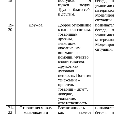
18
поступок.
Я
беседа, 
нужен людям.
учащимис
Труд на благо себе
материало
и другим.
Моделиро
ситуаций.
19-
Дружба.
Доброе отношение
п
ознавате
20
к одноклассникам,
беседа, 
товарищам,
учащимис
друзьям,
материало
знакомым;
Моделиро
оказание им
ситуаций.
внимания и
помощи. Чувство
коллективизма.
Дружба как
духовная
ценность. Понятия
“знакомый –
приятель –
товарищ – друг”,
доверие,
уважение,
ответственность.
21-
Отношения между
Воспитанность
п
ознавате
22
как важное
мальчиками и
беседа, 