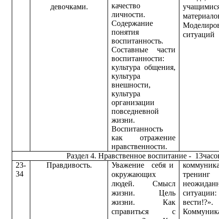
качество
девочками.
учащимис
личности.
материало
Содержание
Моделиро
понятия
ситуаций
воспитанность.
Составные части
воспитанности:
культура общения,
культура
внешности,
культура
организации
повседневной
жизни.
Воспитанность
как отражение
нравственности.
Раздел 4. Нравственное воспитание - 13часо
23-
Правдивость.
Уважение себя и
коммуник
34
окружающих
тренин
людей. Смысл
неожидан
жизни. Цель
ситуации:
жизни. Как
вести!?».
справиться с
Коммуник