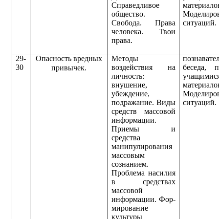
Справедливое
материало
общество.
Моделиро
Свобода. Права
ситуаций
.
человека. Твои
права.
29-
Опасность вредных
Методы
познавате
30
воздействия на
беседа, 
привычек.
личность:
учащимис
внушение,
материало
убежде­ние,
Моделиро
подражание. Виды
ситуаций.
средств массовой
информации.
Приемы и
средства
манипулирования
массовым
сознанием.
Проблема насилия
в средствах
массовой
информации. Фор­
мирование
культуры