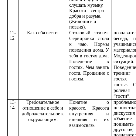
слушать музыку.
Красота – сестра
добра и разума.
(Живопись и
поэзия).
11-
Как себя вести.
Столовый этикет.
п
ознавате
12
Сервировка стола
беседа, 
к чаю. Нормы
учащимис
поведения дома. У
материало
тебя в гостях друг.
Моделиро
Поведение в
ситуаций.
гостях. Чем занять
Поведенч
гостя. Прощание с
тренин
гостем.
гостях
гость». 
ролевая
“гости”.
13-
Требовательное
Понятие о
проблемно
14
ценностна
отношение к себе и
красоте. Красота
дискуссия
доброжелательное к
внутренняя и
«Умение
окружающим.
внешняя и их
понимать
взаимосвязь
другого»,
п
ознавате