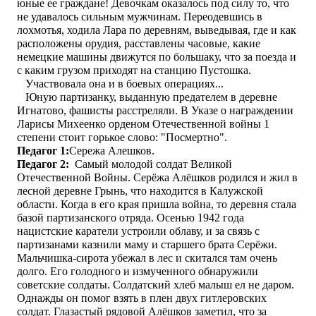
юные ее граждане! Девочкам оказалось под силу то, что
не удавалось сильным мужчинам. Переодевшись в
лохмотья, ходила Лара по деревням, выведывая, где и как
расположены орудия, расставлены часовые, какие
немецкие машины движутся по большаку, что за поезда и
с каким грузом приходят на станцию Пустошка.
Участвовала она и в боевых операциях...
Юную партизанку, выданную предателем в деревне
Игнатово, фашисты расстреляли. В Указе о награждении
Ларисы Михеенко орденом Отечественной войны 1
степени стоит горькое слово: "Посмертно".
Педагог 1
:
Сережа Алешков.
Педагог 2:
Самый молодой солдат Великой
Отечественной Войны. Серёжа Алёшков родился и жил в
лесной деревне Грынь, что находится в Калужской
области. Когда в его края пришла война, то деревня стала
базой партизанского отряда. Осенью 1942 года
нацистские каратели устроили облаву, и за связь с
партизанами казнили маму и старшего брата Серёжи.
Мальчишка-сирота убежал в лес и скитался там очень
долго. Его голодного и измученного обнаружили
советские солдаты. Солдатский хлеб малыш ел не даром.
Однажды он помог взять в плен двух гитлеровских
солдат. Глазастый рядовой Алёшков заметил, что за