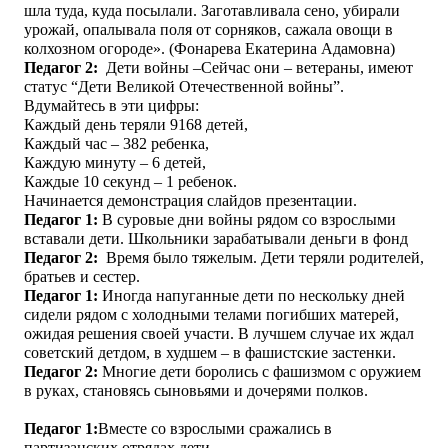
шла туда, куда посылали. Заготавливала сено, убирали
урожай, опалывала поля от сорняков, сажала овощи в
колхозном огороде». (Фонарева Екатерина Адамовна)
Педагог 2:
Дети войны –Сейчас они – ветераны, имеют
статус “Дети Великой Отечественной войны”.
Вдумайтесь в эти цифры:
Каждый день теряли 9168 детей,
Каждый час – 382 ребенка,
Каждую минуту – 6 детей,
Каждые 10 секунд – 1 ребенок.
Начинается демонстрация слайдов презентации.
Педагог 1
:
В суровые дни войны рядом со взрослыми
вставали дети. Школьники зарабатывали деньги в фонд
Педагог 2:
Время было тяжелым. Дети теряли родителей,
братьев и сестер.
Педагог 1
:
Иногда напуганные дети по нескольку дней
сидели рядом с холодными телами погибших матерей,
ожидая решения своей участи. В лучшем случае их ждал
советский детдом, в худшем – в фашистские застенки.
Педагог 2:
Многие дети боролись с фашизмом с оружием
в руках, становясь сыновьями и дочерями полков.
Педагог 1
:
Вместе со взрослыми сражались в
партизанских отрядах дети.