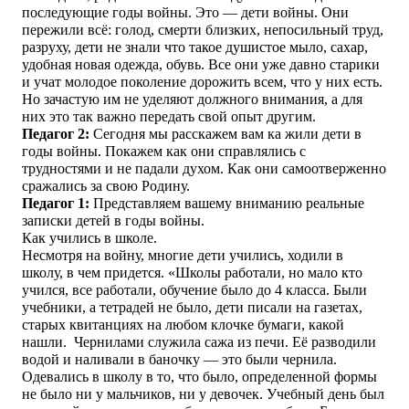
последующие годы войны. Это — дети войны. Они
пережили всё: голод, смерти близких, непосильный труд,
разруху, дети не знали что такое душистое мыло, сахар,
удобная новая одежда, обувь. Все они уже давно старики
и учат молодое поколение дорожить всем, что у них есть.
Но зачастую им не уделяют должного внимания, а для
них это так важно передать свой опыт другим.
Педагог 2:
Сегодня мы расскажем вам ка жили дети в
годы войны. Покажем как они справлялись с
трудностями и не падали духом. Как они самоотверженно
сражались за свою Родину.
Педагог 1
:
Представляем вашему вниманию реальные
записки детей в годы войны.
Как учились в школе.
Несмотря на войну, многие дети учились, ходили в
школу, в чем придется. «Школы работали, но мало кто
учился, все работали, обучение было до 4 класса. Были
учебники, а тетрадей не было, дети писали на газетах,
старых квитанциях на любом клочке бумаги, какой
нашли. Чернилами служила сажа из печи. Её разводили
водой и наливали в баночку — это были чернила.
Одевались в школу в то, что было, определенной формы
не было ни у мальчиков, ни у девочек. Учебный день был