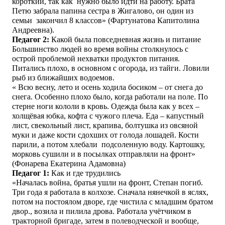
короткий, так как нужно было идти на работу. Брата
Петю забрала папина сестра в Жигалово, он один из
семьи закончил 8 классов» (Фартунатова Капитолина
Андреевна).
Педагог 2:
Какой была повседневная жизнь и питание
Большинство людей во время войны столкнулось с
острой проблемой нехватки продуктов питания.
Питались плохо, в основном с огорода, из тайги. Ловили
рыб из ближайших водоемов.
« Всю весну, лето и осень ходила босиком – от снега до
снега. Особенно плохо было, когда работали на поле. По
стерне ноги кололи в кровь. Одежда была как у всех –
холщёвая юбка, кофта с чужого плеча. Еда – капустный
лист, свекольный лист, крапива, болтушка из овсяной
муки и даже кости сдохших от голода лошадей. Кости
парили, а потом хлебали подсоленную воду. Картошку,
морковь сушили и в посылках отправляли на фронт»
(Фонарева Екатерина Адамовна)
Педагог 1
:
Как и где трудились
«Началась война, братья ушли на фронт, Степан погиб.
Три года я работала в колхозе. Сначала нянечкой в яслях,
потом на постоялом дворе, где чистила с младшим братом
двор., возила и пилила дрова. Работала учётчиком в
тракторной бригаде, затем в полеводческой и вообще,