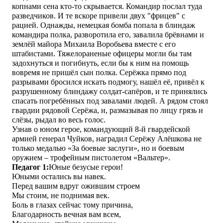
копнами сена кто-то скрывается. Командир послал туда
разведчиков. И те вскоре привели двух "фрицев" с
рацией. Однажды, немецкая бомба попала в блиндаж
командира полка, разворотила его, завалила брёвнами и
землёй майора Михаила Воробьева вместе с его
штабистами. Тяжелораненые офицеры могли бы там
задохнуться и погибнуть, если бы к ним на помощь
вовремя не пришёл сын полка. Серёжка прямо под
разрывами бросился искать подмогу, нашёл её, привёл к
разрушенному блиндажу солдат-сапёров, и те принялись
спасать погребённых под завалами людей. А рядом стоял
гвардии рядовой Серёжа, и, размазывая по лицу грязь и
слёзы, рыдал во весь голос.
Узнав о юном герое, командующий 8-й гвардейской
армией генерал Чуйков, наградил Серёжу Алёшкова не
только медалью «За боевые заслуги», но и боевым
оружием – трофейным пистолетом «Вальтер».
Педагог 1
:
Юные безусые герои!
Юными остались вы навек.
Перед вашим вдруг ожившим строем
Мы стоим, не поднимая век.
Боль в глазах сейчас тому причина,
Благодарность вечная вам всем,