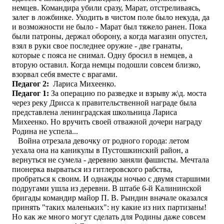
немцев. Командира убили сразу, Марат, отстреливаясь,
залег в ложбинке. Уходить в чистом поле было некуда, да
и возможности не было - Марат был тяжело ранен. Пока
были патроны, держал оборону, а когда магазин опустел,
взял в руки свое последнее оружие - две гранаты,
которые с пояса не снимал. Одну бросил в немцев, а
вторую оставил. Когда немцы подошли совсем близко,
взорвал себя вместе с врагами.
Педагог 2:
Лариса Михеенко.
Педагог 1
:
За операцию по разведке и взрыву ж\д. моста
через реку Дрисса к правительственной награде была
представлена ленинградская школьница Лариса
Михеенко. Но вручить своей отважной дочери награду
Родина не успела...
Война отрезала девочку от родного города: летом
уехала она на каникулы в Пустошкинский район, а
вернуться не сумела - деревню заняли фашисты. Мечтала
пионерка вырваться из гитлеровского рабства,
пробраться к своим. И однажды ночью с двумя старшими
подругами ушла из деревни. В штабе 6-й Калининской
бригады командир майор П. В. Рындин вначале оказался
принять "таких маленьких": ну какие из них партизаны!
Но как же много могут сделать для Родины даже совсем