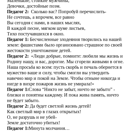
Маленькие, стойкие мужчины,
Девочки, достойные поэм.
Педагог 2:
Сколько вас? Попробуй перечислить-
Не сочтешь, а впрочем, все равно
Вы сегодня с нами, в наших мыслях,
В каждой песне, мягком шуме листьев,
Тихо постучавшихся в окно.
Педагог 1
:
Бесчисленные злодеяния творились на нашей
земле: фашистами было организовано страшное по своей
жестокости уничтожение детей.
Педагог 2:
«Люди добрые, помните: любили мы жизнь и
Родину нашу, и вас, дорогие. Мы сгорели живыми в огне.
Наша просьба ко всем: пусть скорбь и печаль обернется в
мужество ваше и силу, чтобы смогли вы утвердить
навечно мир и покой на Земле. Чтобы отныне никогда и
нигде в вихре пожаров жизнь не умирала!»
Педагог 1
:
Слова “Никто не забыт, ничто не забыто” -
близки и понятны каждому. И пока жива память, ничто
не будет забыто.
Педагог 2:
Да будет светлой жизнь детей!
Как светлый мир в глазах открытых!
О, не разрушь и не убей-
Земле достаточно убитых!
Педагог 1
:
Минута молчания…