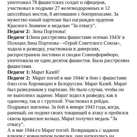
уничтожил 78 фашистских солдат и офицеров,
участвовал в подрыве 27 железнодорожных и 12
шоссейных мостов, 8 автомашин с боеприпасами. За
мужество юный партизан был награжден орденом
Красного Знамени и медалью "За отвагу".
Педагог 2:
Зина Портнова!
Педагог 1
:
Зина расстреляна фашистами осенью 1943г в
Полоцке.Зина Портнова - «Герой Советского Союза»,
ходила в разведку, участвовала в диверсиях,
распространяла листовки и сводки Совинформбюро,
уничтожила не один десяток фашистов. Была расстреляна
фашистами.
Педагог 1
:
Марат Казей!
Педагог 2:
Марат погиб в мае 1944г в бою с фашистами
близ села Хоромицин в Белоруссии. Марат Казей. Марат
был разведчиком у партизан. Не было случая, чтобы он
не выполнил задание. Марат ходил в разведку, как в
одиночку, так и с группой. Участвовал в рейдах.
Подрывал эшелоны. За бой в январе 1943 года, когда,
раненый, он поднял своих товарищей в атаку и пробился
сквозь вражеское кольцо, Марат получил медаль "За
отвагу".
А в мае 1944-го Марат погиб. Возвращаясь с задания
вдвоем с командиром разведки, они наткнулись на