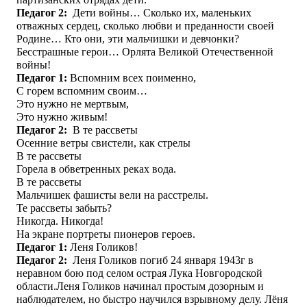
Педагог 2:
Дети войны… Сколько их, маленьких
отважных сердец, сколько любви и преданности своей
Родине… Кто они, эти мальчишки и девчонки?
Бесстрашные герои… Орлята Великой Отечественной
войны!
Педагог 1
:
Вспомним всех поименно,
С горем вспомним своим…
Это нужно не мертвым,
Это нужно живым!
Педагог 2:
В те рассветы
Осенние ветры свистели, как стрелы
В те рассветы
Горела в обветренных реках вода.
В те рассветы
Мальчишек фашисты вели на расстрелы.
Те рассветы забыть?
Никогда. Никогда!
На экране портреты пионеров героев.
Педагог 1
:
Леня Голиков!
Педагог 2:
Леня Голиков погиб 24 января 1943г в
неравном бою под селом острая Лука Новгородской
области.Леня Голиков начинал простым дозорным и
наблюдателем, но быстро научился взрывному делу. Лёня