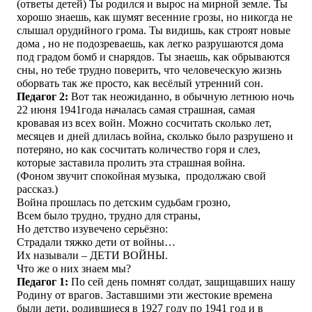
(ответы детей) Ты родился и вырос на мирной земле. Ты
хорошо знаешь, как шумят весенние грозы, но никогда не
слышал орудийного грома. Ты видишь, как строят новые
дома , но не подозреваешь, как легко разрушаются дома
под градом бомб и снарядов. Ты знаешь, как обрываются
сны, но тебе трудно поверить, что человеческую жизнь
оборвать так же просто, как весёлый утренний сон.
Педагог 2:
Вот так неожиданно, в обычную летнюю ночь
22 июня 1941года началась самая страшная, самая
кровавая из всех войн. Можно сосчитать сколько лет,
месяцев и дней длилась война, сколько было разрушено и
потеряно, но как сосчитать количество горя и слез,
которые заставила пролить эта страшная война.
(Фоном звучит спокойная музыка, продолжаю свой
рассказ.)
Война прошлась по детским судьбам грозно,
Всем было трудно, трудно для страны,
Но детство изувечено серьёзно:
Страдали тяжко дети от войны…
Их называли – ДЕТИ ВОЙНЫ.
Что же о них знаем мы?
Педагог 1
:
По сей день помнят солдат, защищавших нашу
Родину от врагов. Заставшими эти жестокие времена
были дети, родившиеся в 1927 году по 1941 год и в