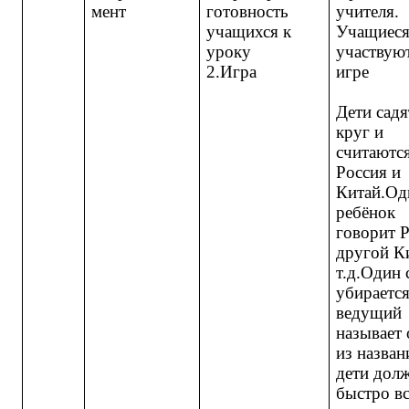
мент
готовность
учителя.
учащихся к
Учащиес
уроку
участвую
2.Игра
игре
Дети садя
круг и
считаются
Россия и
Китай.Од
ребёнок
говорит 
другой К
т.д.Один 
убирается
ведущий
называет
из назван
дети дол
быстро вс