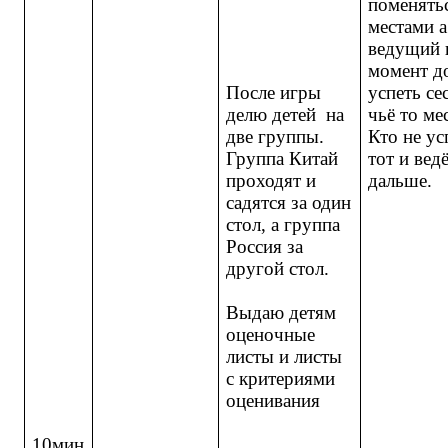
поменять
местами а
ведущий 
момент д
После игры
успеть се
делю детей на
чьё то ме
две группы.
Кто не ус
Группа Китай
тот и вед
проходят и
дальше.
садятся за один
стол, а группа
Россия за
другой стол.
Выдаю детям
оценочные
листы и листы
с критериями
оценивания
10мин