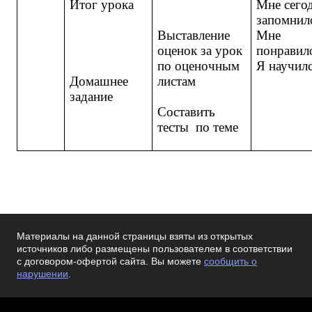
Итог урока
Мне сего
запомни
Выставление
Мне
оценок за урок
понрави
по оценочным
Я научи
Домашнее
листам
задание
Составить
тесты по теме
Материалы на данной страницы взяты из открытых
источников либо размещены пользователем в соответствии
с договором-офертой сайта. Вы можете
сообщить о
нарушении
.