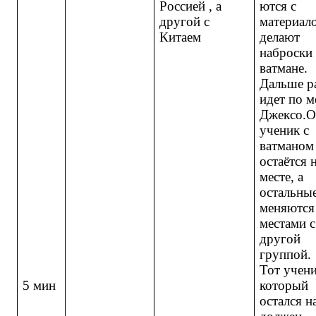
Россией , а
ются с
другой с
материал
Китаем
делают
наброски
ватмане.
Дальше р
идет по м
Джексо.
ученик с
ватманом
остаётся 
месте, а
остальны
меняются
местами с
другой
группой.
Тот учен
5 мин
который
остался н