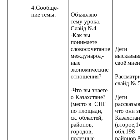
4.Сообще-
ние темы.
Объявляю
тему урока.
Слайд №4
-Как вы
понимаете
словосочетание
Дети
международ-
высказыв
ные
своё мне
экономические
отношения?
Рассматр
слайд № 
-Что вы знаете
о Казахстане?
Дети
(место в СНГ
рассказы
по площади,
что они з
ск. областей,
Казахстан
районов,
(второе,1
городов,
обл,198
полезные
районов,