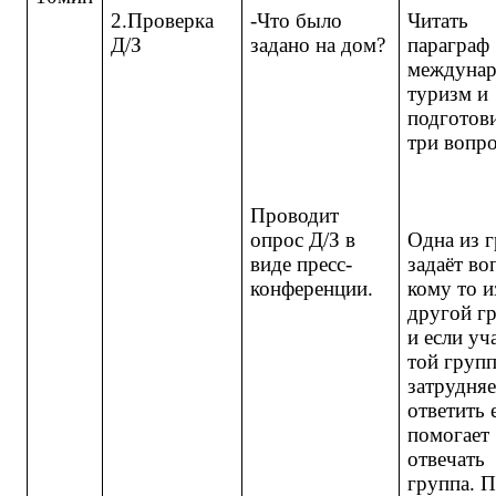
2.Проверка
-Что было
Читать
Д/З
задано на дом?
параграф
междуна
туризм и
подготов
три вопро
Проводит
опрос Д/З в
Одна из 
виде пресс-
задаёт во
конференции.
кому то и
другой г
и если уч
той груп
затрудняе
ответить 
помогает
отвечать
группа. 