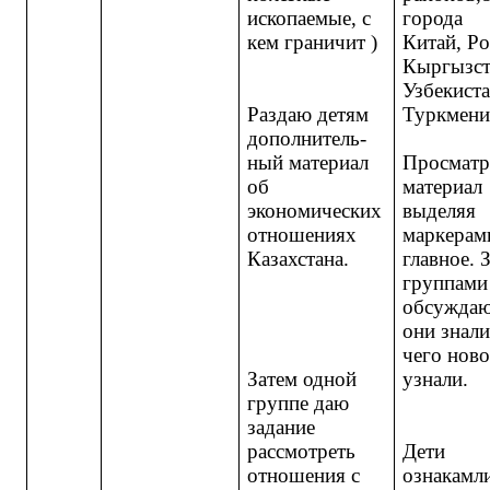
ископаемые, с
города
кем граничит )
Китай, Ро
Кыргызст
Узбекиста
Раздаю детям
Туркмени
дополнитель-
ный материал
Просматр
об
материал
экономических
выделяя
отношениях
маркерам
Казахстана.
главное. 
группами
обсуждаю
они знали
чего нов
Затем одной
узнали.
группе даю
задание
рассмотреть
Дети
отношения с
ознакамл