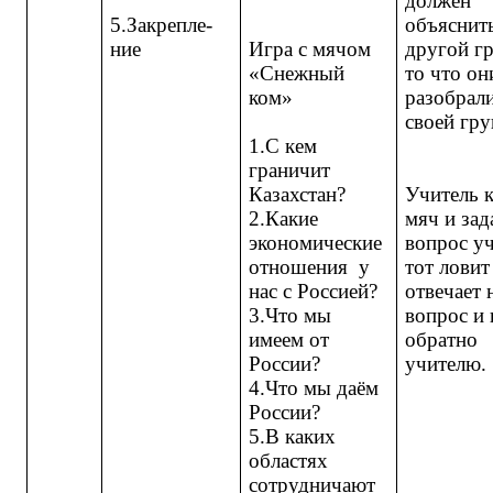
должен
5.Закрепле-
объяснит
ние
Игра с мячом
другой г
«Снежный
то что он
ком»
разобрали
своей гр
1.С кем
граничит
Казахстан?
Учитель 
2.Какие
мяч и зад
экономические
вопрос у
отношения у
тот ловит
нас с Россией?
отвечает 
3.Что мы
вопрос и 
имеем от
обратно
России?
учителю.
4.Что мы даём
России?
5.В каких
областях
сотрудничают