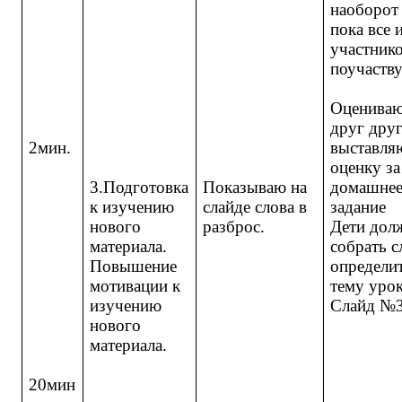
наоборот 
пока все 
участнико
поучаств
Оценива
друг друг
2мин.
выставля
оценку за
3.Подготовка
Показываю на
домашне
к изучению
слайде слова в
задание
нового
разброс.
Дети дол
материала.
собрать с
Повышение
определи
мотивации к
тему уро
изучению
Слайд №
нового
материала.
20мин