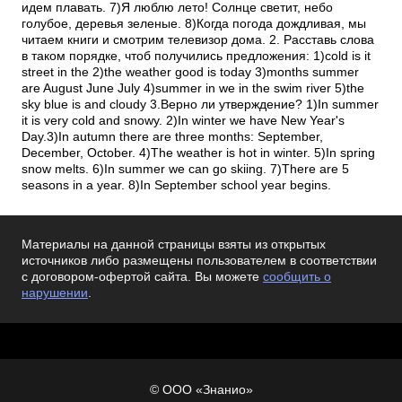
идем плавать. 7)Я люблю лето! Солнце светит, небо
голубое, деревья зеленые. 8)Когда погода дождливая, мы
читаем книги и смотрим телевизор дома. 2. Расставь слова
в таком порядке, чтоб получились предложения: 1)cold is it
street in the 2)the weather good is today 3)months summer
are August June July 4)summer in we in the swim river 5)the
sky blue is and cloudy 3.Верно ли утверждение? 1)In summer
it is very cold and snowy. 2)In winter we have New Year's
Day.3)In autumn there are three months: September,
December, October. 4)The weather is hot in winter. 5)In spring
snow melts. 6)In summer we can go skiing. 7)There are 5
seasons in a year. 8)In September school year begins.
Материалы на данной страницы взяты из открытых
источников либо размещены пользователем в соответствии
с договором-офертой сайта. Вы можете
сообщить о
нарушении
.
© ООО «Знанио»