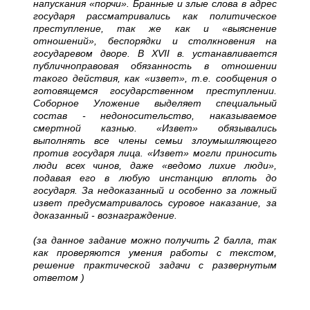
напускания «порчи». Бранные и злые слова в адрес
государя рассматривались как политическое
преступление, так же как и «выяснение
отношений», беспорядки и столкновения на
государевом дворе. В XVII в. устанавливается
публичноправовая обязанность в отношении
такого действия, как «извет», т.е. сообщения о
готовящемся государственном преступлении.
Соборное Уложение выделяет специальный
состав - недоносительство, наказываемое
смертной казнью. «Извет» обязывались
выполнять все члены семьи злоумышляющего
против государя лица. «Извет» могли приносить
люди всех чинов, даже «ведомо лихие люди»,
подавая его в любую инстанцию вплоть до
государя. За недоказанный и особенно за ложный
извет предусматривалось суровое наказание, за
доказанный - вознаграждение.
(за данное задание можно получить 2 балла, так
как проверяются умения работы с текстом,
решение практической задачи с развернутым
ответом )