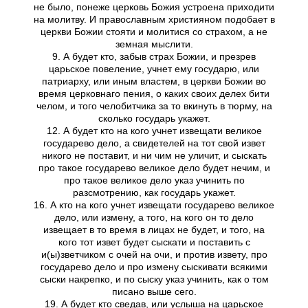
не было, понеже церковь Божия устроена приходити
на молитву. И православным християном подобает в
церкви Божии стояти и молитися со страхом, а не
земная мыслити.
9. А будет кто, забыв страх Божии, и презрев
царьское повеление, учнет ему государю, или
патриарху, или иным властем, в церкви Божии во
время церковнаго пения, о каких своих делех бити
челом, и того челобитчика за то вкинуть в тюрму, на
сколько государь укажет.
12. А будет кто на кого учнет извещати великое
государево дело, а свидетелей на тот свой извет
никого не поставит, и ни чим не уличит, и сыскать
про такое государево великое дело будет нечим, и
про такое великое дело указ учинить по
разсмотрению, как государь укажет.
16. А кто на кого учнет извещати государево великое
дело, или измену, а того, на кого он то дело
извещает в то время в лицах не будет, и того, на
кого тот извет будет сыскати и поставить с
и(ы)зветчиком с очей на очи, и против извету, про
государево дело и про измену сыскивати всякими
сыски накрепко, и по сыску указ учинить, как о том
писано выше сего.
19. А будет кто сведав, или услыша на царьское