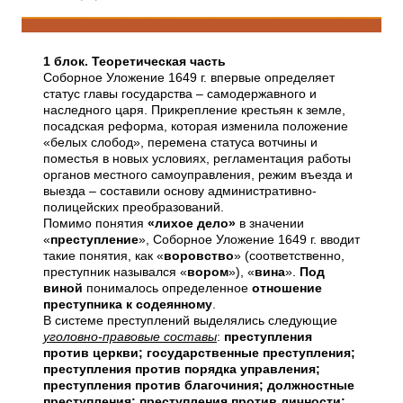
1 блок. Теоретическая часть
Соборное Уложение 1649 г. впервые определяет
статус главы государства – самодержавного и
наследного царя. Прикрепление крестьян к земле,
посадская реформа, которая изменила положение
«белых слобод», перемена статуса вотчины и
поместья в новых условиях, регламентация работы
органов местного самоуправления, режим въезда и
выезда – составили основу административно-
полицейских преобразований.
Помимо понятия
«лихое дело»
в значении
«
преступление
», Соборное Уложение 1649 г. вводит
такие понятия, как «
воровство
» (соответственно,
преступник назывался «
вором
»), «
вина
».
Под
виной
понималось определенное
отношение
преступника к содеянному
.
В системе преступлений выделялись следующие
уголовно-правовые составы
:
преступления
против церкви; государственные преступления;
преступления против порядка управления;
преступления против благочиния; должностные
преступления; преступления против личности;