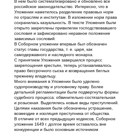
В нем было систематизировано и обновлено все
российское законодательство. Интересно, что в
Уложении наметилось разделение правовых норм
по отраслям и институтам. В изложении норм права
сохранилась казуальность. В тексте Уложения были
открыто закреплены привилегии господствовавшего
сословия и зафиксировано неравное положение
зависимых сословий.
В Соборном уложении впервые был обозначен
статус главы государства, т. е. царя, как
самодержавного и наследного монарха.
С принятием Уложения завершился процесс
закрепощения крестьян, теперь устанавливалось
право бессрочного сыска и возвращения беглых
прежнему владельцу.
Много внимания в Уложении было уделено
судопроизводству и уголовному праву. Более
детальной регламентации были подвергнуты формы
судебного процесса: обвинительно-состязательная
и розыскная. Выделялись новые виды преступлений.
Целями наказания были обозначены устрашение,
возмездие и изоляция преступника от общества.
В отличие от всех предыдущих кодексов, Соборное
уложение 1649 г. долгое время оставалось вне
конкуренции и было основным источником