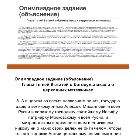
Олимпиадное задание (объяснение)
Глава I в ней 9 статей о богохульниках и о
церковных мятежниках
8. А в церкви во время церковнаго пения, государю
царю и великому князю Алексею Михайловичи всея
Русии и великому господину святейшему Иосифу
патриарху Московскому и всея Русии, и
митрополитом и архиепископом и епископом,
никому ни о каких своих делех не бити челом, чтобы
от того в церкви Божии церковному пению смятения