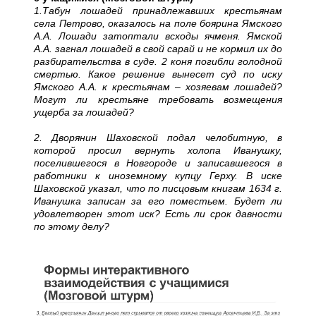
1.Табун лошадей принадлежавших крестьянам
села Петрово, оказалось на поле боярина Ямского
А.А. Лошади затоптали всходы ячменя. Ямской
А.А. загнал лошадей в свой сарай и не кормил их до
разбирательства в суде. 2 коня погибли голодной
смертью. Какое решение вынесет суд по иску
Ямского А.А. к крестьянам – хозяевам лошадей?
Могут ли крестьяне требовать возмещения
ущерба за лошадей?
2. Дворянин Шаховской подал челобитную, в
которой просил вернуть холопа Иванушку,
поселившегося в Новгороде и записавшегося в
работники к иноземному купцу Герху. В иске
Шаховской указал, что по писцовым книгам 1634 г.
Иванушка записан за его поместьем. Будет ли
удовлетворен этот иск? Есть ли срок давности
по этому делу?