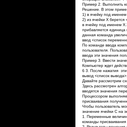
Пример 2. Выполнить ко
Решение. В этом приме
1) в ячейку под именем
2) из ячейки Х берется 
в ячейку под именем Х.
прибавляется единица и
данная команда увеличи
ввод <список переменны
По команде ввода комп
пользователя. Пользов
ввода эти значения по
Пример 3. Ввести значе
Компьютер ждет действи
6 3. После нажатия
эти
вывод <список вывода>.
Давайте рассмотрим с
Здесь рассмотрен алго
вводятся значения пер
Процессором выполняет
присваивания полученн
Чтобы пользователь мо
значение ячейки С на э
1. Переменные величин
команды присваивания 
2. Результаты решения