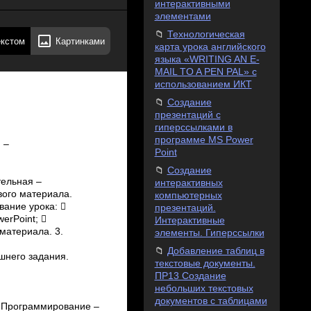
интерактивными
элементами
Технологическая
екстом
Картинками
карта урока английского
языка «WRITING AN E-
MAIL TO A PEN PAL» с
использованием ИКТ
Создание
презентаций с
гиперссылками в
программе MS Power
 –
Point
Создание
тельная –
интерактивных
вого материала.
компьютерных
вание урока: 
презентаций.
erPoint; 
Интерактивные
материала. 3.
элементы. Гиперссылки
Добавление таблиц в
шнего задания.
текстовые документы.
ПР13 Создание
небольших текстовых
документов с таблицами
рограммирование –