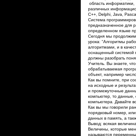
область информатики,
различных информацион
С++, Delphi, Java, Pasc
Система программиров
предназначенное для р
определенном языке пр
Сегодня мы продолжим 
урока: “Алгоритмы рабо
алгоритмами, и в каче
оснащенный системой 
должны разобрать понят
Учитель. Вы знаете, ч
обрабатываемая прогр
объект, например число
Как вы помните, при с
на исходные и результ
и промежуточные данные
компьютер, то данные,
компьютера. Давайте в
Как вы мы говорили ран
порядковый номер, или
данных в память, а так
Вывод: всякая величин
Величины, которые ме
называются переменным