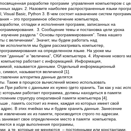
 посвященная разработке программ управления компьютером с ц
ных задач. 2. Назовите наиболее распространенные языки прогр
al, Visual Basic, Python 3. В чем состоит назначение систем програ
ания – это программное обеспечение компьютера,
азработки, отладки и исполнения программ, записанных на
ограммирования. 3. Сообщение темы и постановка цели урока
изучение раздела “ Основы программирования”. Тема нашего
ты с величинами”. Значит, мы будем работать над
стве исполнителя мы будем рассматривать компьютер,
программирования на определенном языке. На уроке мы
ия “данные” и “величина”, СКИ компьютера. 4. Изучение нового м
то компьютер работает с информацией. Информация,
аммой, называется данными. Отдельный информационный
, символ, называется величиной [1].
оставлении алгоритма данные делятся
аты. Также в процессе вычислений можно использовать
.При работе с данными их нужно где­то хранить. Так как у нас ис
 с которыми работает программа, должны находиться в памяти
спомним структуру оперативной памяти компьютера [4].
ьше , память состоит из ячеек, каждая из которых имеет свой
 адрес. В этих ячейках мы и будем хранить данные. Занесение
же извлечение их из памяти, производится строго по адресам.
а занимает свое определенное место в памяти компьютера.
няются в ходе выполнения программы,
и, а те, которые не меняются – постоянными или константами.