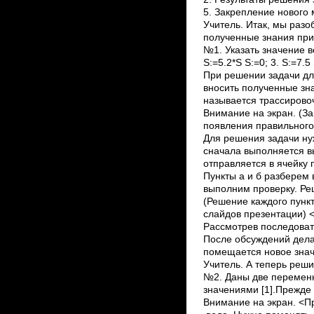
5. Закрепление нового 
Учитель. Итак, мы раз
полученные знания при
№1. Указать значение в
S:=­5.2*S S:=0; 3. S:=­7.
При решении задачи дл
вносить полученные зн
называется трассировоч
Внимание на экран. (З
появления правильного
Для решения задачи ну
сначала выполняется в
отправляется в ячейку 
Пункты а и б разберем 
выполним проверку. Ре
(Решение каждого пунк
слайдов презентации) 
Рассмотрев последоват
После обсуждений дела
помещается новое знач
Учитель. А теперь реш
№2. Даны две переменн
значениями [1].Прежде
Внимание на экран. <Пр