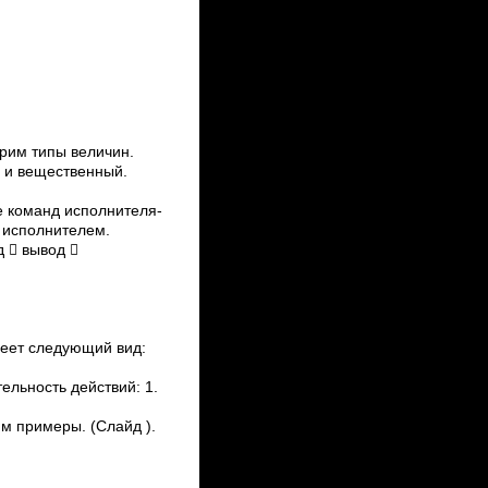
рим типы величин.
 и вещественный.
е команд исполнителя­
 исполнителем.
  вывод 
меет следующий вид:
ельность действий: 1.
м примеры. (Слайд ).