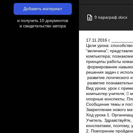
Добавить материал
9 параграф.docx
и получить 10 документов
и свидетельство автора
17.11.2016 г. _______
Цели урока: способств
“величина”; представл
компьютера; познакоми
принципы работы команд
формирование навыков
решения задач с испол
развитие логического 
развитие познавательно
Вид урока: урок с прим
компьютер учителя;  м
опорные конспекты. Пла
Сообщение темы и поста
Закрепление нового мат
Ход урока 1. Организа
Учитель. Здравствуйте
конспектами, поэтому, 
2. Повторение про