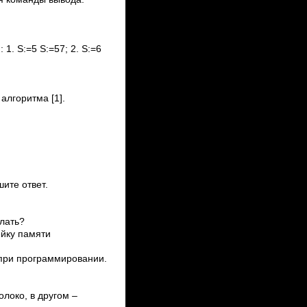
. S:=5 S:=57; 2. S:=6
алгоритма [1].
ите ответ.
лать?
ейку памяти
 при программировании.
локо, в другом –