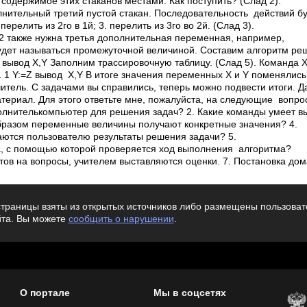
одержимое этих стаканов местами. Как поступить? (Слад 2).
нительный третий пустой стакан. Последовательность действий бу
 перелить из 2­го в 1­й; 3. перелить из 3­го во 2­й. (Слад 3).
 также нужна третья дополнительная переменная, например,
удет называться промежуточной величиной. Составим алгоритм реш
Z вывод X,Y Заполним трассировочную таблицу. (Слад 5). Команда XY
2 1 1 Y:=Z вывод X,Y В итоге значения переменных X и Y поменялис
итель. С задачами вы справились, теперь можно подвести итоги. 
териал. Для этого ответьте мне, пожалуйста, на следующие вопрос
олнитель­компьютер для решения задач? 2. Какие команды умеет в
бразом переменные величины получают конкретные значения? 4.
ются пользователю результаты решения задачи? 5.
а, с помощью которой проверяется ход выполнения алгоритма?
тов на вопросы, учителем выставляются оценки. 7. Постановка до
траницы взяты из открытых источников либо размещены пользовате
йта. Вы можете
сообщить о нарушении
.
О портале
Мы в соцсетях