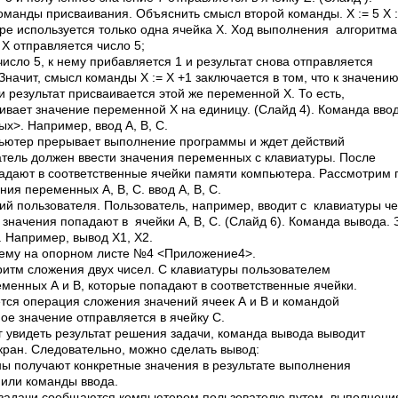
манды присваивания. Объяснить смысл второй команды. X := 5 X :
ре используется только одна ячейка Х. Ход выполнения алгоритма
 Х отправляется число 5;
число 5, к нему прибавляется 1 и результат снова отправляется
Значит, смысл команды X := X +1 заключается в том, что к значен
 результат присваивается этой же переменной Х. То есть,
вает значение переменной Х на единицу. (Слайд 4). Команда ввод
х>. Например, ввод А, В, С.
ьютер прерывает выполнение программы и ждет действий
атель должен ввести значения переменных с клавиатуры. После
падают в соответственные ячейки памяти компьютера. Рассмотрим п
ния переменных А, В, С. ввод А, В, С.
й пользователя. Пользователь, например, вводит с клавиатуры чер
 значения попадают в ячейки А, В, С. (Слайд 6). Команда вывода. 
 Например, вывод Х1, Х2.
хему на опорном листе №4 <Приложение4>.
ритм сложения двух чисел. С клавиатуры пользователем
еменных А и В, которые попадают в соответственные ячейки.
ся операция сложения значений ячеек А и В и командой
ое значение отправляется в ячейку С.
г увидеть результат решения задачи, команда вывода выводит
кран. Следовательно, можно сделать вывод:
ы получают конкретные значения в результате выполнения
или команды ввода.
 задачи сообщаются компьютером пользователю путем выполнени