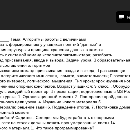
Т
______ Тема: Алгоритмы работы с величинами
овать формированию у учащихся понятий “данные” и
ения структуры и принципа хранения данных в памяти
ть с системой команд исполнителя­компьютера; разобрать
 присваивания, ввода и вывода. Задачи урока:  образовательная
 составления алгоритмов
ьзованием команд присваивания, ввода и вывода;  развивающая –
и алгоритмического мышления, памяти, внимательности;  воспита
го интереса, логического мышления. Тип урока: урок изучения но
енением опорных конспектов. Возраст учащихся: 9 класс. . Оборудо
ультимедийный проектор;  презентации, подготовленные в MS Pow
н урока. 1. Организационный момент. 2. Повторение пройденного 
новка цели урока. 4. Изучение нового материала 5.
ериала: решение задач.6. Подведение итогов. 7. Постановка дома
ционный момент
, ребята! Садитесь. Сегодня мы будем работать с опорными
у всех на столах должны лежать пронумерованные листы 1­4.
йденного материала 1. Что такое программирование? П