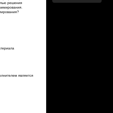
елью решения
аммирования.
ммирования?
атериала
полнителем является