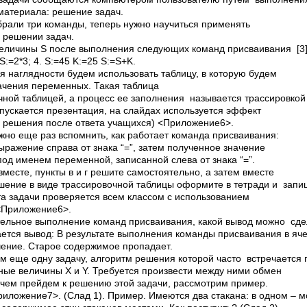
материала: решение задач.
обрали три команды, теперь нужно научиться применять
 решении задач.
еличины S после выполнения следующих команд присваивания [3]: 1
5 S:=2*3; 4. S:=45 K:=­25 S:=S+K.
я наглядности будем использовать таблицу, в которую будем
ачения переменных. Такая таблица
ной таблицей, а процесс ее заполнения называется трассировкой 
апускается презентация, на слайдах используется эффект
 решения после ответа учащихся) <Приложение6>.
жно еще раз вспомнить, как работает команда присваивания:
ыражение справа от знака “=”, затем полученное значение
под именем переменной, записанной слева от знака “=”.
вместе, пункты в и г решите самостоятельно, а затем вместе
шение в виде трассировочной таблицы оформите в тетради и запиш
та задачи проверяется всем классом с использованием
<Приложение6>.
ельное выполнение команд присваивания, какой вывод можно сде
ется вывод: В результате выполнения команды присваивания в яч
ение. Старое содержимое пропадает.
им еще одну задачу, алгоритм решения которой часто встречается
ые величины X и Y. Требуется произвести между ними обмен
 чем прейдем к решению этой задачи, рассмотрим пример.
иложение7>. (Слад 1). Пример. Имеются два стакана: в одном – мо