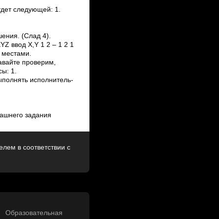
дет следующей: 1.
ения. (Слад 4).
Z ввод X,Y 1 2 – 1 2 1
ь местами.
Давайте проверим,
ы: 1.
ыполнять исполнитель­
машнего задания
лем в соответствии с
Образовательная