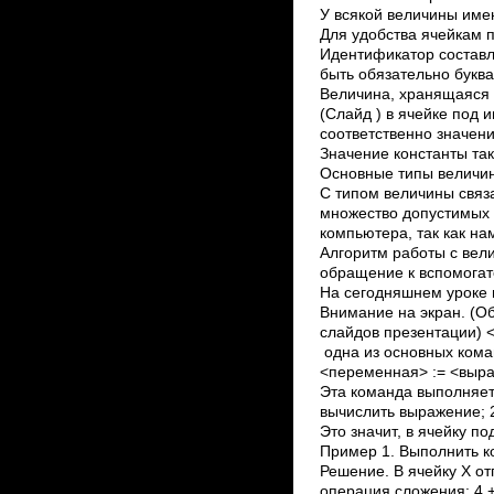
У всякой величины имею
Для удобства ячейкам 
Идентификатор составл
быть обязательно буква.
Величина, хранящаяся 
(Слайд ) в ячейке под и
соответственно значение
Значение константы та
Основные типы величин
С типом величины связ
множество допустимых 
компьютера, так как н
Алгоритм работы с вел
обращение к вспомогат
На сегодняшнем уроке 
Внимание на экран. (О
слайдов презентации) 
одна из основных кома
<переменная> := <выраж
Эта команда выполняетс
вычислить выражение; 
Это значит, в ячейку 
Пример 1. Выполнить ко
Решение. В ячейку Х от
операция сложения: 4 +