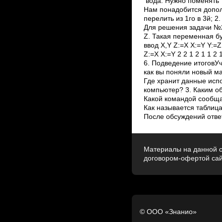
вода. Нужно поменять с
Нам понадобится допол
перелить из 1­го в 3­й; 2.
Для решения задачи №2
Z. Такая переменная б
ввод X,Y Z:=X X:=Y Y:=
Z:=X X:=Y 2 2 1 2 1 1 
6. Подведение итоговУч
как вы поняли новый ма
Где хранит данные исп
компьютер? 3. Каким о
Какой командой сообща
Как называется таблиц
После обсуждений отве
Материалы на данной с
договором-офертой са
© ООО «Знанио»