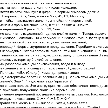
тся три основных свойства: имя, значение и тип.
памяти принято давать имя, или идентификатор.
яется из латинских букв и цифр, но первым символом должна
 Например, X, Y, Sum, а также Max, A5, B1, Min и т.д.
в ячейке, называется значением ячейки или переменной.
менем X хранится значение 9, в Y: ­13, в Sum: ­4. Значит,
 переменной X равно 9, Y = ­13, Sum = ­4.
кже хранится в выделенной под нее ячейке памяти. Теперь рассмот
: числовой, символьный и логический. Числовой тип бывает целый
аны три ее свойства: множество допустимых значений,
операций, форма внутреннего представления. Перейдем к систем
ам необходимо, чтобы алгоритм был понят и точно исполнен нашим
ичинами составляется из следующих команд:  присваивание  ввод
ельному алгоритму  цикл ветвление.
мы разберем команды присваивания, ввода и вывода.
бъяснение учителя следует с параллельной демонстрацией
<Приложение5>. (Слайд ). Команда присваивания –
нд в алгоритмах работы с величинами [1]. Запись этой команды и
ение>. Знак “:=” надо читать как “присвоить”.
я справа налево. Это инструкция, которая обозначает последоват
2. присвоить полученное значение переменной.
под именем переменной посылается значение выражения. Рассмотри
манды присваивания: X := 4 Y := 3 Z := X+Y.
правляется число 4, в Y – число 3. Затем, выполняется
 3 и полученное значение 7 отправляется в ячейку Z. (Слайд ).