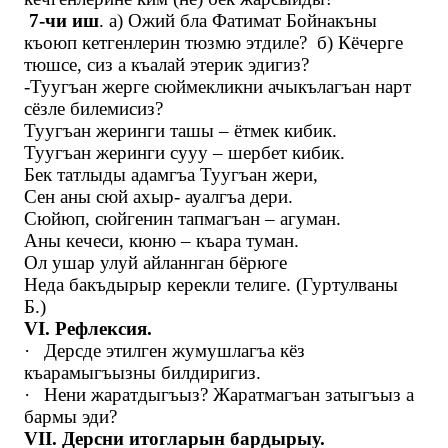
7-чи иш
. а) Ожий бла Фатимат Бойнакъны
къоюп кетгенлерин тюзмю этдиле? б) Кёчерге
тюшсе, сиз а къалай этерик эдигиз?
-Туугъан жерге сюймекликни ачыкълагъан нарт
сёзле билемисиз?
Туугъан жеринги ташы – ётмек кибик.
Туугъан жеринги сууу – шербет кибик.
Бек татлыды адамгъа Туугъан жери,
Сен аны сюй ахыр- ауалгъа дери.
Сюйюп, сюйгенин тапмагъан – агуман.
Аны кечеси, кюню – къара туман.
Ол ушар улуй айланнган бёрюге
Неда бакъдырыр керекли телиге. (Гуртулваны
Б.)
VI
. Рефлексия.
·
Дерсде этилген жумушлагъа кёз
къарамыгъызны билдиригиз.
·
Нени жаратдыгъыз? Жаратмагъан затыгъыз а
бармы эди?
VII
. Дерсни итогларын бардырыу.