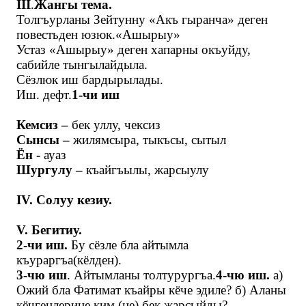
III
.
Жангы тема.
Толгъурланы Зейтунну «Акъ гыранча» деген
повестьден юзюк.«Ашырыу»
Устаз «Ашырыу» деген хапарны окъуйду,
сабийле тынгылайдыла.
Сёзлюк иш бардырылады.
Иш. дефт.
1-чи иш
Кемсиз –
бек уллу, чексиз
Сынсы –
жилямсыра, тыкъсы, сытыл
Ён -
ауаз
Шургулу –
къайгъылы, жарсыулу
IV
. Солуу кезиу.
V
. Бегитиу.
2-чи иш.
Бу сёзле бла айтымла
къураргъа(кёлден).
3-чю иш
. Айтымланы толтурургъа.
4-чю иш.
а)
Ожий бла Фатимат къайры кёче эдиле? б) Аланы
кёчгенлерине ким (не) бек жарсыйды?