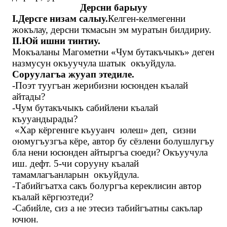
Дерсни барыуу
I
.Дерсге низам салыу.
Келген-келмегенни
жокълау, дерсни ткмасын эм муратын билдириу.
II
.Юй ишни тинтиу.
Мокъаланы Магометни «Чум бутакъчыкъ» деген
назмусун окъуучула шатык окъуйдула.
Соруулагъа жууап этедиле.
-Поэт туугъан жерибизни юсюнден къалай
айтады?
-Чум бутакъчыкъ сабийлени къалай
къууандырады?
«Хар кёргеннге къууанч юлеш» деп, сизни
оюмугъузгъа кёре, автор бу сёзлени болушлугъу
бла нени юсюнден айтыргъа сюеди? Окъуучула
иш. дефт. 5-чи сорууну къалай
тамамлагъанларын окъуйдула.
-Табийгъатха сакъ болургъа кереклисин автор
къалай кёргюзтеди?
-Сабийле, сиз а не этесиз табийгъатны сакълар
ючюн.