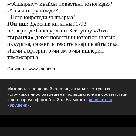
-«Ашырыу» къайсы повестьни юзюгюдю?
-Аны автору кимди?
- Неге юйретеди чыгъарма?
Юй иш:
Дерслик китапны91-93
бетлеринде
Толгъурланы Зейтунну
«Акъ
гыранча»
деген повестини юзюгюн шатык
окъургъа, сюжетин текстге къаршыайтыргъа.
Ишчи дефтерни 5-чи эм 6-чы ишлерин
тамамларгъа.
Скачано с www.znanio.ru
Материалы на данной страницы взяты из открытых
источников либо размещены пользователем в соответствии
с договором-офертой сайта. Вы можете
сообщить о
нарушении
.