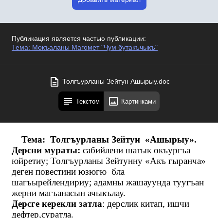
Публикация является частью публикации:
Тема: Мокъаланы Магомет "Чум бутакъчыкъ"
Толгъурланы Зейтун Ашырыу.doc
Текстом
Картинками
Тема: Толгъурланы Зейтун «Ашырыу».
Дерсни мураты:
сабийлени шатык окъургъа
юйретиу; Толгъурланы Зейтунну «Акъ гыранча»
деген повестини юзюгю бла
шагъырейлендириу; адамны жашауунда туугъан
жерни магъанасын ачыкълау.
Дерсге керекли затла
: дерслик китап, ишчи
дефтер,суратла.