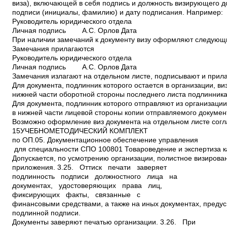
) и дату подписания. Например: Руководитель юридического отдела Личная подпись А.С. Орлов Дата При наличии замечаний к документу визу оформляют следующим образом: Замечания прилагаются Руководитель юридического отдела Личная подпись А.С. Орлов Дата Замечания излагают на отдельном листе, подписывают и прилагают к документу. Для документа, подлинник которого остается в организации, визы проставляют в нижней части оборотной стороны последнего листа подлинника документа. Для документа, подлинник которого отправляют из организации, визы проставляют в нижней части лицевой стороны копии отправляемого документа. Возможно оформление виз документа на отдельном листе согласования. 15УЧЕБНО­МЕТОДИЧЕСКИЙ КОМПЛЕКТ по ОП.05. Документационное обеспечение управления для специальности СПО 100801 Товароведение и экспертиза качества потребительских товаров Допускается, по усмотрению организации, полистное визирование документа и его приложения. 3.25. Оттиск печати заверяет подлинность подписи должностного лица на документах, удостоверяющих права лиц, фиксирующих факты, связанные с финансовыми средствами, а также на иных документах, предусматривающих заверение подлинной подписи. Документы заверяют печатью организации. 3.26. При заверении соответствия копии документа подлиннику ниже реквизита "Подпись" проставляют заверительную надпись: "Верно"; должность лица, заверившего копию; личную подпись; расшифровку подписи (инициалы, фамилию); дату заверения, например: Верно Инспектор службы кадров Личная подпись Т.С. Левченко Дата Допускается копию документа заверять печатью, определяемой по усмотрению организации. 3.27. Отметка об исполнителе включает в себя инициалы и фамилию исполнителя документа и номер его телефона. Отметку об исполнителе располагают на лицевой или оборотной стороне последнего листа документа в левом нижнем углу, например: В.А. Жуков 924 45 67 3.28. Отметка об исполнении документа и направлении его в дело включает в себя следующие данные: ссылку на дату и номер документа, свидетельствующего о его исполнении, или при отсутствии такого документа краткие сведения об исполнении; слова "В дело"; номер дела, в котором будет храниться документ. Отметка об исполнении документа и направлении его в дело подписывается и датируется исполнителем документа или руководителем структурного подразделения, в котором исполнен документ. 3.29. Отметка о поступлении документа в организацию содержит очередной порядковый номер и дату поступления документа (при необходимости ­ часы и минуты). Допускается отметку о поступлении документа в организацию проставлять в виде штампа. 3.30. Идентификатором электронной копии документа является отметка (колонтитул), проставляемая в левом нижнем углу каждой страницы документа и содержащая наименование файла на машинном носителе, дату и другие поисковые данные, устанавливаемые в организации. 4. Требования к бланкам документов 4.1. Документы изготавливают на бланках. Устанавливают два стандартных формата бланков документов ­ А4 (210 x 297 мм) и А5 (148 x 210 мм). Каждый лист документа, оформленный как на бланке, так и без него, должен иметь поля не менее: 16УЧЕБНО­МЕТОДИЧЕСКИЙ КОМПЛЕКТ по ОП.05. Документационное обеспечение управления для специальности СПО 100801 Товароведение и экспертиза качества потребительских товаров 20 мм ­ левое; 10 мм ­ правое; 20 мм ­ верхнее; 20 мм ­ нижнее. 4.2. Бланки документов следует изготавливать на белой бумаге или бумаге светлых тонов. 4.3. Бланки документов оформляют в соответствии с Приложением А. Ориентировочные границы зон расположения реквизитов обозначены пунктиром. Каждая зона определяется совокупностью входящих в нее реквизитов. 4.4. В зависимости от расположения реквизитов устанавливают два варианта бланков ­ угловой (рисунок А.1) и продольный (рисунок А.2). 4.5. Реквизит 01 (02 или 03) располагают над серединой реквизита 08. Реквизит 03 допускается располагать на уровне реквизита 08. Реквизиты 08, 09, 10, 14, ограничительные отметки для реквизитов 11, 12, 13 в пределах границ зон расположения реквизитов размещают одним из способов: ­ центрированным (начало и конец каждой строки реквизитов равно удалены от границ зоны расположения реквизитов); ­ флаговым (каждая строка реквизитов начинается от левой границы зоны расположения реквизитов). 4.6. Для организации, ее структурного подразделения, должностного лица устанавливают следующие виды бланков документов: ­ общий бланк; ­ бланк письма; ­ бланк конкретного вида документа. 4.7. Общий бланк используют для изготовления любых видов документов, кроме письма. Общий бланк в зависимости от учредительных документов организации включает в себя реквизиты 01 (02 или 03), 08, 11, 14. Бланк письма в зависимости от учредительных документов организации включает в себя реквизиты 01 (02 или 03), 04, 05, 06, 08, 09 и, при необходимости, ограничительные отметки для верхних границ зон расположения реквизитов 11, 12, 13, 14, 15, 17, 18, 19, 20. Бланк конкретного вида документа, кроме письма, в зависимости от учредительных документов организации включает в себя реквизиты 01 (02 или 03), 08, 10, 14 и, при необходимости, ограничительные отметки для границ зон расположения реквизитов 11, 12, 13, 18, 19. 4.8. Для организаций субъектов Российской Федерации, имеющих наряду с государственным языком Российской Федерации государственный язык субъекта Российской Федерации, целесообразно использование продольного бланка; при этом реквизиты 08, 09, 14 печатают на двух языках: русском (слева) и национальном (справа) на одном уровне. 4.9. При изготовлении документов на двух и более страницах вторую и последующие страницы нумеруют. Номера страниц проставляют посередине верхнего поля листа. 17УЧЕБНО­МЕТОДИЧЕСКИЙ КОМПЛЕКТ по ОП.05. Документационное обеспечение управления для специальности СПО 100801 Товароведение и экспертиза качества потребительских товаров СХЕМЫ РАСПОЛОЖЕНИЯ РЕКВИЗИТОВ ДОКУМЕНТОВ Приложение А (справочное) │ │ │ │ 20 73 88 10 │<­­­­­> <­­­­­­­­­­­­­­­­> <­­­­­­­­­­­­­­­­­> <­> │ ────┌────────────────────────────────────────────────────┐─── │ │ /\ /\ │ │ │ │ 3 │ │ │ \/ ────┌──────────────────┐ ┌───────────────────┐ ────│ │ │ │ │ │ │ │ /\ /\ 01 02 16 19 │ │ 17 03 │ │ │ │ │ │ │ │ │ │ │ \/ ────├──────────────────┤ ├───────────────────┤ │ │ │ │ │ │ │ │ │ │ 51 08 09 10 15 │04 05 06 07 │ │ │ │ │ │ │ │ │ │ │ │ │ │ │ │ │ │ │ │ │ │ │ 18УЧЕБНО­МЕТОДИЧЕСКИЙ КОМПЛЕКТ по ОП.05. Документационное обеспечение управления для специальности СПО 100801 Товароведение и экспертиза качества потребительских товаров │ │ │ │ │ │ │ \/ │ ├──────────────────┤ │ │ │ ────│ │ │ │ │ │ │ │ /\ 11 12 17 │ │ │ │13 │ │ │ │ │ │ │ │ │ │ │ │ 22 14 │ │ │ │ │ │ │ \/ │ ├──────────────────┤ │ │ │ ────│ │ │ │ │ │ │ │ /\ 18 │ │ │ │ │ │ │ │ 18 │ │ │ │ │ │ │ \/ ├──────────────────┴─┴───────────────────┤ │ │297 ────│ │ │ │ │ │ │20 │ │ │ │ │ │ │ │ │ │ │ │ │ │ │ │ │ │ │ ├────────────────────────────────────────┤ │ │ ────│ │ │ │ │ │ /\ 21 22 25 │ │ │ │ │ │ 20 │ │ │ │ │ \/ ├────────────────────────────────────────┤ │ │ ────│ │ │ │ │ │ /\ 23 24 26 │27 │ │ │ │ │ │ │ │ │ │ │ ────├────────────────────────────────────────┤ │ │ │ │ 40 │ │ │ │ │ │ /\ 28 30 29 │ │ 16 │ │ │ │ │ │ │ │ │ │ \/ \/ ────│ ────└────────────────────────────────────────┘ │ │ │ │ │ /\ │ │ │ │ 20 │ │ \/ \/ ────└────────────────────────────────────────────────────┘─── 210 │ │<­­­­­­­­­­­­­­­­­­­­­­­­­­­­­­­­­­­­­­­­­­­­­­­­­­>│ │ Рисунок А.1. Расположение реквизитов и границы зон на