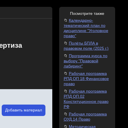
Посмотрите также
Календарно-
тематический план по
дисциплине "Уголовное
право"
Полёты БПЛА в
ертиза
правовом поле (2025 г.)
Программа курса по
выбору "Правовой
лабиринт"
Рабочая программа
РПД ОП 18 Финансовое
право
Рабочая программа
РПД ОП.02
Конституционное право
РФ
Добавить материал
Рабочая программа
ОУД.14 Право
Методическая