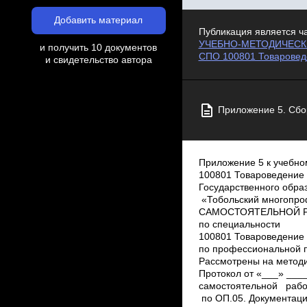
Добавить материал
Публикация является ч
УЧЕБНО-МЕТОДИЧЕСКИЙ 
и получить 10 документов
СПО 100801 Товароведе
и свидетельство автора
Приложение 5. Сбо
Приложение 5 к учебно­методическому комплекту по специальности среднего профессионального образования 100801 Товароведение и экспертиза качества потребительских товаров Государственного образовательного учреждения среднего профессионального образования Тюменской области «Тобольский многопрофильный техникум» СБОРНИК ЗАДАНИЙ ПО ОРГАНИЗАЦИИ ВНЕАУДИТОРНОЙ САМОСТОЯТЕЛЬНОЙ РАБОТЫ ОБУЧАЮЩИХСЯ по ОП.05. Документационное обеспечение управления по специальности 100801 Товароведение и экспертиза качества потребительских товаровРассмотрены на цикловой комиссии работников по профессиональной подготовке Протокол от «___» ____________ 20__ г. Председатель ЦК _________А.Г. Бехер Рассмотрены на методическом совете ГАОУ СПО ТО «Тобольский многопрофильный техникум» Протокол от «___» ____________ 20__ г. Сумкино 2014 Сборник заданий по организации внеаудиторной самостоятельной работы обучающихся по ОП.05. Документационное обеспечение управления по специальности 100801 Товароведение и экспертиза качества потребительских товаров / Авт.­сост. В.В. Княжева. – Тобольск, 2014. – 22 с. Рецензент: __________________________________________________________________ ____________________________________________________________________________ 2© Княжева В.В., 2014 Содержание Пояснительная записка……………………………………………………. ………………… 1.Требования к организации внеаудиторной самостоятельной работы обучающихся……..………………………………………………………………..…………… 2.План самостоятельной внеаудиторной работы ………………………………………. 3. График контроля выполнения самостоятельной внеаудиторной работы………... 4. Характеристика заданий самостоятельной работы………………………………….. 5. Критерии оценивания самостоятельной работы……………………………………… Литература и Интернет­ ресурсы……………………………………………………………. Приложение 1. Образец оформления конспекта………………………………………… Приложение 2. Образец оформления титульного листа реферата………………….. Приложение 3. Ориентировочные затраты времени на выполнение заданий……... 4 5 7 11 13 17 18 19 20 21 3Пояснительная записка В связи с переходом в 201