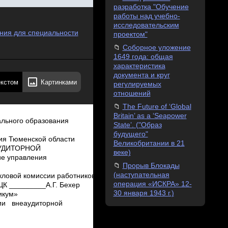
разработка "Обучение
работы над учебно-
исследовательским
ия для специальности
проектом"
Соборное уложение
1649 года: общая
характеристика
документа и круг
екстом
Картинками
регулируемых
отношений
The Future of ‘Global
Britain’ as a ‘Seapower
ной работы обучающегося являются:  уровень освоения учебного материала;  умение использовать теоретические знания при выполнении практических задач;  полнота общеучебных представлений, знаний и умений по изучаемой теме, к которой относится данная самостоятельная работа;  обоснованность и четкость изложения ответа на поставленный по внеаудиторной самостоятельной работе вопрос;  оформление отчетного материала в соответствии с известными или заданными преподавателем требованиями, предъявляемыми к подобного рода материалам. 6Методика организации самостоятельной работы зависит от структуры, характера и особенностей изучаемой дисциплины, объема часов, отведенных на ее изучение, вида заданий для самостоятельной работы, и условий учебной деятельности. Активная самостоятельная работа у обучающихся возможная только при наличии серьёзной и устойчивой мотивации. Самый сильный мотивирующий фактор – подготовка к дальнейшей эффективной профессиональной деятельности. 7Норма времени на выполн ение внеауди торной СР 90 мин. п/п № внеау­ дитор­ ной СР Тема внеаудиторной СР/ форма и метод контроля 1. 1. Работа с нормативной литературой: Изучение ГОСТ Р 6.30­2003 «УСД. УСОРД. Требования к оформлению документов». 2. Составление опорного конспекта: «Требования к бланкам документов» с использованием информационных технологий. 2. Подготовка схем­макетов 90 мин. 2. План самостоятельной внеаудиторной работы Методические рекомендации по выполнению внеаудиторной СР 1. Ознакомьтесь с содержанием рекомендуемого Интернет­ресурса: Интернет­ресурс: 1. ГОСТ Р 6.30­2003 «УСД. УСОРД. Требования к оформлению документов» (Режим доступа: http://base.garant.ru/185891/). 2. Запишите в конспект состав реквизитов используемых для подготовки и оформлении документов. 3. Ск
State’. ("Образ
будущего"
Великобритании в 21
веке)
Прорыв Блокады
(наступательная
операция «ИСКРА» 12-
30 января 1943 г.)