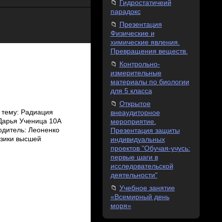
Гидростатичеий
парадокс
Презентация
Физические и
химические явления.
Превращения веществ.
Контрольно-
измерительные
материалы по биологии
для 5 класса
Открытое
 тему: Радиация
внеаудиторное
Дарья Ученица 10А
мероприятие.
дитель: Леоненко
Презентация защиты
изики высшей
индивидуальных
проектов "Обучая-учусь:
первые шаги в
исследовательской
деятельности"
Учебное занятие
«Всемирный день
моря»