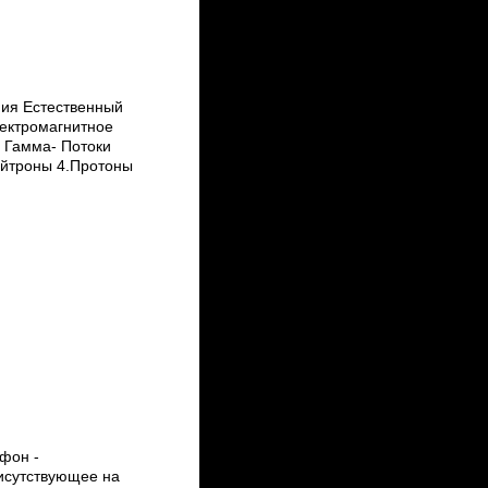
ия Естественный
ектромагнитное
. Гамма- Потоки
Нейтроны 4.Протоны
фон -
исутствующее на