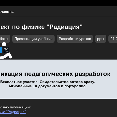
олаевна
ект по физике "Радиация"
аботы
Презентации учебные
Разработки уроков
pptx
21.
икация педагогических разработок
Бесплатное участие. Свидетельство автора сразу.
Мгновенные 10 документов в портфолио.
астью публикации:
ике "Радиация"