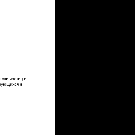
оки частиц и
зующихся в