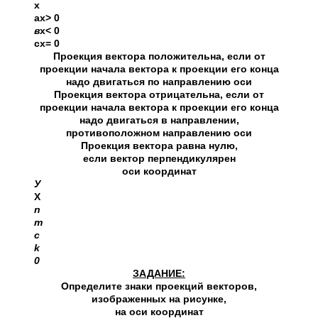
х
aх> 0
в
х< 0
сх= 0
Проекция вектора положительна, если от
проекции начала вектора к проекции его конца
надо двигаться по направлению оси
Проекция вектора отрицательна, если от
проекции начала вектора к проекции его конца
надо двигаться в направлении,
противоположном направлению оси
Проекция вектора равна нулю,
если вектор перпендикулярен
оси координат
У
Х
n
m
c
k
0
ЗАДАНИЕ:
Определите знаки проекций векторов,
изображенных на рисунке,
на оси координат