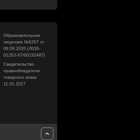
Образовательная
лицензия №5257 от
09.09.2020 (Л035-
01253-67/00192487)
Свидетельство
правообладателя
товарного знака
11.01.2017