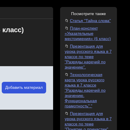
Посмотрите также
Статья "Тайна слова"
 класс)
План-конспект
«Указательные
местоимения» (6 класс)
Презентация для
урока русского языка в 7
классе по теме
"Разряды наречий по
значению".
Технологическая
карта урока русского
языка в 7 классе
Добавить материал
"Разряды наречий по
значению.
Функциональная
грамотность"."
Презентация для
урока русского языка в 7
классе по теме
"Понятие о причастии"