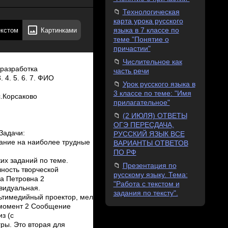
Технологическая
карта урока русского
екстом
Картинками
языка в 7 классе по
теме "Понятие о
причастии"
Числительное как
 мы. Работу организуем в группах. ­Какие прилагательные вы используете при описании интерактивной иллюстрации «Зима»? Учитель обобщает ответы учеников, демонстрируя интерактивную иллюстрацию. 8 2 мин 3 мин Ученики отвечают, что мальчик ошибся, т.к. в слове «немецкий» надо писать суффикс –к­: основа слова заканчивается на букву Ц каждой От группы выступает один человек.( Ребята называют прилагательные: зимний, ясный, солнечный и др.Тренировочное упражнение Самостоятельная работа. Тренировочное упражнение. Сергеева Светлана Петровна ( слайд 17­18) Учитель: Ещё один зимний вид спорта –бобслей. Это командная игра, где ошибка одного стоит жизни многих. Отрабатываем умения определять ошибки (работа в парах) Укажите строку, в которой прилагательные написаны с ошибкой: 1.Отечественый, костяной, лимонный, песчаный; 2.Лунный, львиный, бездонный, стеклянный; 3.Торжественный, карманный, деревянный, организационный; Учитель: ( слайд 19­20) Фристайл (англ. Freestyle skiing) — вид лыжного спорта. В состав фристайла
часть речи
Урок русского языка в
3 классе по теме: "Имя
прилагательное"
(2 ИЮЛЯ) ОТВЕТЫ
ОГЭ ПЕРЕСДАЧА,
РУССКИЙ ЯЗЫК ВСЕ
ВАРИАНТЫ ОТВЕТОВ
ПО РФ
Презентация по
русскому языку. Тема:
"Работа с текстом и
задания по тексту".