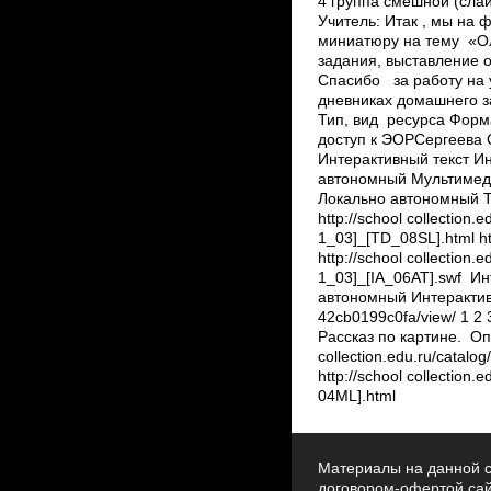
Материалы на данной с
договором-офертой са