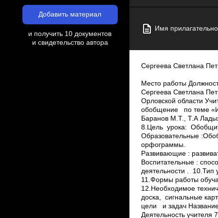
Добавить материал
Имя прилагательное
и получить 10 документов
и свидетельство автора
Сергеева Светлана Петровна 1 Методическая разработка Урок­обобщение по теме «Имя прилагательное» 1. 2. 3. 4. 5. 6. 7. ФИО Место работы Должность Предмет Класс Тема и номер урока в теме Базовый учебник Сергеева Светлана Петровна МБОУ Корсаковская средняя общеобразовательная школа с.Корсаково Орловской области Учитель русского языка и литературы Русский язык 6 Урок­обобщение по теме «Имя прилагательное», последний урок Баранов М.Т., Т.А Ладыженская и др. Русский язык 6 класс 8.Цель урока: Обобщить и систематизировать знания по теме «Имя прилагательное». 9. Задачи: Образовательные :Обобщить и систематизировать знания по данной теме, заострить внимание на наиболее трудные орфограммы. Развивающие : развивать умение творческого применения знаний для решения практических заданий по теме. Воспитательные : способствовать воспитанию личностных качеств, обеспечивающих успешность творческой деятельности . 10.Тип урока: Урок обобщения и систематизации знаний.Сергеева Светлана Петровна 2 11.Формы работы обучающихся: коллективная, самостоятельная, групповая, парная, индивидуальная. 12.Необходимое техническое оборудование: компьютер с выходом в интернет, экран , мультимедийный проектор, мел, доска, сигнальные карточки. 13.Структура и ход урока № Этап урока 1 Организационный момент 2 Сообщение цели и задач Название используемых ЭОР указанием порядкового номера Таблицы 2) из (с Деятельность учителя 7 февраля 2014 года в Сочи откроются XXII зимние Олимпийские игры. Это вторая для России Олимпиада. В 1980 году в Москве проходила летняя Олимпиада, а совсем скоро будут проводиться Зимние Олимпийские игры. Они выявят самых сильных и смелых людей в разных видах спорта. Мы будем внимательно следить за достижениями российских спортсменов по разным телеканалам. А сегодня мы постараемся доказать, что у них растёт достойная смена. ( слайд 1­3) ­Охарактеризуйте слово «Олимпийские». ­Сформулируйте тему нашего урока. Деятельность обучающихся Время 2 мин Дети отвечают, что это имя3 Тестирование Использование ЭОР из коллекции учителя Сергеева Светлана Петровна ­Как вы думаете, в какой форме мы сегодня проведём наш урок? ­ А соревнования наши будут интеллектуальные, основанные на знан