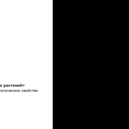
е растений»
огическое свойство