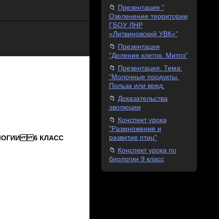
Презентация "
Озеленение территории
ГБОУ ЛНР
«Литвиновский УВК»"
Презентация
"Деление клеток. Митоз"
Презентация. Тема:
"Молочные продукты.
Польза или вред.
Доказательства
эволюции
Конспект урока
"Размножение и
развитие птиц"
ОЛОГИИ 6 КЛАСС
Конспект урока по
биологии 9 класс