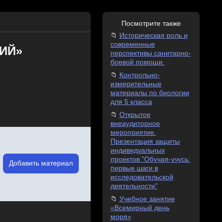
Посмотрите также
Историческая роль и
современные
НИЙ»
перспективы санитарно-
боевой помощи.
Контрольно-
измерительные
материалы по биологии
для 5 класса
Открытое
внеаудиторное
мероприятие.
Презентация защиты
индивидуальных
проектов "Обучая-учусь:
Добавить материал
первые шаги в
исследовательской
деятельности"
Учебное занятие
«Всемирный день
моря»