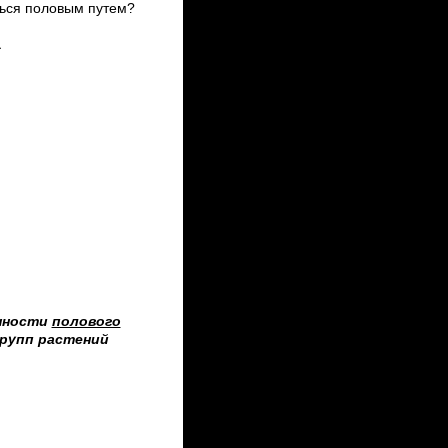
ться половым путем?
а
нности
полового
групп растений