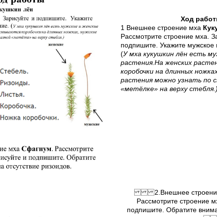
Ход рабо
1 Внешнее строение мха
Кук
Рассмотрите строение мха. З
подпишите. Укажите мужское 
(
У мха кукушкин лён есть му
растения.На женских расте
коробочки на длинных ножках
растения можно узнать по 
«метёлке» на верху стебля.
2.Внешнее строени
Рассмотрите строение мх
подпишите. Обратите внима