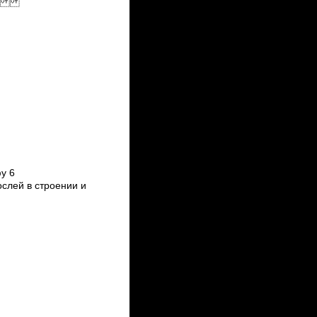
ов.
у 6
слей в строении и