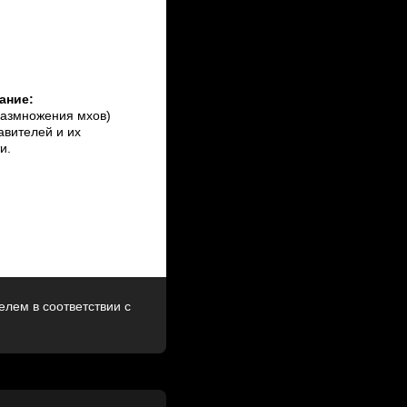
ание:
 размножения мхов)
авителей и их
и.
лем в соответствии с