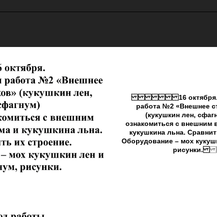
16 октября. Пр
работа №2 «Внешнее с
(кукушкин лен, сфаг
oзнакомиться с внешним 
кукушкина льна. Сравни
Оборудование – мох кукушк
рисунки.