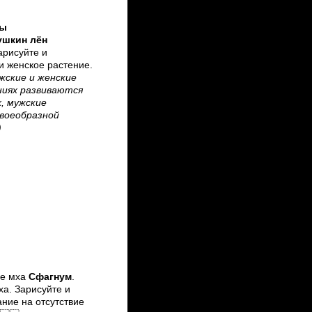
ты
ушкин лён
арисуйте и
и женское растение.
жские и женские
ниях развиваются
, мужские
своеобразной
)
е мха
Сфагнум
.
а. Зарисуйте и
ние на отсутствие