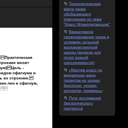
Технологическая
карта урока
обобщающего
повторения по теме
"Класс Млекопитающие"
Вариативное
проектирование урока в
условиях сельской
малокомплектной
школы (модели для
групп разной
актическая
наполняемости)
троение мхов»
нум) Цель -
«Мастер класс по
видом сфагнума и
внедрению мини
ть их строение.
проектов на уроках
ин лен и сфагнум,
биологии: теория,
алгоритм, примеры»
Пути достижения
биологического
прогресса