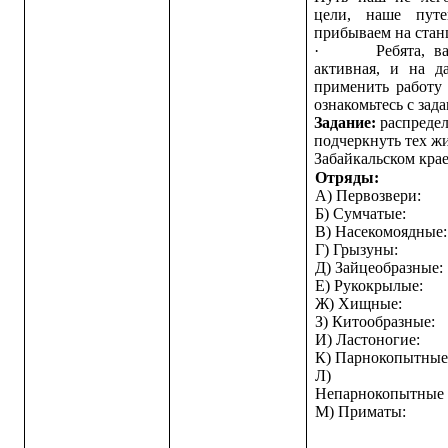
цели, наше путе
прибываем на ста
·
Ребята, в
активная, и на д
применить работу
ознакомьтесь с зад
Задание:
распреде
подчеркнуть тех ж
Забайкальском крае
Отряды:
А) Первозвери:
Б) Сумчатые:
В) Насекомоядные:
Г) Грызуны:
Д) Зайцеобразные:
Е) Рукокрылые:
Ж) Хищные:
З) Китообразные:
И) Ластоногие:
К) Парнокопытные
Л)
Непарнокопытные
М) Приматы: