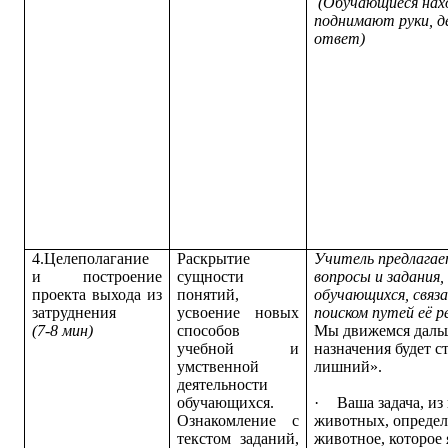
(Обучающиеся нах
поднимают руки, д
ответ)
4.Целеполагание
Раскрытие
Учитель предлагае
и построение
сущности
вопросы и задания,
проекта выхода из
понятий,
обуча­ющихся, связ
затруднения
усвоение новых
поиском путей её р
(7-8 мин)
способов
Мы движемся даль
учебной и
назначения будет 
умственной
лишний».
деятельности
обучающихся.
·
Ваша задача, и
Ознакомление с
животных, определ
текстом заданий,
животное, которое