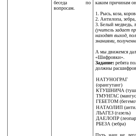
беседа по
каким причинам он
вопросам.
1. Рысь, коза, коро
2. Антилопа, зебра
3. Белый медведь, л
(учитель задает пр
находят выход, пол
знаниями, полученн
А мы движемся да
«Шифровки».
Задание:
ребята п
должны расшифров
НАТУНОГРАГ
(орангутанг)
КТУШНИЧА (тушк
ТМУНГАС (мангус
ГЕБЕТОМ (бегемо
НАТАОЛИП (антил
ЛЬАГЕЗ (газель)
ДАЕЛОПР (леопар
РБЕЗА (зебра)
Путь наш не лег