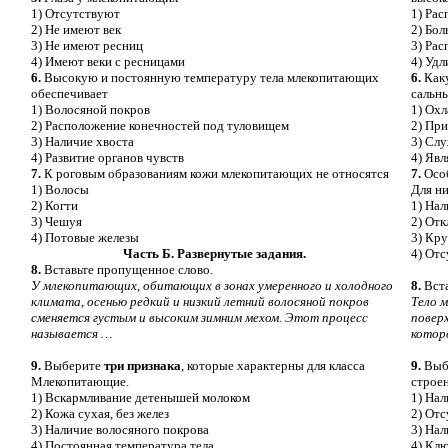
1) Отсутствуют
1) Ра
2) Не имеют век
2) Бол
3) Не имеют ресниц
3) Рас
4) Имеют веки с ресницами
4) Уд
6.
Высокую и постоянную температуру тела млекопитающих
6.
Каку
обеспечивает
сальн
1) Волосяной покров
1) Охл
2) Расположение конечностей под туловищем
2) При
3) Наличие хвоста
3) Сл
4) Развитие органов чувств
4) Яв
7.
К роговым образованиям кожи млекопитающих не относятся
7.
Особ
1) Волосы
Для н
2) Когти
1) На
3) Чешуя
2) От
4) Потовые железы
3) Кр
Часть Б. Развернутые задания.
4) Отс
8.
Вставьте пропущенное слово.
У млекопитающих, обитающих в зонах умеренного и холодного
8.
Вста
климата, осенью редкий и низкий летний волосяной покров
Тело 
сменяется густым и высоким зимним мехом. Этот процесс
повер
называется …
котор
9.
Выберите
три признака
, которые характерны для класса
9.
Выб
Млекопитающие.
строе
1) Вскармливание детенышей молоком
1) На
2) Кожа сухая, без желез
2) От
3) Наличие волосяного покрова
3) Нал
4) Постоянная температура тела
4) Клю