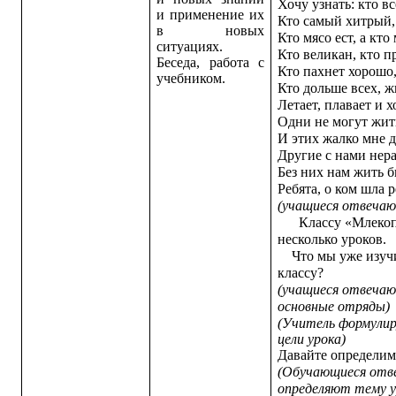
Хочу узнать: кто в
и применение их
Кто самый хитрый,
в новых
Кто мясо ест, а кто
ситуациях.
Кто великан, кто п
Беседа, работа с
Кто пахнет хорошо,
учебником.
Кто дольше всех, ж
Летает, плавает и х
Одни не могут жить
И этих жалко мне д
Другие с нами нер
Без них нам жить б
Ребята, о ком шла 
(учащиеся отвеча
Классу «Млекопи
несколько уроков.
Что мы уже изучи
классу?
(учащиеся отвечаю
основные отряды)
(Учитель формулир
цели урока)
Давайте определим
(Обучающиеся отв
определяют тему у