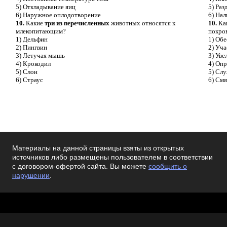
5) Откладывание яиц
5) Раз
6) Наружное оплодотворение
6) Нал
10.
Какие
три из перечисленных
животных относятся к
10.
Ка
млекопитающим?
покро
1) Дельфин
1) Об
2) Пингвин
2) Уча
3) Летучая мышь
3) Уве
4) Крокодил
4) Оп
5) Слон
5) Слу
6) Страус
6) См
Материалы на данной страницы взяты из открытых
источников либо размещены пользователем в соответствии
с договором-офертой сайта. Вы можете
сообщить о
нарушении
.