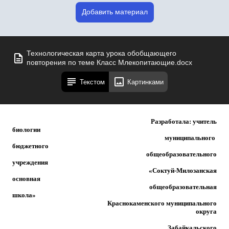
Добавить материал
Технологическая карта урока обобщающего
повторения по теме Класс Млекопитающие.docx
Текстом
Картинками
Разработала: учитель
биолог
муниципального
бюджетн
общеобразовательного
учрежде
«Соктуй-Милозанская
основн
общеобразовательная
школ
Краснокаменского муниципального
округа
Забайкальского