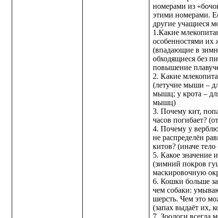
номерами из «бочо
этими номерами. Е
другие учащиеся мо
1.Какие млекопита
особенностями их 
(впадающие в зимн
обходящиеся без п
повышение плавуче
2. Какие млекопит
(летучие мыши – д
мышц; у крота – д
мышц)
3. Почему кит, поп
часов погибает? (о
4. Почему у верблю
не распределён рав
китов? (иначе тело
5. Какое значение 
(зимний покров гущ
маскировочную окр
6. Кошки больше за
чем собаки: умыва
шерсть. Чем это м
(запах выдаёт их, 
7. Зоологи всегда 