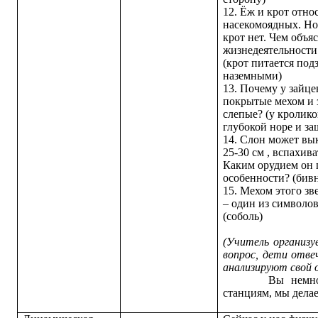
12. Ёж и крот отно
насекомоядных. Но
крот нет. Чем объя
жизнедеятельност
(крот питается по
наземными)
13. Почему у зайц
покрытые мехом и з
слепые? (у кролик
глубокой норе и з
14. Слон может вы
25-30 см , вспахив
Каким орудием он 
особенности? (бивн
15. Мехом этого з
– один из символо
(соболь)
(Учитель организу
вопрос, дети отве
анализируют свой 
Вы немного по
станциям, мы дела