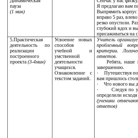
Динамическая
Сейчас у нас физку
пауза
Я предлагаю вам по
(1 мин)
Выпрямить корпус 
вправо 5 раз, влево
резко опустили. Ра
глубокий вдох и вы
присаживаться на с
5.Практическая
Усвоение новых
Учитель организуе
деятельность по
способов
проблем­ный воп
реализации
учебной и
критерии. Логич
построенного
умственной
ответов.
проекта
(3-4мин)
деятельности
Ребята, наше пу
учащихся.
завершению.
Ознакомление с
·
Путешествуя по
текстом заданий.
вам пришлось стол
·
Что нового вы д
·
Следуя по 
определили исходя
(ученики отвечаю
ответов)