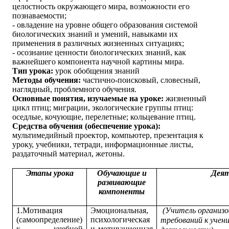
целостность окружающего мира, возможности его
познаваемости;
- овладение на уровне общего образования системой
биологических знаний и умений, навыками их
применения в различных жизненных ситуациях;
- осознание ценности биологических знаний, как
важнейшего компонента научной картины мира.
Тип урока:
урок обобщения знаний
Методы обучения:
частично-поисковый, словесный,
наглядный
,
проблемного обучения.
Основные понятия, изучаемые на уроке:
жизненный
цикл птиц; миграции, экологические группы птиц:
оседлые, кочующие, перелетные; кольцевание птиц.
Средства обучения (обеспечение урока):
мультимедийный проектор, компьютер, презентация к
уроку, учебники, тетради, информационные листы,
раздаточный материал, жетоны.
Этапы урока
Обучающие и
Деят
развивающие
компоненты
1.Мотивация
Эмоциональная,
(Учитель организ
(самоопределение)
психологическая
требований к учен
к учебной
и мотивационная