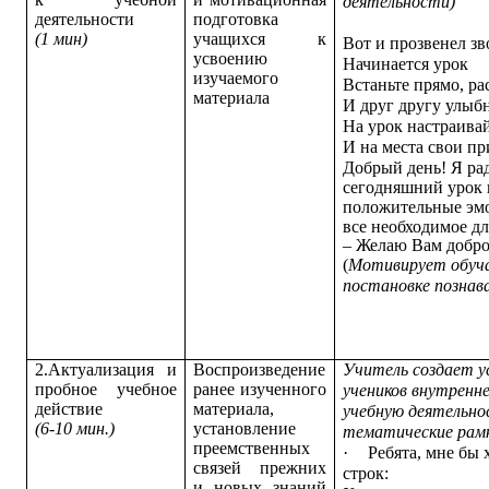
деятельности)
деятельности
подготовка
(1 мин)
учащихся к
Вот и прозвенел з
усвоению
Начинается урок
изучаемого
Встаньте прямо, ра
материала
И друг другу улыб
На урок настраива
И на места свои п
Добрый день! Я рад
сегодняшний урок 
положительные эмо
все необходимое дл
– Желаю Вам добро
(
Мотивирует обу­ч
по­становке познав
2.Актуализация и
Воспроизведение
Учитель создает ус
пробное учебное
ранее изученного
учеников внутренн
действие
материала,
учебную деятельно
(6-10 мин.)
установление
тематические рам
преемственных
·
Ребята, мне бы 
связей прежних
строк:
и новых знаний