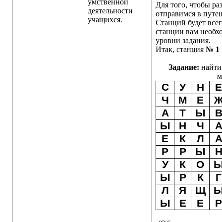
умственной
Для того, чтобы ра
деятельности
отправимся в путе
учащихся.
Станций будет всег
станции вам необх
уровни задания.
Итак, станция
№ 1
Задание:
найти 
м
С
У
Н
Ч
М
Е
А
Т
Ы
Ы
Н
Ч
Е
К
Л
Р
Р
Ы
У
К
О
Ы
Р
К
Г
Л
Я
Щ
Ы
Е
Е