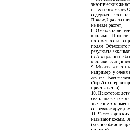
экзотических живо
известного коалу. 
содержать его в не
Почему? (коала пит
не везде растёт)
8. Около ста лет н
кроликов. Прошли 
потомство стало п
полям. Объясните 
результата акклим
(в Австралии не б
кроликов-хищнико
9. Многие животны
например, у оленя 
железы. Какое зна
(борьба за террито
пространства)
10. Некоторые лет
скапливаясь там в 
значение это имеет
согревают друг дру
11. Часто в детски
называют косым. За
(за способность при
сторону)