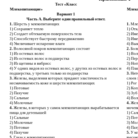
Тест «Класс
Млекопитающие»
М
Вариант 1
Часть А. Выберите один правильный ответ.
1.
Шерсть у млекопитающих
1.
Мле
1) Сохраняет тепло
1) От
2) Создает обтекаемую поверхность тела
2) Им
3) Способствует быстрому передвижению
3) Им
4) Увеличивает испарение влаги
4) Вы
2.
Волосяной покров млекопитающих состоит
2.
Бол
1) Из остевых волос
1) Вол
2) Из остевых волос и подшерстка
2) Пер
3) Из щетины и вибрисс
3) Ног
4) У одних видов из остевых волос, у других из остевых волос и
4) Пл
подшерстка, у третьих только из подшерстка
3.
Ните
3.
Железы, выделения которых придают эластичность и
слоев
несмачиваемость коже и шерсти млекопитающих
1) Рог
1) Потовые
2) Ко
2) Пахучие
3) Зуб
3) Сальные
4) Вол
4) Молочные
4.
Желе
4.
Железы, в которых у самок млекопитающих вырабатывается
мочев
пища для детенышей
1) Са
1) Сальные
2) По
2) Молочные
3) Мо
3) Потовые
4) Па
4) Пахучие
5.
У мл
5.
Глаза у млекопитающих
высоко