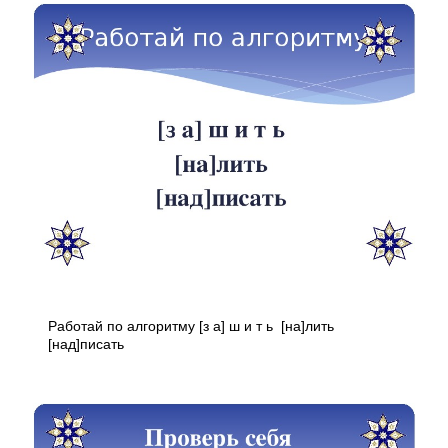
Работай по алгоритму [з а] ш и т ь [на]лить
[над]писать