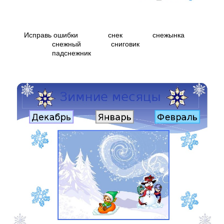
Исправь ошибки снек снежынка
снежный сниговик
падснежник