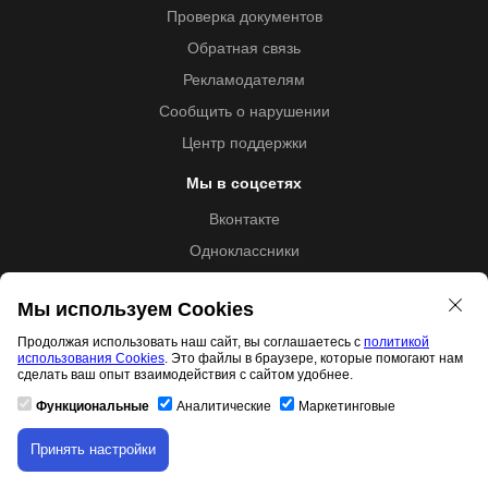
Проверка документов
Обратная связь
Рекламодателям
Сообщить о нарушении
Центр поддержки
Мы в соцсетях
Вконтакте
Одноклассники
Youtube
Мы используем Cookies
Продолжая использовать наш сайт, вы соглашаетесь с
политикой
использования Cookies
. Это файлы в браузере, которые помогают нам
Образовательная лицензия №5257 от 09.09.2020 (Л035-
сделать ваш опыт взаимодействия с сайтом удобнее.
01253-67/00192487)
Функциональные
Аналитические
Маркетинговые
Принять настройки
Скачивание материала доступно только для
Свидетельство правообладателя товарного знака 11.01.2017
авторизованных пользователей.