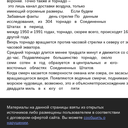
воронке. Точно также и торнадо –
это лишь канал доставки воздуха, только
имеющий огромные размеры. Если будем
Забавные факты день стрелке По данным
исследования, из 304 торнадо в Соединенных
Штатах в период
между 1950 и 1991 годах, торнадо, скорее всего, происходят 1
другой года.
Вихрь торнадо вращается против часовой стрелки к северу от э
часовой экватора.
Средний торнадо длится менее тридцати минут и движится со 
до час. Подавляющее большинство торнадо, около
семи сотен в год образуется в центральных и юго­
восточных областях Соединенных Штатов.
Когда смерч касается поверхности океана или озера, он засасы
вращающегося вихря. Появляются водяные смерчи, поднимающ
морское чудовище, возможно, это и объясняетпроисхождение э
двадцати миль в к югу от пяти
Материалы на данной страницы взяты из открытых
источников либо размещены пользователем в соответствии
с договором-офертой сайта. Вы можете
сообщить о
нарушении
.