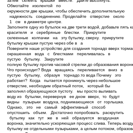
затем склеить крышки вместе. Дайте высохнуть.
Обмотайте изолентой по
окружности две крышки, чтобы обеспечить дополнительную
надежность соединению. Проделайте отверстие около
1 см в диаметре центре.
Заполните одну из бутылок на две трети водой, добавьте пять 
красителя и серебряные блестки. Прикрутите
склеенные колпачки на эту бутылку, сверху. прикрутите
бутылку крышки пустую через обе в а
Поверните наше устройство для создания торнадо вверх торма
окрашенная вода с блестками переливалась в
пустую бутылку. Закрутите
полную бутылку против часовой стрелки до образования ворон
Что происходит? Вода вращаясь переливается вниз в
пустую бутылку, образуя торнадо.то вода Почему это
работает? Когда пытается проникнуть через небольшое
отверстие, необходим обратный поток, который бы
заполнял образующуюся пустоту. мы просто выливать
воду из бутылки, перевернув ее дном вверх, то будут
видны пузырьки воздуха, поднимающиеся от горлышка.
Однако, это не самый эффективный способ
опустошить объем. Достаточно попробовать раскрутить
бутылку как тут же в ней образуется воздушная
воронка, значительно ускоряющая процесс слива. Теперь возду
бутылку не отдельными пузырьками, а целым потоком, образо