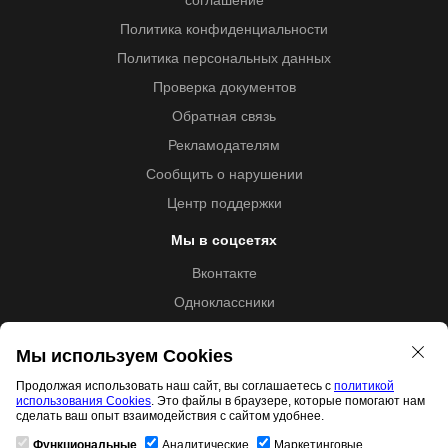
соглашение
Политика конфиденциальности
Политика персональных данных
Проверка документов
Обратная связь
Рекламодателям
Сообщить о нарушении
Центр поддержки
Мы в соцсетях
Вконтакте
Одноклассники
Youtube
Мы используем Cookies
Продолжая использовать наш сайт, вы соглашаетесь с
политикой
использования Cookies
. Это файлы в браузере, которые помогают нам
Образовательная лицензия №5257 от 09.09.2020 (Л035-
сделать ваш опыт взаимодействия с сайтом удобнее.
01253-67/00192487)
Функциональные
Аналитические
Маркетинговые