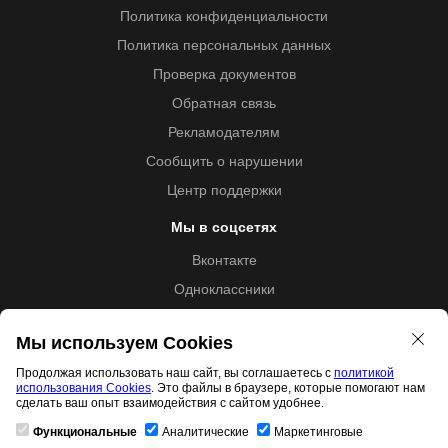
Политика конфиденциальности
Политика персональных данных
Проверка документов
Обратная связь
Рекламодателям
Сообщить о нарушении
Центр поддержки
Мы в соцсетях
Вконтакте
Одноклассники
Youtube
Мы используем Cookies
Продолжая использовать наш сайт, вы соглашаетесь с
политикой
использования Cookies
. Это файлы в браузере, которые помогают нам
Образовательная лицензия №5257 от 09.09.2020 (Л035-
сделать ваш опыт взаимодействия с сайтом удобнее.
01253-67/00192487)
Функциональные
Аналитические
Маркетинговые