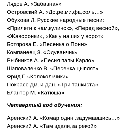
Лядов А. «Забавная»
Островский А. «До,ре,ми,фа,соль…»
Обухова Л. Русские народные песни:
«Прилети к нам,куличок», «Перед весной»,
«Жаворонки», «Как у наших у ворот»
Ботярова Е. «Песенка о Пони»
Компанеец З. «Одуванчик»
Рыбников А. «Песня папы Карло»
Шаповаленко В. «Песенка цыплят»
Фрид Г. «Колокольчики»
Покрасс Дм. и Дан. «Три танкиста»
Блантер М. «Катюша»
Четвертый год обучения:
Аренский А. «Комар один ,задумавшись…»
Аренский А. «Там вдали,за рекой»