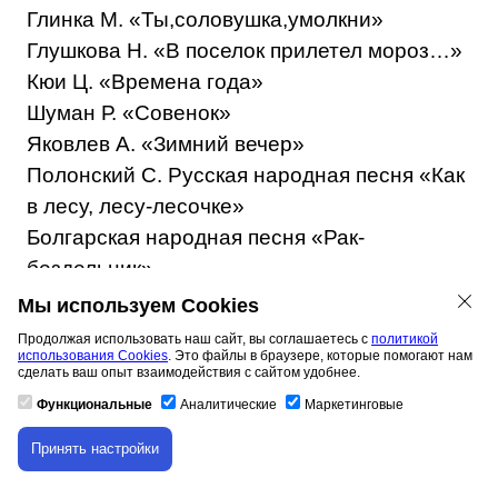
Глинка М. «Ты,соловушка,умолкни»
Глушкова Н. «В поселок прилетел мороз…»
Кюи Ц. «Времена года»
Шуман Р. «Совенок»
Яковлев А. «Зимний вечер»
Полонский С. Русская народная песня «Как
в лесу, лесу-лесочке»
Болгарская народная песня «Рак-
бездельник»
Немецкая народная песня «Музыканты»
Мы используем Cookies
Французская народная песня «Ученая
Продолжая использовать наш сайт, вы соглашаетесь с
политикой
использования Cookies
. Это файлы в браузере, которые помогают нам
коза»
сделать ваш опыт взаимодействия с сайтом удобнее.
Берлин А. «Колыбельная ежика»
Функциональные
Аналитические
Маркетинговые
Бодренкова С. «Зима в лесу»
Принять настройки
Бодренкова С. «Ели»
Скачивание материала доступно только для
авторизованных пользователей.
Герчик В. «Пушистый колобок»