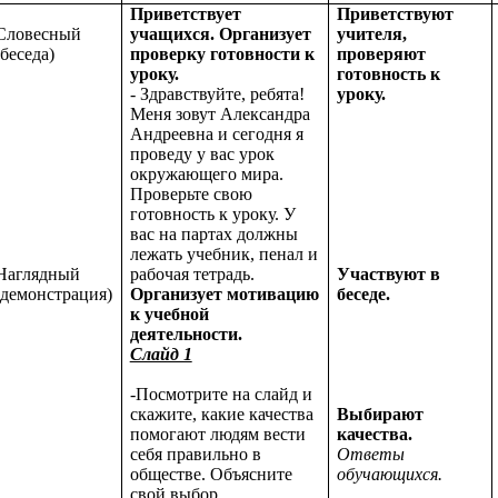
Приветствует
Приветствуют
Словесный
учащихся. Организует
учителя,
(беседа)
проверку готовности к
проверяют
уроку.
готовность к
- Здравствуйте, ребята!
уроку.
Меня зовут Александра
Андреевна и сегодня я
проведу у вас урок
окружающего мира.
Проверьте свою
готовность к уроку. У
вас на партах должны
лежать учебник, пенал и
Наглядный
рабочая тетрадь.
Участвуют в
(демонстрация)
Организует мотивацию
беседе.
к учебной
деятельности.
Слайд 1
-Посмотрите на слайд и
скажите, какие качества
Выбирают
помогают людям вести
качества.
себя правильно в
Ответы
обществе. Объясните
обучающихся.
свой выбор.