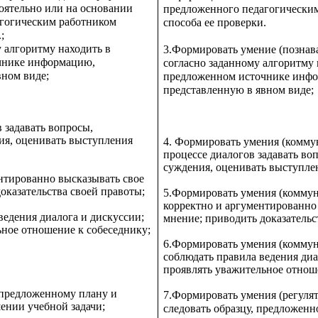
ятельно или на основании
предложенного педагогически
гогическим работником
способа ее проверки.
;
у алгоритму находить в
3.Формировать умение (познав
чнике информацию,
согласно заданному алгоритму 
вном виде;
предложенном источнике инф
представленную в явном виде;
в задавать вопросы,
ия, оценивать выступления
4. Формировать умения (комм
процессе диалогов задавать во
суждения, оценивать выступле
нтированно высказывать свое
оказательства своей правоты;
5.Формировать умения (комму
корректно и аргументированно
ведения диалога и дискуссии;
мнение; приводить доказательс
ьное отношение к собеседнику;
6.Формировать умения (комму
соблюдать правила ведения диа
проявлять уважительное отнош
 предложенному плану и
7.Формировать умения (регуля
ении учебной задачи;
следовать образцу, предложенн