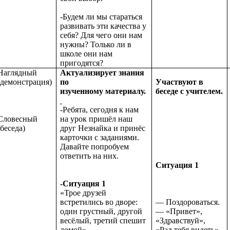
-Будем ли мы стараться
развивать эти качества у
себя? Для чего они нам
нужны? Только ли в
школе они нам
пригодятся?
Наглядный
Актуализирует знания
(демонстрация)
по
Участвуют в
изученному материалу.
беседе с учителем.
-Ребята, сегодня к нам
Словесный
на урок пришёл наш
(беседа)
друг Незнайка и принёс
карточки с заданиями.
Давайте попробуем
ответить на них.
Ситуация 1
-Ситуация 1
«Трое друзей
встретились во дворе:
— Поздороваться.
один грустный, другой
— «Привет»,
весёлый, третий спешит
«Здравствуй»,
домой».
«Рад тебя видеть».