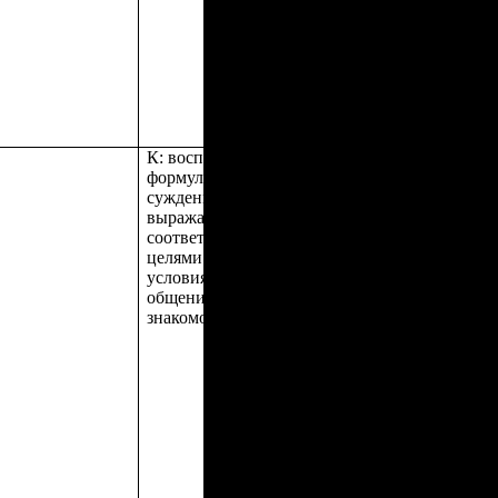
К:
воспринимать и
формулировать
суждения,
выражать эмоции в
соответствии с
целями и
условиями
общения в
знакомой среде;