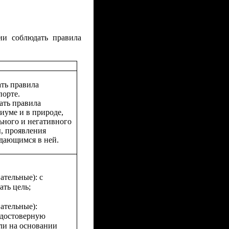
ии соблюдать правила
ть правила
порте.
ать правила
иуме и в природе,
ного и негативного
, проявления
дающимся в ней.
ательные): с
ть цель;
ательные):
едостоверную
ли на основании