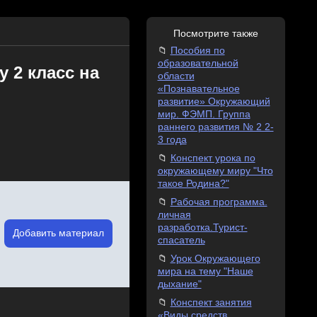
Посмотрите также
Пособия по
образовательной
 2 класс на
области
«Познавательное
развитие» Окружающий
мир. ФЭМП. Группа
раннего развития № 2 2-
3 года
Конспект урока по
окружающему миру "Что
такое Родина?"
Рабочая программа.
личная
разработка.Турист-
Добавить материал
спасатель
Урок Окружающего
мира на тему "Наше
дыхание"
Конспект занятия
«Виды средств