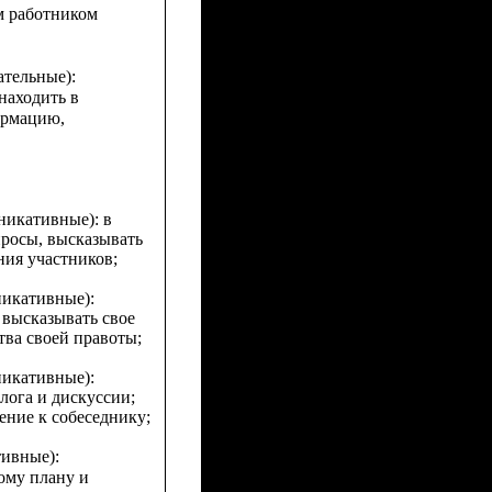
м работником
ательные):
находить в
ормацию,
уникативные):
в
просы, высказывать
ния участников;
никативные):
 высказывать свое
тва своей правоты;
никативные):
лога и дискуссии;
ение к собеседнику;
тивные):
ому плану и