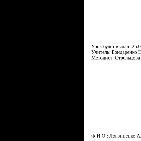
Урок будет выдан: 25.0
Учитель: Бондаренко 
Методист: Стрельцова
Ф.И.О.: Логвиненко А