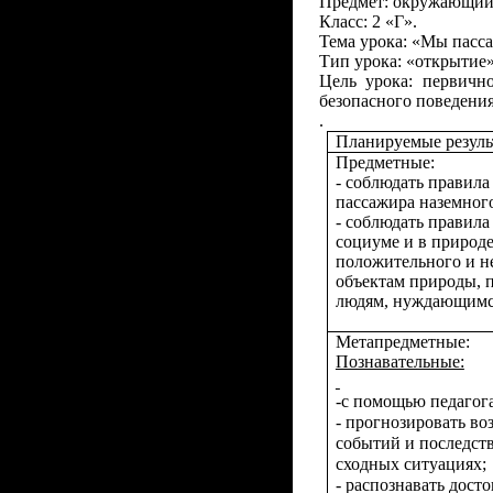
Предмет: окружающий
Класс: 2 «Г».
Тема урока:
«Мы пасса
Тип урока: «открытие»
Цель урока: первичн
безопасного поведени
.
Планируемые резуль
Предметные:
- соблюдать правила
пассажира наземного
- соблюдать правила
социуме и в природ
положительного и н
объектам природы, 
людям, нуждающимся
Метапредметные:
Познавательные:
-с помощью педагог
- прогнозировать во
событий и последст
сходных ситуациях;
- распознавать дост