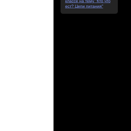
классе на тему "Кто что
ест? Цепи питания"