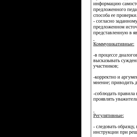
информацию самосто
предложенного педа
способа ее проверки.
- согласно заданном
предложенном исто
представленную в я
Коммуникативные:
-
в процессе диалого
высказывать сужден
участников;
-корректно и аргуме
мнение; приводить д
-соблюдать правила 
проявлять уважител
Регулятивные:
-
следовать образцу,
инструкции при реш