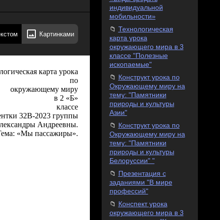
индивидуальной
мобильности»
Технологическая
екстом
Картинками
карта урока
окружающего мира в 3
классе "Полезные
ископаемые"
логическая карта урока
Конструкт урока по
о
Окружающему миру на
окружающему миру
тему: "Памятники
Б»
природы и культуры
классе
Азии"
ентки 32В-2023 группы
лександры Андреевны.
Конструкт урока по
Тема: «Мы пассажиры
».
Окружающему миру на
тему: "Памятники
природы и культуры
Белоруссии" "
Презентация с
заданиями "В мире
профессий"
Конспект урока
окружающего мира в 3