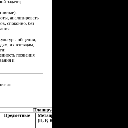
ой задачи;
тивные):
боты, анализировать
ов, спокойно, без
ания.
культуры общения,
ям, их взглядам,
ти;
ценность познания
вания и
ссии».
Планируемые результаты
Предметные
Метапредметные
Личностные
(П, Р, К)