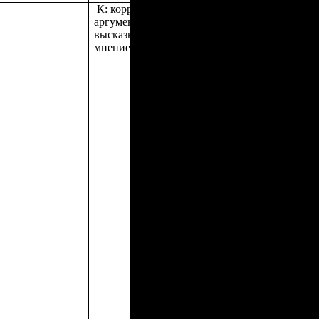
К: корректно и
аргументированно
высказывать своё
мнение;