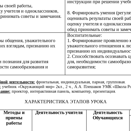
инструкции при решении учебн
ты своей работы,
у учителя и одноклассников,
8. Формировать умения (регуля
принимать советы и замечания.
оценивать результаты своей ра
оценку учителя и одноклассник
обид принимать советы и замеч
Воспитательные:
уры общения, уважительного
1. Формирование
проявлению 
 их взглядам, признанию их
уважительного отношения к люд
признанию их индивидуальнос
2. Способствовать
осознавать 
и познания для развития
для, необходимости самообразо
ости самообразования и
саморазвития;
ной деятельности:
фронтальная, индивидуальная, парная, групповая.
:
учебник «Окружающий мир» 2кл., 2 ч., А.А. Плешаков УМК «Школа Ро
ание:
проектор, интерактивная панель, компьютер, презентация.
ХАРАКТЕРИСТИКА ЭТАПОВ УРОКА
Методы и
Деятельность учителя
Деятельность
приемы
Обучающихся
работы