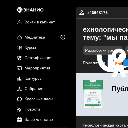
z46648173
Войти в кабинет
ехнологическ
тему: "мы п
Медиатека
Курсы
Разработки уроков
Сертификация
Поделиться
Мероприятия
Конкурсы
Публ
Собрания
Классные часы
Новости
Ваше членство
технологическая карта 