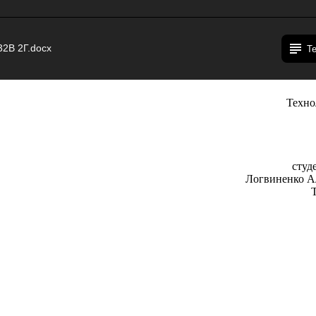
2В 2Г.docx
Т
Техно
п
 2 «
студ
Логвиненко А