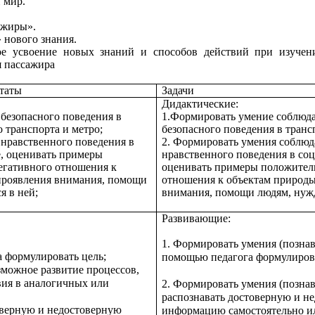
 мир.
жиры».
 нового знания.
ое усвоение новых знаний и способов действий при изучен
я пассажира
таты
Задачи
Дидактические:
 безопасного поведения в
1.Формировать умение соблюда
 транспорта и метро;
безопасного поведения в транс
 нравственного поведения в
2. Формировать умения соблюд
е, оценивать примеры
нравственного поведения в соц
егативного отношения к
оценивать примеры положитель
проявления внимания, помощи
отношения к объектам природы
 в ней;
внимания, помощи людям, нуж
Развивающие:
1
Формировать умения (познав
.
а формулировать цель;
помощью педагога формулирова
зможное развитие процессов,
вия в аналогичных или
2. Формировать умения (познав
распознавать достоверную и н
оверную и недостоверную
информацию самостоятельно и