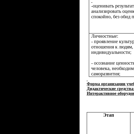
-оценивать результа
анализировать оценк
спокойно, без обид 
Личностные:
- проявление культ
отношения к людям,
индивидуальности;
-
осознание ценност
человека, необходим
саморазвития;
Форма организации учеб
Дидактические средства
Интерактивное оборудов
Этап