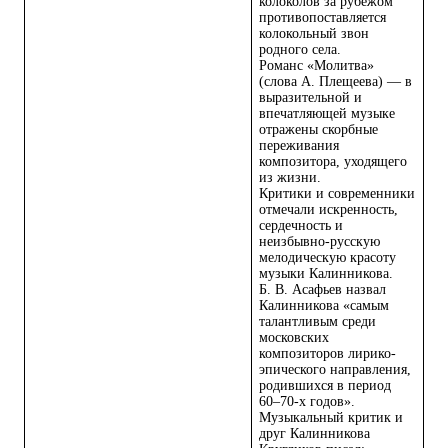
колоколов за рубежом
противопоставляется
колокольный звон
родного села.
Романс «Молитва»
(слова А. Плещеева) — в
выразительной и
впечатляющей музыке
отражены скорбные
переживания
композитора, уходящего
из жизни.
Критики и современники
отмечали искренность,
сердечность и
неизбывно-русскую
мелодическую красоту
музыки Калинникова.
Б. В. Асафьев назвал
Калинникова «самым
талантливым среди
московских
композиторов лирико-
эпического направления,
родившихся в период
60–70-х годов».
Музыкальный критик и
друг Калинникова