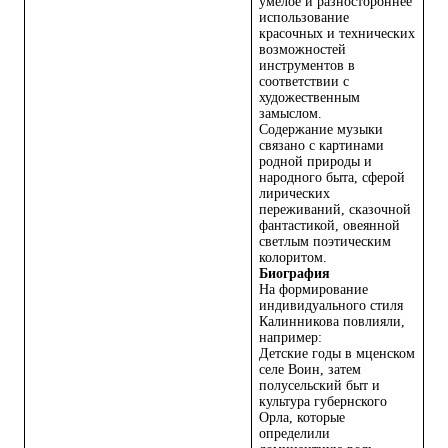
умелое и разностороннее
использование
красочных и технических
возможностей
инструментов в
соответствии с
художественным
замыслом.
Содержание музыки
связано с картинами
родной природы и
народного быта, сферой
лирических
переживаний, сказочной
фантастикой, овеянной
светлым поэтическим
колоритом.
Биография
На формирование
индивидуального стиля
Калинникова повлияли,
например:
Детские годы в мценском
селе Воин, затем
полусельский быт и
культура губернского
Орла, которые
определили