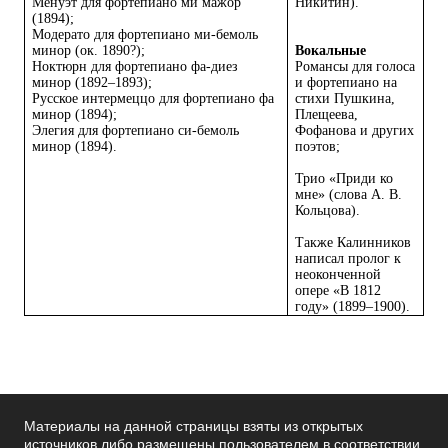
Менуэт для фортепиано ми мажор
Никитин).
(1894);
Модерато для фортепиано ми-бемоль
минор (ок. 1890?);
Вокальные
Ноктюрн для фортепиано фа-диез
Романсы для голоса
минор (1892–1893);
и фортепиано на
Русское интермеццо для фортепиано фа
стихи Пушкина,
минор (1894);
Плещеева,
Элегия для фортепиано си-бемоль
Фофанова и других
минор (1894).
поэтов;
Трио «Приди ко
мне» (слова А. В.
Кольцова).
Также Калинников
написал пролог к
неоконченной
опере «В 1812
году» (1899–1900).
Материалы на данной страницы взяты из открытых
источников либо размещены пользователем в соответствии