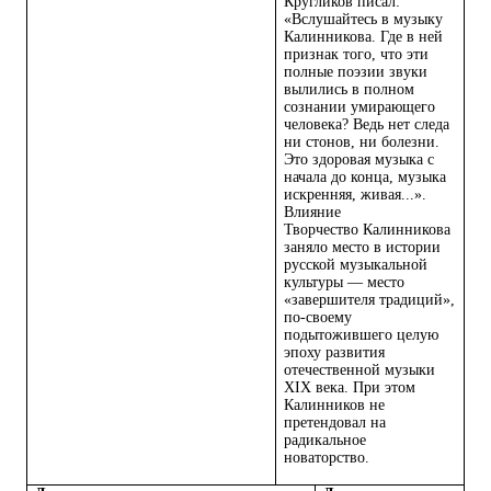
Кругликов писал:
«Вслушайтесь в музыку
Калинникова. Где в ней
признак того, что эти
полные поэзии звуки
вылились в полном
сознании умирающего
человека? Ведь нет следа
ни стонов, ни болезни.
Это здоровая музыка с
начала до конца, музыка
искренняя, живая...».
Влияние
Творчество Калинникова
заняло место в истории
русской музыкальной
культуры — место
«завершителя традиций»,
по-своему
подытожившего целую
эпоху развития
отечественной музыки
XIX века. При этом
Калинников не
претендовал на
радикальное
новаторство.