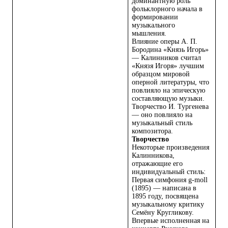
доминантную роль
фольклорного начала в
формировании
музыкального
мышления.
Влияние оперы А. П.
Бородина «Князь Игорь»
— Калинников считал
«Князя Игоря» лучшим
образцом мировой
оперной литературы, что
повлияло на эпическую
составляющую музыки.
Творчество И. Тургенева
— оно повлияло на
музыкальный стиль
композитора.
Творчество
Некоторые произведения
Калинникова,
отражающие его
индивидуальный стиль:
Первая симфония g-moll
(1895) — написана в
1895 году, посвящена
музыкальному критику
Семёну Кругликову.
Впервые исполненная на