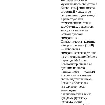
концерте Русского
музыкального общества в
Киеве, симфония имела
огромный успех и до
сегодняшнего дня входит
в репертуар как
отечественных, так и
зарубежных оркестров,
заслужив название
«самой русской
симфонии».
Симфоническая картина
«Кедр и пальма» (1898)
— небольшая
симфоническая картинка
на стихотворение Гейне в
переводе Майкова.
Композитор считал её
лучшим из всего
написанного — «самым
искренним и свежим
своим вдохновением».
Романс «Колокола» —
где аллегорически
воплощена
патриотическая тема:
чуждому русскому
человеку звону