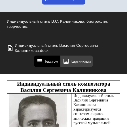
Индивидуальный стиль В.С. Калинникова; биография,
творчество.
Индивидуальный стиль Василия Сергеевича
Калинникова.docx
Текстом
Картинками
Индивидуальный стиль композитора
Василия Сергеевича Калинникова
Индивидуальный стиль
Василия Сергеевича
Калинникова
характеризуется
синтезом лирико-
эпических традиций
русской музыкальной