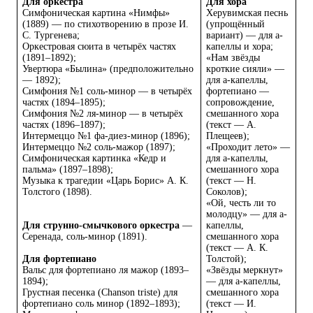
Для оркестра
Для хора
Симфоническая картина «Нимфы»
Херувимская песнь
(1889) — по стихотворению в прозе И.
(упрощённый
С. Тургенева;
вариант) — для а-
Оркестровая сюита в четырёх частях
капеллы и хора;
(1891–1892);
«Нам звёзды
Увертюра «Былина» (предположительно
кроткие сияли» —
— 1892);
для а-капеллы,
Симфония №1 соль-минор — в четырёх
фортепиано —
частях (1894–1895);
сопровождение,
Симфония №2 ля-минор — в четырёх
смешанного хора
частях (1896–1897);
(текст — А.
Интермеццо №1 фа-диез-минор (1896);
Плещеев);
Интермеццо №2 соль-мажор (1897);
«Проходит лето» —
Симфоническая картинка «Кедр и
для а-капеллы,
пальма» (1897–1898);
смешанного хора
Музыка к трагедии «Царь Борис» А. К.
(текст — Н.
Толстого (1898).
Соколов);
«Ой, честь ли то
молодцу» — для а-
Для струнно-смычкового оркестра
—
капеллы,
Серенада, соль-минор (1891).
смешанного хора
(текст — А. К.
Для фортепиано
Толстой);
Вальс для фортепиано ля мажор (1893–
«Звёзды меркнут»
1894);
— для а-капеллы,
Грустная песенка (Chanson triste) для
смешанного хора
фортепиано соль минор (1892–1893);
(текст — И.