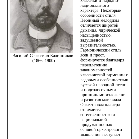
классики и народно-
национального
характера. Некоторые
особенности стиля:
Песенный мелодизм
отличается широтой
дыхания, лирической
насыщенностью,
задушевной
выразительностью.
Гармонический стиль
ясен и прост,
Василий Сергеевич Калинников
формируется благодаря
(1866–1900)
переплетению
закономерностей
классической гармонии с
ладовыми особенностями
русской народной песни
и подголосочными
принципами изложения
и развития материала.
Оркестровая палитра
отличается
естественностью и
рациональной
продуманностью:
основой оркестрового
мышления выступает