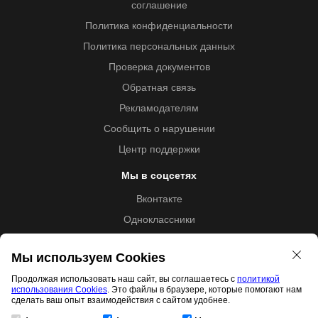
соглашение
Политика конфиденциальности
Политика персональных данных
Проверка документов
Обратная связь
Рекламодателям
Сообщить о нарушении
Центр поддержки
Мы в соцсетях
Вконтакте
Одноклассники
Youtube
Мы используем Cookies
Продолжая использовать наш сайт, вы соглашаетесь с
политикой
использования Cookies
. Это файлы в браузере, которые помогают нам
Образовательная лицензия №5257 от 09.09.2020 (Л035-
сделать ваш опыт взаимодействия с сайтом удобнее.
01253-67/00192487)