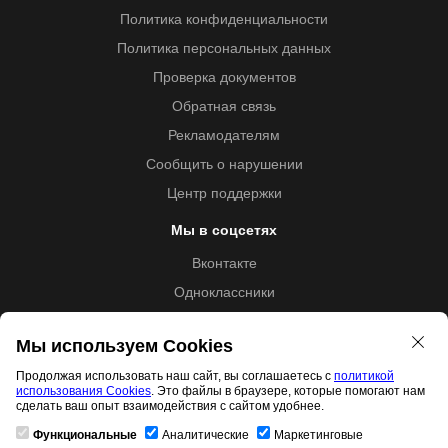
Политика конфиденциальности
Политика персональных данных
Проверка документов
Обратная связь
Рекламодателям
Сообщить о нарушении
Центр поддержки
Мы в соцсетях
Вконтакте
Одноклассники
Youtube
Мы используем Cookies
Продолжая использовать наш сайт, вы соглашаетесь с
политикой
использования Cookies
. Это файлы в браузере, которые помогают нам
Образовательная лицензия №5257 от 09.09.2020 (Л035-
сделать ваш опыт взаимодействия с сайтом удобнее.
01253-67/00192487)
Функциональные
Аналитические
Маркетинговые