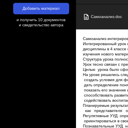
Добавить материал
Самоанализ.doc
и получить 10 документов
и свидетельство автора
Самоанализ интегриров
Интегрированный урок 
дисциплины в 4 классе 
изучения нового матер
Структура урока полнос
Урок тесно связан с п
Целью урока было сфор
На уроке решались сле
создать условия для ф
дать определение понят
показать его значение
способствовать развит
содействовать воспита
Планируемые результат
как представителя оп
Регулятивные УУД ­ опр
ориентироваться в свое
Познавательные УУД ­ н