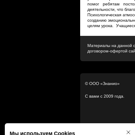
помог ребятам посто
деятельности, что благ
Психологическая атмос
созданию эмоционально
целям урока. Учащиеся 
Материалы на данной с
договором-офертой са
© ООО «Знанио»
С вами с 2009 года.
Мы используем Cookies