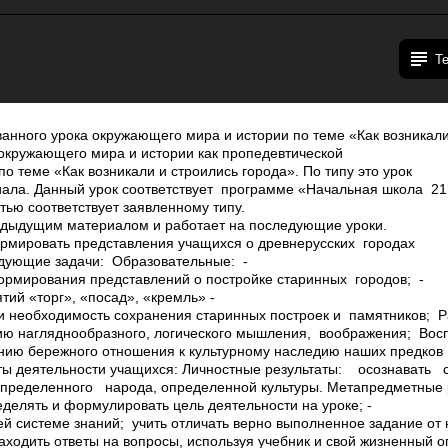
Т
анного урока окружающего мира и истории по теме «Как возникали
окружающего мира и истории как пропедевтической
по теме «Как возникали и строились города». По типу это урок
иала. Данный урок соответствует программе «Начальная школа 21
тью соответствует заявленному типу.
редыдущим материалом и работает на последующие уроки.
мировать представления учащихся о древнерусских городах
дующие задачи: Образовательные: ­
ормирования представлений о постройке старинных городов; ­
ий «торг», «посад», «кремль» ­
 и необходимость сохранения старинных построек и памятников; Р
ию наглядно­образного, логического мышления, воображения; Восп
нию бережного отношения к культурному наследию наших предков
ы деятельности учащихся: Личностные результаты: ­ осознавать
ределенного народа, определенной культуры. Метапредметные р
еделять и формулировать цель деятельности на уроке; ­
й системе знаний; ­ учить отличать верно выполненное задание от 
аходить ответы на вопросы, используя учебник и свой жизненный оп