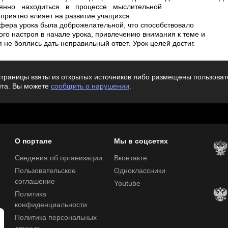
янно находиться в процессе мыслительной
оприятно влияет на развитие учащихся.
фера урока была доброжелательной, что способствовало
го настроя в начале урока, привлечению внимания к теме и
не боялись дать неправильный ответ. Урок целей достиг.
траницы взяты из открытых источников либо размещены пользовате
йта. Вы можете
сообщить о нарушении
.
О портале
Мы в соцсетях
Сведения об организации
Вконтакте
Пользовательское
Одноклассники
соглашение
Youtube
Политика
конфиденциальности
Политика персональных