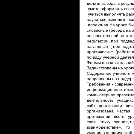
делать выводы в резуль
уметь оформлять свою м
учиться выполнять разл
научиться выделять осо
проектная На уроке б
словесные (беседа на 
познавательной деятел
рефлексии, при подвед
наглядные ( при подгот
практические (работа в
по виду учебной деяте
Формы познавательной 
Задействованы на урок
Содержание учебного м
направлены на поддерж
Требования к современ
информационных техно
компьютерная презент
деятельность учащих
счёт реализации лич
организована частая
протяжении всего ур
свою точку зрения, 
взаимодействие», то е
умения в практической