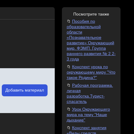
Посмотрите также
Пособия по
образовательной
области
«Познавательное
развитие» Окружающий
мир. ФЭМП. Группа
раннего развития № 2 2-
3 года
Конспект урока по
окружающему миру "Что
такое Родина?"
Рабочая программа.
Добавить материал
личная
разработка.Турист-
спасатель
Урок Окружающего
мира на тему "Наше
дыхание"
Конспект занятия
«Виды средств