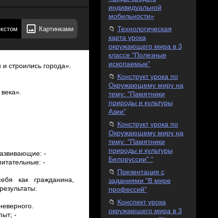
индивидуальной
мобильности»
екстом
Картинками
Технологическая
карта урока
окружающего мира в 3
классе "Полезные
ископаемые"
 и строились города».
Конструкт урока по
Окружающему миру на
 века».
тему: "Памятники
природы и культуры
Азии"
Конструкт урока по
Окружающему миру на
тему: "Памятники
природы и культуры
азвивающие: ­
Белоруссии" "
итательные: ­
Презентация с
 себя как гражданина,
заданиями "В мире
езультаты:
профессий"
Конспект урока
неверного.
окружающего мира в 3
ыт; ­