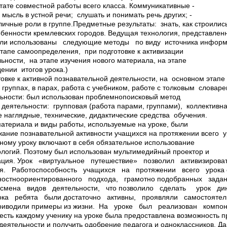
тате совместной работы всего класса. Коммуникативные ­
ысль в устной речи; ­ слушать и понимать речь других; ­
ичные роли в группе.Предметные результаты: ­ знать, как строились
бенности кремлевских городов. Ведущая технология, представленн
ыли использованы следующие методы ­по виду источника инфор
этапе самоопределения, при подготовке к активизации
ьности, на этапе изучения нового материала, на этапе
ении итогов урока.)
овке к активной познавательной деятельности, на основном этапе 
 группах, в парах, работа с учебником, работе с толковым словаре
льности: был использован проблемно­поисковый метод
деятельности: групповая (работа парами, группами), коллективн
е наглядные, технические, дидактические средства обучения.
атериала и виды работы, используемые на уроке, были
ание познавательной активности учащихся на протяжении всего у
ному уроку включают в себя обязательное использование
логий. Поэтому был использован мультимедийный проектор и
ация. Урок «виртуальное путешествие» позволил активизирова
ся. Работоспособность учащихся на протяжении всего урока
ностно­ориентированного подхода, грамотно подобранных зад
 смена видов деятельности, что позволило сделать урок д
ока ребята были достаточно активны, проявляли самостоятел
приводили примеры из жизни. На уроке был реализован комп
сть каждому ученику на уроке была предоставлена возможность пр
 деятельности и получить одобрение педагога и одноклассников.