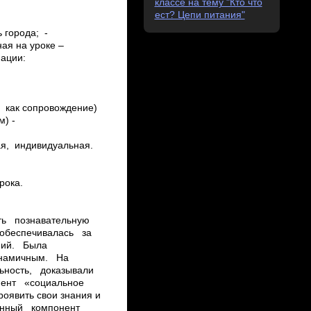
классе на тему "Кто что
ест? Цепи питания"
 города; ­
ая на уроке –
мации:
­ как сопровождение)
м) ­
ая, индивидуальная.
рока.
ть познавательную
 обеспечивалась за
аний. Была
инамичным. На
ьность, доказывали
онент «социальное
оявить свои знания и
 Данный компонент