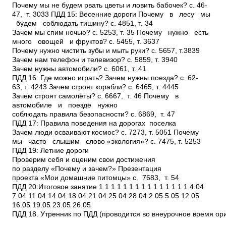
Почему мы не будем рвать цветы и ловить бабочек? с. 46­
47, т. 30­33 ПДД 15: Весенние дороги Почему в лесу мы
будем соблюдать тишину? с. 48­51, т. 34
Зачем мы спим ночью? с. 52­53, т. 35 Почему нужно есть
много овощей и фруктов? с. 54­55, т. 36­37
Почему нужно чистить зубы и мыть руки? с. 56­57, т.38­39
Зачем нам телефон и телевизор? с. 58­59, т. 39­40
Зачем нужны автомобили? с. 60­61, т. 41
ПДД 16: Где можно играть? Зачем нужны поезда? с. 62­
63, т. 42­43 Зачем строят корабли? с. 64­65, т. 44­45
Зачем строят самолёты? с. 66­67, т. 46 Почему в
автомобиле и поезде нужно
соблюдать правила безопасности? с. 68­69, т. 47
ПДД 17: Правила поведения на дорогах поселка
Зачем люди осваивают космос? с. 72­73, т. 50­51 Почему
мы часто слышим слово «экология»? с. 74­75, т. 52­53
ПДД 19: Летние дороги
Проверим себя и оценим свои достижения
по разделу «Почему и зачем?» Презентация
проекта «Мои домашние питомцы» с. 76­83, т. 54
ПДД 20:Итоговое занятие 1 1 1 1 1 1 1 1 1 1 1 1 1 1 1 4.04
7.04 11.04 14.04 18.04 21.04 25.04 28.04 2.05 5.05 12.05
16.05 19.05 23.05 26.05
ПДД 18. Утренник по ПДД (проводится во внеурочное время ор