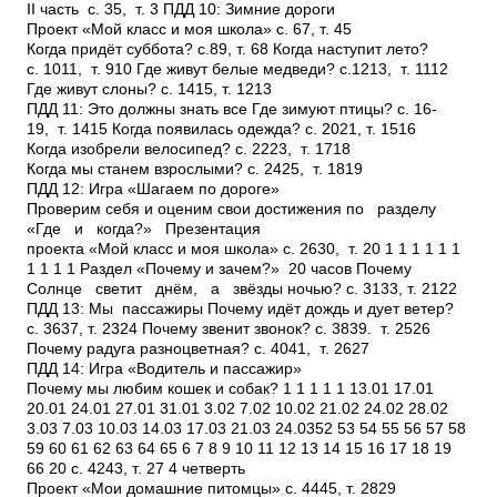
II часть с. 3­5, т. 3 ПДД 10: Зимние дороги
Проект «Мой класс и моя школа» с. 6­7, т. 4­5
Когда придёт суббота? с.8­9, т. 6­8 Когда наступит лето?
с. 10­11, т. 9­10 Где живут белые медведи? с.12­13, т. 11­12
Где живут слоны? с. 14­15, т. 12­13
ПДД 11: Это должны знать все Где зимуют птицы? с. 16­
19, т. 14­15 Когда появилась одежда? с. 20­21, т. 15­16
Когда изобрели велосипед? с. 22­23, т. 17­18
Когда мы станем взрослыми? с. 24­25, т. 18­19
ПДД 12: Игра «Шагаем по дороге»
Проверим себя и оценим свои достижения по разделу
«Где и когда?» Презентация
проекта «Мой класс и моя школа» с. 26­30, т. 20 1 1 1 1 1 1
1 1 1 1 Раздел «Почему и зачем?» ­ 20 часов Почему
Солнце светит днём, а звёзды ночью? с. 31­33, т. 21­22
ПДД 13: Мы ­ пассажиры Почему идёт дождь и дует ветер?
с. 36­37, т. 23­24 Почему звенит звонок? с. 38­39. т. 25­26
Почему радуга разноцветная? с. 40­41, т. 26­27
ПДД 14: Игра «Водитель и пассажир»
Почему мы любим кошек и собак? 1 1 1 1 1 13.01 17.01
20.01 24.01 27.01 31.01 3.02 7.02 10.02 21.02 24.02 28.02
3.03 7.03 10.03 14.03 17.03 21.03 24.0352 53 54 55 56 57 58
59 60 61 62 63 64 65 6 7 8 9 10 11 12 13 14 15 16 17 18 19
66 20 с. 42­43, т. 27 4 четверть
Проект «Мои домашние питомцы» с. 44­45, т. 28­29