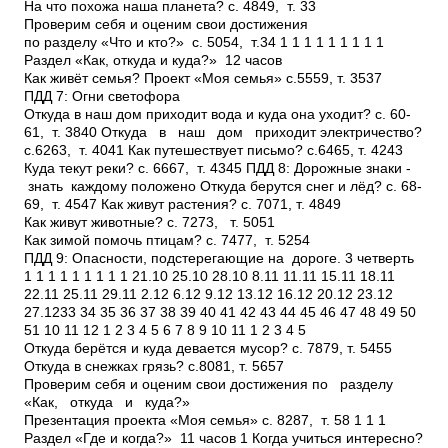
На что похожа наша планета? с. 48­49, т. 33
Проверим себя и оценим свои достижения
по разделу «Что и кто?» с. 50­54, т.34 1 1 1 1 1 1 1 1 1
Раздел «Как, откуда и куда?» ­ 12 часов
Как живёт семья? Проект «Моя семья» с.55­59, т. 35­37
ПДД 7: Огни светофора
Откуда в наш дом приходит вода и куда она уходит? с. 60­
61, т. 38­40 Откуда в наш дом приходит электричество?
с.62­63, т. 40­41 Как путешествует письмо? с.64­65, т. 42­43
Куда текут реки? с. 66­67, т. 43­45 ПДД 8: Дорожные знаки ­
знать каждому положено Откуда берутся снег и лёд? с. 68­
69, т. 45­47 Как живут растения? с. 70­71, т. 48­49
Как живут животные? с. 72­73, т. 50­51
Как зимой помочь птицам? с. 74­77, т. 52­54
ПДД 9: Опасности, подстерегающие на дороге. 3 четверть
1 1 1 1 1 1 1 1 1 21.10 25.10 28.10 8.11 11.11 15.11 18.11
22.11 25.11 29.11 2.12 6.12 9.12 13.12 16.12 20.12 23.12
27.1233 34 35 36 37 38 39 40 41 42 43 44 45 46 47 48 49 50
51 10 11 12 1 2 3 4 5 6 7 8 9 10 11 1 2 3 4 5
Откуда берётся и куда девается мусор? с. 78­79, т. 54­55
Откуда в снежках грязь? с.80­81, т. 56­57
Проверим себя и оценим свои достижения по разделу
«Как, откуда и куда?»
Презентация проекта «Моя семья» с. 82­87, т. 58 1 1 1
Раздел «Где и когда?» ­ 11 часов 1 Когда учиться интересно?