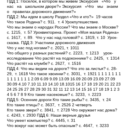
ПДД 1: Поселок, в котором мы живем Экскурсия «Что у
нас на школьном дворе?» Экскурсия «Что мы знаем
о правилах дорожного движения?»
ПДД 2: Мы идем в школу Раздел «Что и кто?» ­ 19 часов
Что такое Родина? с. 9­11. т. 4 Урок­путешествие.
Что мы знаем о народах России? Что мы знаем о Москве?
с. 12­15, т. 5­7 Урок­викторина. Проект «Моя малая Родина»
с. 16­17, т. 8­9. Что у нас над головой? с. 18­19, т. 10 Урок­
сказка. ПДД 3: Участники дорожного движения
Что у нас под ногами? с. 20­21, т. 10­11
Что общего у разных растений? с. 22­23, т. 12­13 урок­
исследование Что растёт на подоконнике? с. 24­25, т. 13­14
Что растёт на клумбе? с. 26­27, т. 15­16
ПДД 4: Что мы видим на дороге? Что это за листья? с. 28­
29, т. 16­18 Что такое хвоинки? с. 30­31, т. 19­21 1 1 1 1 1 1 1
1 1 1 1 1 1 1 2.09 6.09 9.09 13.09 16.09 20.09 23.09 27.09
30.09 4.10 7.10 11.10 14.10 18.1015 16 17 18 19 20 21 22 23
24 25 26 27 28 29 30 31 32 11 12 13 14 15 16 17 18 19 1 2 3
4 5 6 7 8 9 Кто такие насекомые? с. 32­33, т. 22­23
ПДД 5: Осенние дороги Кто такие рыбы? с. 34­35, т. 24
Кто такие птицы? с. 36­37, т. 25­26 2 четверть
Кто такие звери? с. 38­41, т. 27­28 Что окружает нас дома?
с. 42­43, т. 29­30 ПДД 6: Наши верные друзья
Что умеет компьютер? с. 44­45, т. 31
Что вокруг нас может быть опасным? с. 46­47, т. 32­33