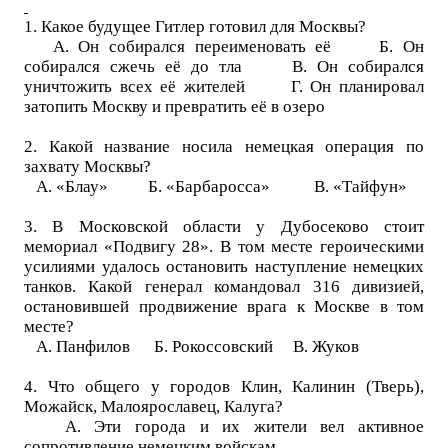
1. Какое будущее Гитлер готовил для Москвы?
А. Он собирался переименовать её Б. Он
собирался сжечь её до тла В. Он собирался
уничтожить всех её жителей Г. Он планировал
затопить Москву и превратить её в озеро
2. Какой название носила немецкая операция по
захвату Москвы?
А. «Блау» Б. «Барбаросса» В. «Тайфун»
3. В Московской области у Дубосеково стоит
мемориал «Подвигу 28». В том месте героическими
усилиями удалось остановить наступление немецких
танков. Какой генерал командовал 316 дивизией,
остановившей продвижение врага к Москве в том
месте?
А. Панфилов Б. Рокоссовский В. Жуков
4. Что общего у городов Клин, Калинин (Тверь),
Можайск, Малоярославец, Калуга?
А. Эти города и их жители вел активное
сопротивление немецким войскам