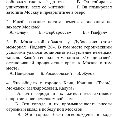
собирался сжечь её до тла В. Он собирался
уничтожить всех её жителей Г. Он планировал
затопить Москву и превратить её в озеро
2. Какой название носила немецкая операция по
захвату Москвы?
А. «Блау» Б. «Барбаросса» В. «Тайфун»
3. В Московской области у Дубосеково стоит
мемориал «Подвигу 28». В том месте героическими
усилиями удалось остановить наступление немецких
танков. Какой генерал командовал 316 дивизией,
остановившей продвижение врага к Москве в том
месте?
А. Панфилов Б. Рокоссовский В. Жуков
4. Что общего у городов Клин, Калинин (Тверь),
Можайск, Малоярославец, Калуга?
А. Эти города и их жители вел активное
сопротивление немецким войскам
Б. Эти города и их промышленность внесли
огромный вклад в победу под Москвой
В. Эти города были освобождены в ходе