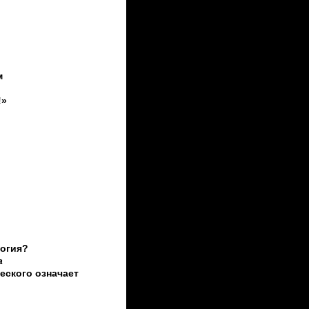
м
!»
логия?
а
еского означает