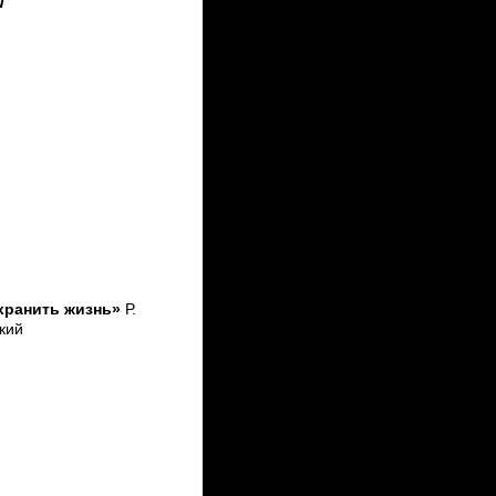
и
Ф
хранить жизнь»
Р.
кий