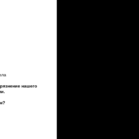
ела
грязнение нашего
и.
ем?