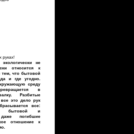
 руках!
 экологически не
ски относится к
 тем, что бытовой
да и где угодно.
кружающую среду
евращается в
валку. Разбитые
 все это дело рук
брасывается все:
ки, бытовой и
 даже погибшие
кое отношение к
мо.