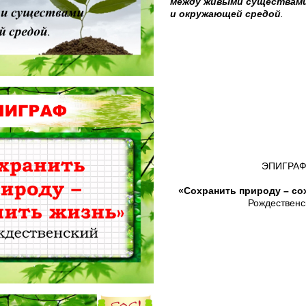
между живыми существам
и окружающей средой
.
ЭПИГРА
«Сохранить природу – со
Рождественс