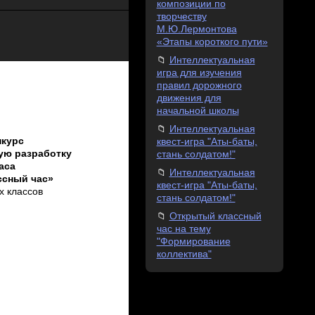
композиции по
творчеству
М.Ю.Лермонтова
«Этапы короткого пути»
Интеллектуальная
игра для изучения
правил дорожного
движения для
начальной школы
Интеллектуальная
нкурс
квест-игра "Аты-баты,
ую разработку
стань солдатом!"
аса
Интеллектуальная
ссный час»
квест-игра "Аты-баты,
х классов
стань солдатом!"
Открытый классный
час на тему
"Формирование
коллектива"