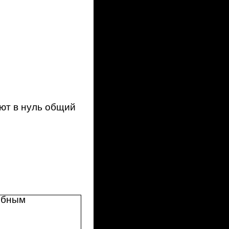
ают в нуль общий
обным