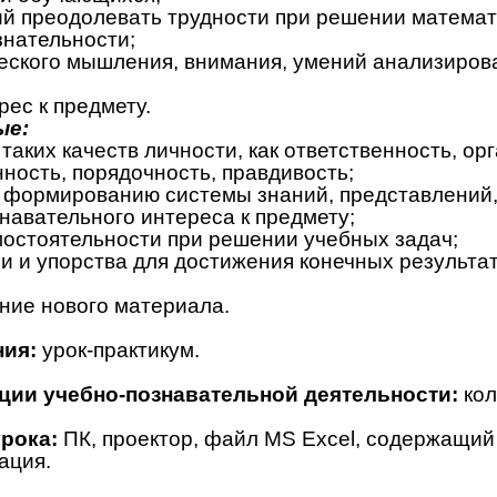
й преодолевать трудности при решении математ
знательности;
еского мышления, внимания, умений анализирова
рес к предмету.
ые:
аких качеств личности, как ответственность, ор
ность, порядочность, правдивость;
 формированию системы знаний, представлений,
навательного интереса к предмету;
остоятельности при решении учебных задач;
и и упорства для достижения конечных результат
ние нового материала.
ния:
урок-практикум.
ции учебно-познавательной деятельности:
кол
рока:
ПК, проектор, файл
MS
Excel
, содержащий
ация.