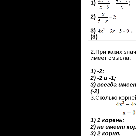
1)
;
2)
3)
.
(3)
2.При каких зн
имеет смысла:
1) -2;
2) -2 и -1;
3) всегда имее
(-2)
3.Сколько корне
1) 1 корень;
2) не имеет ко
3) 2 корня.