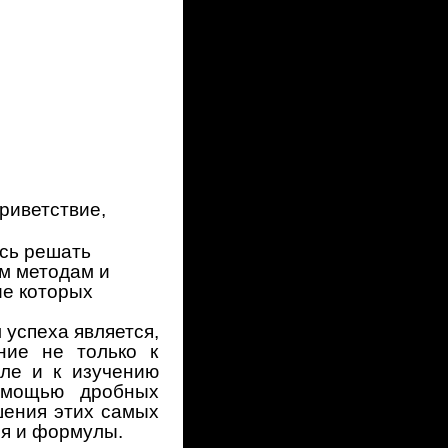
риветствие,
ись решать
ым методам и
е которых
 успеха
является,
ние не только к
сле и к изучению
омощью дробных
шения этих самых
я и формулы.