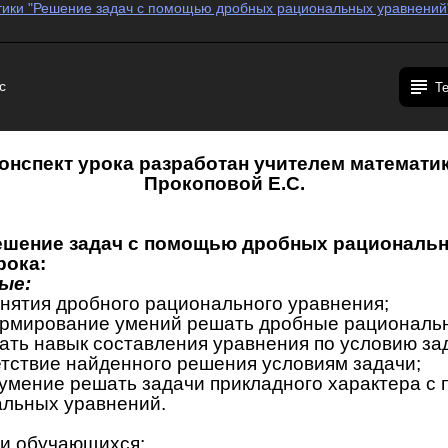
тики "Решение задач с помощью дробных рациональных уравнений" 
c
Т
онспект урока разработан учителем математи
Прокоповой Е.С.
ешение задач с помощью дробных рациональ
рока:
ые:
нятия дробного рационального уравнения;
рмирование умений решать дробные рациональн
ть навык составления уравнения по условию зад
етствие найденного решения условиям задачи;
умение решать задачи прикладного характера с
льных уравнений.
ти обучающихся;