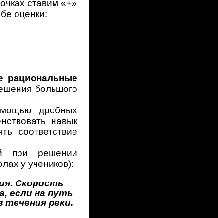
ках ставим «+»
ебе оценки:
е рациональные
решения большого
омощью дробных
нствовать навык
ть соответствие
ий при решении
лах у учеников):
ия. Скорость
, если на путь
 течения реки.