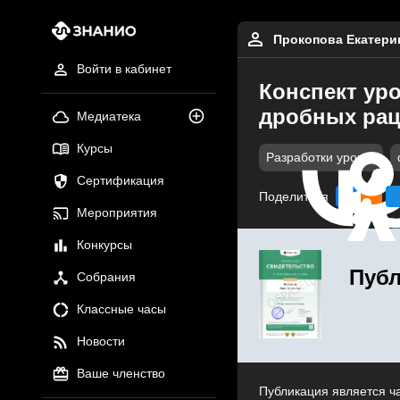
Прокопова Екатери
Войти в кабинет
Конспект ур
дробных рац
Медиатека
Курсы
Разработки уроков
Сертификация
Поделиться
Мероприятия
Конкурсы
Публ
Собрания
Классные часы
Новости
Ваше членство
Публикация является ч