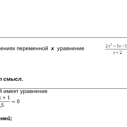
ачениях переменной
х
уравнение
т смысл.
й имеет уравнение
рней;