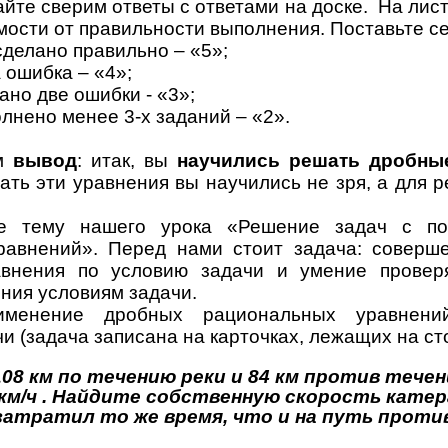
м ответы с ответами на доске. На листоч
имости от правильности выполнения. Поставьте с
 правильно – «5»;
ка – «4»;
 ошибки - «3»;
нее 3-х заданий – «2».
ем
вывод
: итак, вы
научились решать дробны
ать эти уравнения вы научились не зря, а для 
е тему нашего урока «Решение задач с п
равнений».
Перед нами стоит задача: соверше
авнения по условию задачи и умение проверя
ния условиям задачи.
именение дробных рациональных уравнен
 (задача записана на карточках, лежащих на сто
08 км по течению реки и 84 км против течен
 км/ч . Найдите собственную скорость катера
затратил то же время, что и на путь против