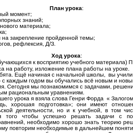
План урока
:
ый момент;
опорных знаний;
нового материала;
ка;
 на закрепление пройденной темы;
гов, рефлексия, Д/З.
Ход урока
:
бучающихся к восприятию учебного материала) П
а на работу, изложение плана работы на уроке.
ебята. Ещё начиная с начальной школы, вы учил
о с каждым годом вы обучались всё новым и нов
я. Сегодня мы познакомимся с
задачами, решени
ным рациональным уравнениям.
его урока я взяла слова
Генри Форда
«
Залогом
дь, хорошая подготовка»; они имеют отноше
ской деятельности, но и к учебной, в том чи
ля того чтобы успешно решать задачи с п
авнений, необходимо хорошо знать теорию ре
му повторим необходимые в дальнейшем поняти