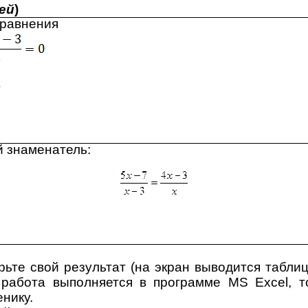
ей
)
 уравнения
;
й знаменатель:
ьте свой результат (на экран выводится табли
и работа выполняется в программе
MS
Excel
, 
енику.