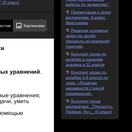
(8 класс)
работы по четвертям".
Перзентация к уроку
математики, 6 класс.
Диаграммы
екстом
Картинками
Решение основных
задач на дроби,
проценты из реальной
практики
ки
Конспект урока по
алгебре и началам
анализа в 11 классе
ных уравнений
.
Конспект урока по
алгебре в 8 классе по
теме: «Решение
неравенств с одной
переменной»
ые уравнения;
ачи, уметь
Конспект урока
математики _Плоскость.
Прямая. Луч._ (5 класс)
 помощью