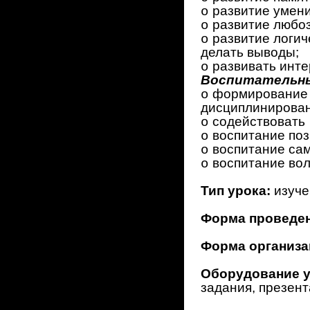
развитие умени
o
развитие любо
o
развитие логич
o
делать выводы;
развивать инте
o
Воспитательн
формирование т
o
дисциплинирован
содействовать
o
воспитание поз
o
воспитание сам
o
воспитание вол
o
Тип урока:
изуче
Форма проведе
Форма организа
Оборудование у
задания, презент