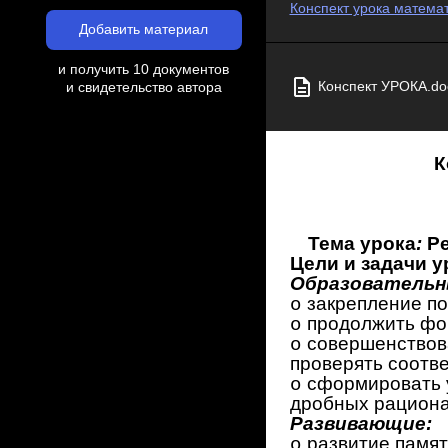
Конспект урока матема
Добавить материал
и получить 10 документов
Конспект УРОКА.do
и свидетельство автора
К
Тема урока
:
Р
Цели и задачи
у
Образовательн
закрепление по
o
продолжить фо
o
совершенствова
o
проверять соотв
сформировать 
o
дробных рациона
Развивающие:
развитие памя
o