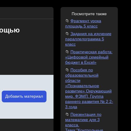
Посмотрите также
Фрагмент урока
площадь 5 класс
омощью
Задания на изучение
параллелограмма 5
класс
Практическая работа:
«Цифровой семейный
бюджет в Excel»
Пособия по
образовательной
области
«Познавательное
развитие» Окружающий
Добавить материал
мир. ФЭМП. Группа
раннего развития № 2 2-
3 года
Презентация по
математике для 3
класса.
Тема:"Контрольные