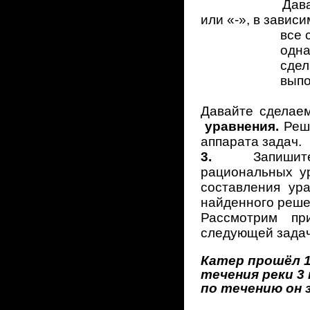
Давайте свери
или «-», в завис
все сделано
одна ошиб
сделано две
выполнено ме
Давайте сдела
уравнения.
Реш
аппарата задач.
3.
Запишит
рациональных у
составления ур
найденного реше
Рассмотрим пр
следующей задачи
Катер прошёл 1
течения реки 3
по течению он 