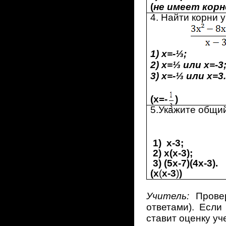
(
не имеет корн
4. Найти корни
1) х=-⅓;
2) х=⅓ или х=-3
3) х=-⅓ или х=3.
(
x
=-
)
5.Укажите общи
1) х-3;
2) х(х-3);
3) (5х-7)(4х-3).
(х
(
х-3
)
)
Учитель:
Провер
ответами). Есл
ставит оценку уч