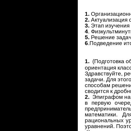
1.
Организационн
2.
Актуализация 
3.
Этап изучения 
4
. Физкультминут
5.
Решение задач
6
.Подведение ито
1.
(Подготовка о
ориентация класс
Здравствуйте, р
задачи. Для этог
способам решени
сводится к дроб
2.
Эпиграфом наш
в первую очере
предприниматель
математики. Д
рациональных ур
уравнений.
Поэто