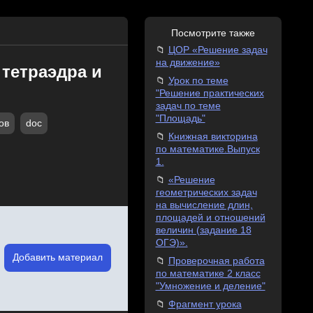
Посмотрите также
ЦОР «Решение задач
на движение»
 тетраэдра и
Урок по теме
"Решение практических
задач по теме
"Площадь"
ов
doc
Книжная викторина
по математике.Выпуск
1.
«Решение
геометрических задач
на вычисление длин,
площадей и отношений
величин (задание 18
ОГЭ)».
Добавить материал
Проверочная работа
по математике 2 класс
"Умножение и деление"
Фрагмент урока