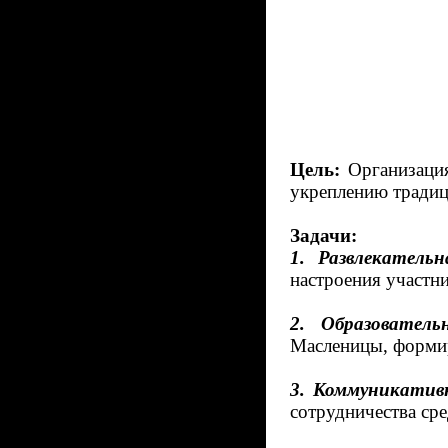
педа
Цель:
Организация
укреплению традиц
Задачи:
1. Развлекательн
настроения участни
2.
Образователь
Масленицы, формир
3. Коммуникатив
сотрудничества сре