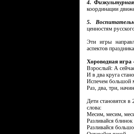
4. Физкультурная
координации движе
5. Воспитательн
ценностям русского
Эти игры направл
аспектов праздника
Хороводная игра
Взрослый: А сейчас
И в два круга стано
Испечем большой 
Раз, два, три, нач
Дети становятся в 
слова:
Месим, месим, мес
Разливайся блинок 
Разливайся большо
Оставайся такой