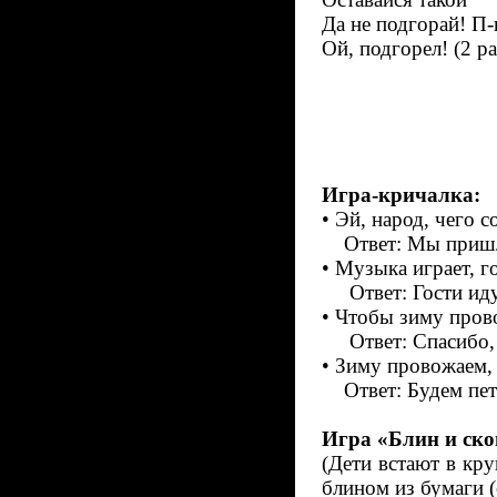
Да не подгорай! П
Ой, подгорел! (2 ра
Игра-кричалка:
• Эй, народ, чего с
Ответ: Мы пришли
• Музыка играет, г
Ответ: Гости идут
• Чтобы зиму прово
Ответ: Спасибо, зи
• Зиму провожаем,
Ответ: Будем петь
Игра «Блин и ско
(Дети встают в кр
блином из бумаги (