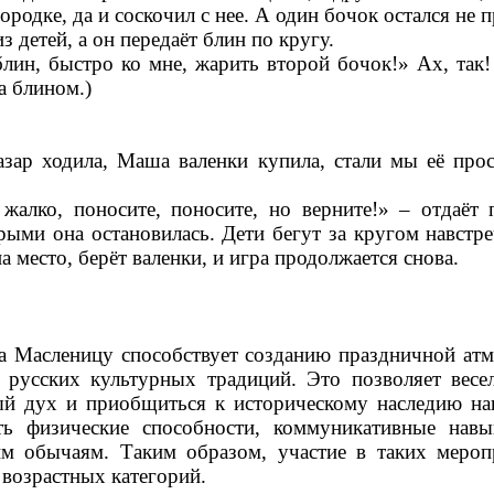
ородке, да и соскочил с нее. А один бочок остался не
з детей, а он передаёт блин по кругу.
лин, быстро ко мне, жарить второй бочок!» Ах, так!
а блином.)
зар ходила, Маша валенки купила, стали мы её про
жалко, поносите, поносите, но верните!» – отдаёт
рыми она остановилась. Дети бегут за кругом навстре
 место, берёт валенки, и игра продолжается снова.
а Масленицу способствует созданию праздничной ат
 русских культурных традиций. Это позволяет весе
ый дух и приобщиться к историческому наследию на
ть физические способности, коммуникативные нав
им обычаям. Таким образом, участие в таких мероп
 возрастных категорий.