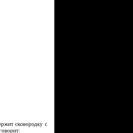
ержит сковородку с
говорит: