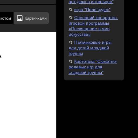
арт-деко в интерьере"
игра "Поле чудес"
Сценарий концертно-
екстом
Картинками
игровой программы
«Посвящение в мир
искусства»
Пальчиковые игры
для детей младшей
группы
А
Картотека "Сюжетно-
ролевых игр для
сладшей группы"