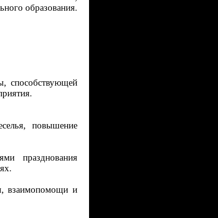
азования.
ы, способствующей
приятия.
селья, повышение
ями празднования
ях.
я, взаимопомощи и