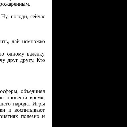
 прожаренным.
 Ну, погоди, сейчас
сить, дай немножко
 по одному валенку
чу друг другу. Кто
мосферы, объединяя
ло провести время,
шего народа. Игры
ыки и воспитывают
риятиях полезно и