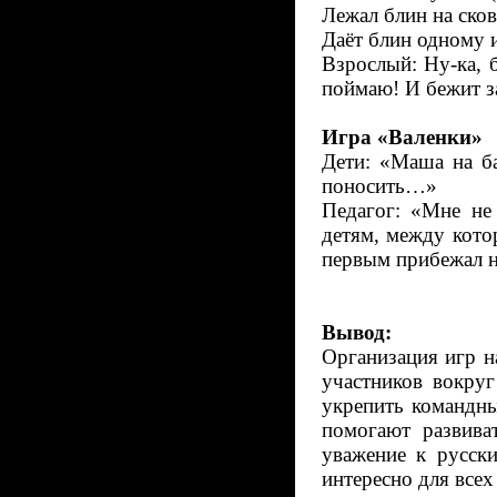
Лежал блин на сков
Даёт блин одному и
Взрослый: Ну-ка, б
поймаю! И бежит з
Игра «Валенки»
Дети: «Маша на ба
поносить…»
Педагог: «Мне не 
детям, между кото
первым прибежал на
Вывод:
Организация игр н
участников вокруг
укрепить командн
помогают развива
уважение к русск
интересно для всех