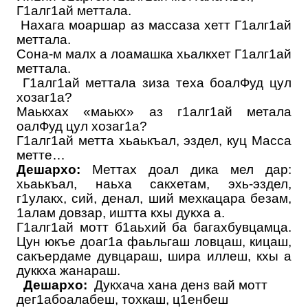
Г1алг1ай меттала.
Нахага моаршар аз массаза хетт Г1алг1ай
меттала.
Сона-м малх а лоамашка хьалкхет Г1алг1ай
меттала.
Г1алг1ай меттала зиза теха боалФуд цул
хозаг1а?
Маькхах «маькх» аз г1алг1ай метала
оалФуд цул хозаг1а?
Г1алг1ай метта хьаькъал, эздел, куц Масса
метте…
Дешархо:
Меттах доал дика мел дар:
хьаькъал, наьха сакхетам, эхь-эздел,
г1улакх, сий, денал, ший мехкацара безам,
1алам довзар, иштта кхы дукха а.
Г1алг1ай мотт б1аьхий ба багахбувцамца.
Цун юкъе доаг1а фаьльгаш ловцаш, кицаш,
сакъердаме дувцараш, шира иллеш, кхы а
дуккха жанараш.
Дешархо:
Дукхача хана денз вай мотт
дег1абоалабеш, тохкаш, ц1енбеш