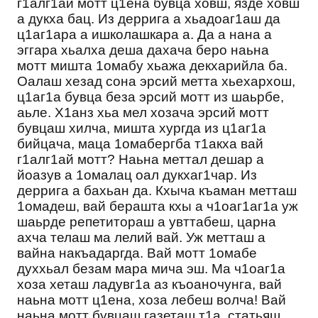
г1алг1ай мотт ц1ена бувца ховш, язде ховш
а дукха бац. Из деррига а хьадоаг1аш да
ц1аг1ара а ишколашкара а. Да а нана а
эггара хьалха деша дахача беро наьна
мотт мишта 1омабу хьажа декхарийла ба.
Оалаш хезад сона эрсий метта хьехархош,
ц1аг1а бувца беза эрсий мотт из шаьрбе,
аьле. Х1анз хьа мел хозача эрсий мотт
бувцаш хилча, мишта хургда из ц1аг1а
бийцача, маца 1омабергба т1акха вай
г1алг1ай мотт? Наьна меттал дешар а
йоазув а 1омалац оал дукхаг1чар. Из
деррига а бахьан да. Кхыча къаман метташ
1омадеш, вай берашта кхы а ч1оаг1аг1а уж
шаьрде репетитораш а увттабеш, царна
ахча телаш ма лелий вай. Уж метташ а
вайна накъадаргда. Вай мотт 1омабе
духхьал безам мара мича эш. Ма ч1оаг1а
хоза хеташ ладувг1а аз къоаночунга, вай
наьна мотт ц1ена, хоза лебеш волча! Вай
наьна мотт бувцаш газеташ т1а статьяш