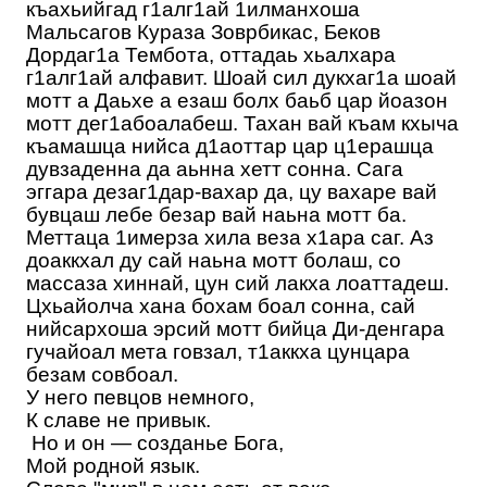
къахьийгад г1алг1ай 1илманхоша
Мальсагов Кураза Зоврбикас, Беков
Дордаг1а Тембота, оттадаь хьалхара
г1алг1ай алфавит. Шоай сил дукхаг1а шоай
мотт а Даьхе а езаш болх баьб цар йоазон
мотт дег1абоалабеш. Тахан вай къам кхыча
къамашца нийса д1аоттар цар ц1ерашца
дувзаденна да аьнна хетт сонна. Сага
эггара дезаг1дар-вахар да, цу вахаре вай
бувцаш лебе безар вай наьна мотт ба.
Меттаца 1имерза хила веза х1ара саг. Аз
доаккхал ду сай наьна мотт болаш, со
массаза хиннай, цун сий лакха лоаттадеш.
Цхьайолча хана бохам боал сонна, сай
нийсархоша эрсий мотт бийца Ди-денгара
гучайоал мета говзал, т1аккха цунцара
безам совбоал.
У него певцов немного,
К славе не привык.
Но и он — созданье Бога,
Мой родной язык.