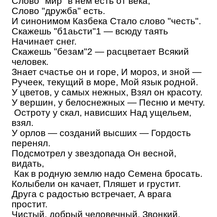
Слово "мир" в нем есть от века,
Слово "дружба" есть.
И синонимом Казбека Стало слово "честь".
Скажешь "б1аьсти"1 — всюду таять
Начинает снег.
Скажешь "безам"2 — расцветает Всякий
человек.
Знает счастье он и горе, И мороз, и зной —
Ручеек, текущий в море, Мой язык родной.
У цветов, у самых нежных, Взял он красоту.
У вершин, у белоснежных — Песню и мечту.
Остроту у скал, нависших Над ущельем,
взял.
У орлов — созданий высших — Гордость
перенял.
Подсмотрел у звездопада Он весной,
видать,
Как в родную землю надо Семена бросать.
Колыбели он качает, Пляшет и грустит.
Друга с радостью встречает, А врага
простит.
Чистый, добрый человечный, Звонкий,