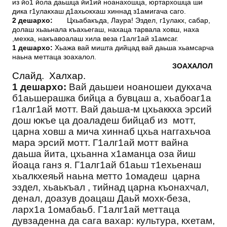
из йо1 йола даьшца йи1ий ноанахошца, юртархошца ши
дика г1улакхаш д1ахьокхаш хиннад з1амигача саго.
2 дешархо:
Цхьабакъда, Лаура! Эздел, г1улакх, сабар,
долаш хьаьнала къахьегаш, нахаца тарвала ховш, наха
,мехка, накъавоалаш хила веза г1алг1ай з1амсаг.
1 дешархо:
Хьажа вай мишта дийцад вай даьша хьамсарча
наьна меттаца зоахалол.
ЗОАХАЛОЛ
Слайд. Халхар.
1 дешархо:
Вай даьшеи ноаношеи дукхача
б1аьшерашка бийца а бувцаш а, хьабоаг1а
г1алг1ай мотт. Вай даьша-м цхьаккха эрсий
дош юкъе ца доаладеш бийцаб из мотт,
царна ховш а мича хиннаб цхьа наггахьчоа
мара эрсий мотт. Г1алг1ай мотт вайна
даьша йита, цхьанна х1аманца оза йиш
йоаца ганз я. Г1алг1ай б1аьш т1ехьенаш
хьалкхеяьй наьна метто 1омадеш царна
эздел, хьаькъал , тийнад царна къонахчал,
денал, доазув доацаш Даьй мохк-беза,
ларх1а 1омабаьб. Г1алг1ай меттаца
дувзаденна да сага вахар: культура, кхетам,