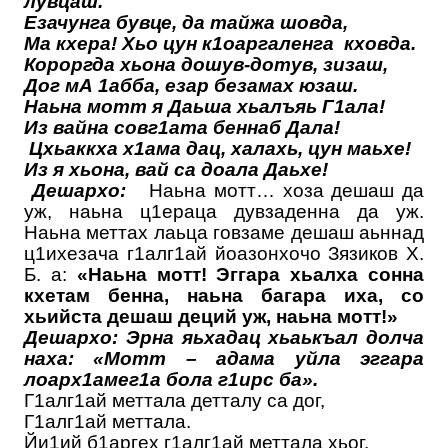
лувцаш.
Езачунга бувце, да тайжа шовда,
Ма кхера! Хьо цун к1оаргаленга кховда.
Короргда хьона дошув-дотув, зизаш,
Дог мА 1абба, езар безамах юзаш.
Наьна мотт я Даьша хьалъяь Г1ала!
Из вайна совг1ата беннаб Дала!
Цхьаккха х1ама дац, халахь, цун маьхе!
Из я хьона, вай са доала Даьхе!
Дешархо:
Наьна мотт… хоза дешаш да
уж, наьна ц1ераца дувзаденна да уж.
Наьна меттах лаьца говзаме дешаш аьннад
ц1ихезача г1алг1ай йоазонхочо Зязиков Х.
Б. а:
«Наьна мотт! Эггара хьалха сонна
кхетам бенна, наьна багара иха, со
хьийста дешаш деций уж, наьна мотт!»
Дешархо: Эрна яьхадац хьаькъал долча
наха: «Мотт – адама уйла эггара
лоарх1амег1а бола г1ирс ба».
Г1алг1ай меттала детталу са дог,
Г1алг1ай меттала.
Йи1ий б1аргех г1алг1ай меттала хьог,