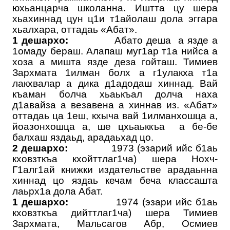
юхьанцарча школанна. Иштта цу шера
хьахиннад цун ц1и т1айолаш дола эггара
хьалхара, оттадаь «Абат».
1 дешархо:
Абато деша а язде а
1омаду бераш. Алапаш муг1ар т1а нийса а
хоза а мишта язде деза гойташ. Тимиев
Зархмата 1илман болх а г1улакха т1а
лакхвалар а дика д1адодаш хиннад. Вай
къаман болча хьаькъал долча наха
д1авайза а везавена а хиннав из. «Абат»
оттадаь ца 1еш, кхыча вай 1илманхошца а,
йоазонхошца а, ше цхьаьккъа а бе-бе
балхаш яздаьд, арадаьхад цо.
2 дешархо:
1973 (эзарий ийс б1аь
кховзткъа кхойттлаг1ча) шера Нохч-
Г1алг1ай книжки издательстве арадаьнна
хиннад цо яздаь кечам беча классашта
лаьрх1а дола Абат.
1 дешархо:
1974 (эзари ийс б1аь
кховзткъа дийттлаг1ча) шера Тимиев
Зархмата, Мальсагов Абр, Осмиев