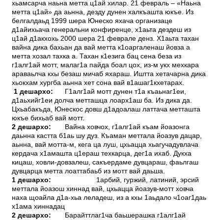
хьамсарча наьна метта ц1ай хилар. 21 февраль – «Наьна
метта ц1ай» да аьнна, дезду дунен халкъашта юкъе. Из
белгалдаьд 1999 шера Юнеско яхача организаце
д1айихьача генеральни конфиренце, х1аьта дездеш из
ц1ай д1акхохь 2000 шера 21 феврале денз. Х1аьта тахан
вайна дика бахьан да вай метта к1оаргаленаш йовза а
метта хозал тахка а. Тахан к1езига бац сена беза из
г1алг1ай мотт, малаг1а пайда боал цох, из-м укх мехкара
араваьлча кхы безаш мичаб яхараш. Иштта хетачарна дика
хьокхам хургба аьнна хет сона вай в1ашаг1кхетарах.
1 дешархо:
Г1алг1ай мотт дунен т1а къаьнаг1еи,
д1аьхийг1еи долча метташца лоарх1аш ба. Из дика да.
Цхьабакъда, Юнескос довш д1адоалаш латтача метташта
юкъе бихьаб вай мотт.
2 дешархо:
Вайна ховчох, г1алг1ай къам йоазонга
даьнна кастта б1аь шу дуз. Къаман меттала йоазув дацар,
аьнна, вай мотта-м, кега ца луш, цхьацца хьагучадувлача
кердача х1амашта ц1ераш техкарца, дег1а ихаб. Дукха
кицаш, ховли-довзалеш, сакъердаме дувцараш, фаьлгаш
дувцарца метта лоаттабаьб из мотт вай даьша.
1 дешархо:
1арбий, гуржий, латиний, эрсий
меттала йоазош хиннад вай, цхьацца йоазув-мотт ховча
наха щоайла д1а-хьа леладеш, из а кхы 1аьдало ч1оаг1даь
х1ама хиннадац
2 дешархо:
Барайттлаг1ча баьшерашка г1алг1ай