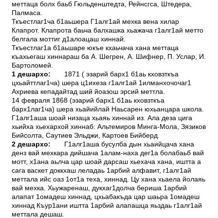
меттаца болх баьб Гюльденштедта, Рейнсгса, Штедера,
Палмаса.
Ткъестлаг1ча б1аьшера Г1алг1ай мехка вена хилар
Клапрот. Клапрота баьча балхашка хьажача г1алг1ай метто
белгала моттиг д1алоацаш хиннай.
Ткъестлаг1а б1аьшаре юкъе кхаьчача хана меттаца
къахьегаш хиннараш ба А. Шегрен, А. Шифнер, П. Услар, И.
Бартоломей.
1 дешархо:
1871 ( эзарий барх1 б1аь кховзткъа
цхьайттлаг1ча) шера ц1ихеза г1алг1ай 1илманхочочаг1
Ахриева кепадайтад ший йоазош эрсий меттла.
14 февраля 1868 (эзарий барх1 б1аь кховзткъа
барх1лаг1ча) шера хьайийлай Наьсарен юхьанцара школа.
Г1алг1аша шоай низаца хьаяь хиннай из. Ала деза цига
хьийха хьехархой хиннаб: Альтемиров Минга-Мола, Зязиков
Бийсолта, Саутиев Эльджи, Картоев Бийберд.
2 дешархо:
Г1алг1аша бусулба дын хьаийцача хана
денз вай мехкара дийшача 1алам-наха дег1а болабаьб вай
мотт, х1ана аьлча цар шоай дарсаш хьехача хана, иштта а
сага васкет доккхаш леладаь 1арбий алфавит, г1алг1ай
меттала ийс оаз 1от1а теха, хиннад. Цу хана хьаела йолаяь
вай мехка. Хьужаренаш, дукхаг1долча бериша 1арбий
алапат 1омадеш хиннад, цхьабакъда цар шаьра 1омадеш
хиннад Къур1ани иштта 1арбий алапашца яьздаь г1алг1ай
меттала дешаш.