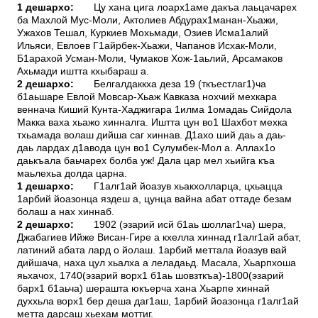
1 дешархо:
Цу хана цига лоарх1аме дакъа лаьцачарех
ба Махлой Мус-Моли, Актолиев Абдурах1манан-Хьажи,
Ужахов Тешал, Куркиев Мохьмади, Озиев Исма1алий
Ильяси, Евлоев Г1айрбек-Хьажи, Чапанов Исхак-Моли,
Б1арахой Усман-Моли, Чумаков Хож-1аьлий, Арсамаков
Ахьмади иштта кхыбараш а.
2 дешархо:
Белгалдаккха деза 19 (ткъестлаг1)ча
б1аьшаре Евлой Мовсар-Хьаж Кавказа нохчий мехкара
веннача Киший Кунта-Хаджигара 1илма 1омадаь Сийдола
Макка ваха хьажо хинналга. Иштта цун во1 Шахбот мехка
тхьамада волаш дийша саг хиннав. Д1ахо ший даь а даь-
даь лардах д1авода цун во1 Сулумбек-Мол а. Аллах1о
даькъала баьчарех болба уж! Дала цар мел хьийга къа
маьлехьа долда царна.
1 дешархо:
Г1алг1ай йоазув хьакхолларца, цхьацца
1арбий йоазонца яздеш а, цунца вайна абат оттаде безам
болаш а нах хиннаб.
2 дешархо:
1902 (эзарий исй б1аь шоллаг1ча) шера,
Джабагиев Ийже Висан-Гире а кхелла хиннад г1алг1ай абат,
латиний абата лард о йолаш. 1арбий меттала йоазув вай
дийшача, наха цул хьалха а леладаьд. Масала, Хьарпхоша
яьхачох, 1740(эзарий ворх1 б1аь шовзткъа)-1800(эзарий
барх1 б1аьча) шерашта юкъерча хана Хьарпе хиннай
духхьла ворх1 бер деша даг1аш, 1арбий йоазонца г1алг1ай
метта дарсаш хьехам моттиг.