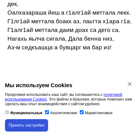
дек,
Оалхазараша йиш а г1алг1ай меттала лекх.
Г1лг1ай меттала боакх аз, лаьтта х1ара г1а.
Г1алг1ай меттала даим доах са дего са.
Нагахь яьлча сигала, Дала бенна низ,
Аз-м седкъашца а бувцарг ма бар из!
Мы используем Cookies
Продолжая использовать наш сайт, вы соглашаетесь с
политикой
использования Cookies
. Это файлы в браузере, которые помогают нам
сделать ваш опыт взаимодействия с сайтом удобнее.
Функциональные
Аналитические
Маркетинговые
Принять настройки
Скачивание материала доступно только для
Материалы на данной страницы взяты из открытых
авторизованных пользователей.
источников либо размещены пользователем в соответствии
с договором-офертой сайта. Вы можете
сообщить о