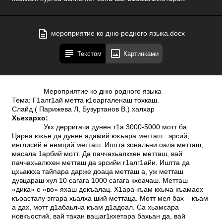
мероприятие ко дню родного языка.docx
Текстом
Картинками
Мероприятие ко дню родного языка
Тема: Г1алг1ай метта к1оаргаленаш тохкаш.
Слайд ( Парижева Л, Бузуртанов В.) халхар
Хьехархо:
Укх дерригача дунен т1а 3000-5000 мотт ба.
Царна юкъе да дунен адамий юкъара метташ : эрсий,
инглисий е немций метташ. Иштта зональни оала метташ,
масала 1арбий мотт. Да паччахьалкхен метташ, вай
паччахьалкхен метташ да эрсийи г1алг1айи. Иштта да
цхьаккха тайпара дарже доаца метташ а, уж метташ
дувцараш хул 10 сагага 1000 сагага кхоачаш. Метташ
«дика» е «во» яхаш декъалац. Х1ара къам кхыча къамаех
къоасталу эггара хьалха ший меттаца. Мотт мел бах – къам
а дах, мотт д1абаьлча къам д1адоал. Са хьамсара
новкъостий, вай тахан вашаг1кхетара бахьан да, вай