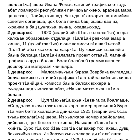
шоллаг1ча) шера Ивана Фомас латиний графиках оттадь
абат лоамарой республикан паччахьалкхено, арахеца мара
ца дезаш, т1аийца хиннад. Бакъда, к1алхарча партинийии
советии органаша, цох бола пайда бац, эшаш дац из,
кхоачам а бац цунгахьа, аьнна, юхадаьккхад.
2 дешархо:
1920 (эзарий ийс б1аь ткъоалаг1ча) шера
халкъан образовани отделаца, г1алг1ай ревкома амар а
хинна, 11 (цхьайтлаг1ча) июне комисси в1ашаг1ъелай,
г1алг1ай абат хьакхолла лаьрх1а. Цу комисси къахьийга
баьча балхаца г1алг1ай алапата проект оттаяьй, латиний
графика лард а йолаш. Болх болабаьб грамматиканеи
дошлоргаи материал кийчъяра.
1 дешархо:
Малсагнаькъан Кураза Зоврбика кулгалдеш
йолча комиссе латиний графика т1а а тайжа кийчъяь хинна
проект т1аийцай, комисси баьча балхах юххера а
гучадаьннад хьалхара абат, «Наьна мотт» яхаш ц1и а
йолаш.
2 дешархо:
Цул т1ехьаг1а цхьа к1еззига ха йоаллаше,
«Сердало» яхача газета хьалхара номер араяьннай Буро
т1а май бетта хьалхарча дийнахьа 1923 (эзарий ийс б1аь
ткъаь кхоалаг1ча) шера. Из хьалхара номер арайоалача
дийнахьа, цох боккха кха хинна, Наьсаре в1ашаг1а а
кхийта, Буро т1а кхо б1аь совг1а саг вахар тхо, яхаш, дувц
бокккхийча наха. Из йоазув хьакхоллара ди г1алг1ашта
массаза а лоарх1аме хиннад. 1928 (эзарий ийс б1аь ткъаь