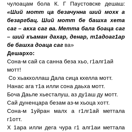
чулоацам бола К. Г Паустовске дешаш:
«Ший мотт ца безачунна ший мохк а
безаргбац. Ший мотт бе башха хета
саг – акха саг ва. Метта бала боаца саг
– ший къаман дахар, денар, т1адоаг1ар
бе башха доаца саг
ва»
Дешархо:
Сона-м сай са санна беза хьо, г1алг1ай
мотт!
Со хьакхоллаш Дала сица кхелла мотт.
Нанас ага т1а илли сона даьха мотт.
Боча Даьле хьесталуш, аз ду1аш ду мотт.
Сай дуненцара безам аз-м хьоца хотт.
Сона-м 1уйран малх а г1лг1ай меттала
г1отт.
X 1ара илли дега чура г1 алг1аи меттала