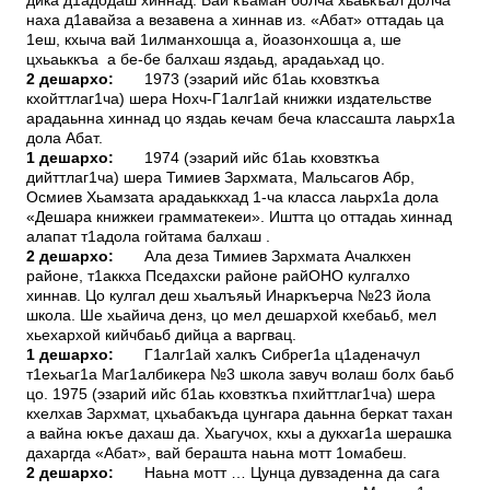
дика д1адодаш хиннад. Вай къаман болча хьаькъал долча
наха д1авайза а везавена а хиннав из. «Абат» оттадаь ца
1еш, кхыча вай 1илманхошца а, йоазонхошца а, ше
цхьаьккъа а бе-бе балхаш яздаьд, арадаьхад цо.
2 дешархо:
1973 (эзарий ийс б1аь кховзткъа
кхойттлаг1ча) шера Нохч-Г1алг1ай книжки издательстве
арадаьнна хиннад цо яздаь кечам беча классашта лаьрх1а
дола Абат.
1 дешархо:
1974 (эзарий ийс б1аь кховзткъа
дийттлаг1ча) шера Тимиев Зархмата, Мальсагов Абр,
Осмиев Хьамзата арадаьккхад 1-ча класса лаьрх1а дола
«Дешара книжкеи грамматекеи». Иштта цо оттадаь хиннад
алапат т1адола гойтама балхаш .
2 дешархо:
Ала деза Тимиев Зархмата Ачалкхен
районе, т1аккха Пседахски районе райОНО кулгалхо
хиннав. Цо кулгал деш хьалъяьй Инаркъерча №23 йола
школа. Ше хьайича денз, цо мел дешархой кхебаьб, мел
хьехархой кийчбаьб дийца а варгвац.
1 дешархо:
Г1алг1ай халкъ Сибрег1а ц1аденачул
т1ехьаг1а Маг1албикера №3 школа завуч волаш болх баьб
цо. 1975 (эзарий ийс б1аь кховзткъа пхийттлаг1ча) шера
кхелхав Зархмат, цхьабакъда цунгара даьнна беркат тахан
а вайна юкъе дахаш да. Хьагучох, кхы а дукхаг1а шерашка
дахаргда «Абат», вай берашта наьна мотт 1омабеш.
2 дешархо:
Наьна мотт … Цунца дувзаденна да сага