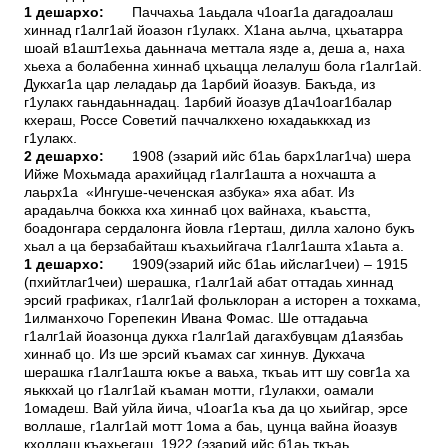
1 дешархо:
Паччахьа 1аьдала ч1оаг1а дагадоалаш
хиннад г1алг1ай йоазон г1улакх. Х1ана аьлча, цхьатарра
шоай в1ашт1ехьа даьннача меттала язде а, деша а, наха
хьеха а болабенна хиннаб цхьацца лелалуш бола г1алг1ай.
Дукхаг1а цар леладаьр да 1арбий йоазув. Бакъда, из
г1улакх гаьндаьннадац. 1арбий йоазув д1ач1оаг1балар
кхераш, Россе Советий паччалкхено юхадаьккхад из
г1улакх.
2 дешархо:
1908 (эзарий ийс б1аь барх1лаг1ча) шера
Ийже Мохьмада арахийцад г1алг1ашта а нохчашта а
лаьрх1а «Ингуше-чеченская азбука» яха абат. Из
арадаьлча боккха кха хиннаб цох вайнаха, къаьстта,
боадонгара сердалонга йовла г1ерташ, дилла халоно букъ
хьал а ца берзабайташ къахьийгача г1алг1ашта х1аьта а.
1 дешархо:
1909(эзарий ийс б1аь ийслаг1чеи) – 1915
(пхийтлаг1чеи) шерашка, г1алг1ай абат оттадаь хиннад
эрсий графиках, г1алг1ай фольклоран а исторен а тохкама,
1илманхочо Горепекин Ивана Фомас. Ше оттадаьча
г1алг1ай йоазонца дукха г1алг1ай дагахбувцам д1аязбаь
хиннаб цо. Из ше эрсий къамах саг хиннув. Дукхача
шерашка г1алг1ашта юкъе а ваьха, ткъаь итт шу совг1а ха
яьккхай цо г1алг1ай къаман мотти, г1улакхи, оамали
1омадеш. Вай уйла йича, ч1оаг1а къа да цо хьийгар, эрсе
воллаше, г1алг1ай мотт 1ома а баь, цунца вайна йоазув
кхоллаш къахьегаш. 1922 (эзарий ийс б1аь ткъаь