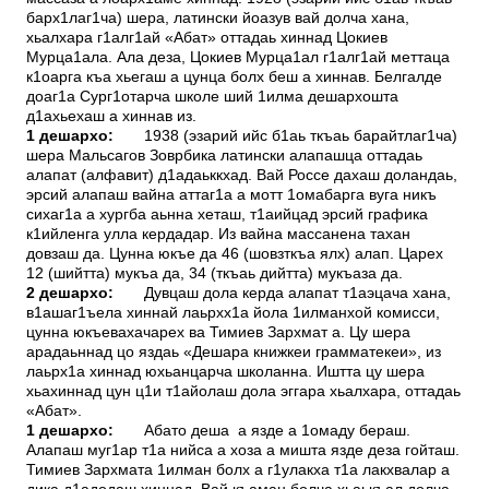
барх1лаг1ча) шера, латински йоазув вай долча хана,
хьалхара г1алг1ай «Абат» оттадаь хиннад Цокиев
Мурца1ала. Ала деза, Цокиев Мурца1ал г1алг1ай меттаца
к1оарга къа хьегаш а цунца болх беш а хиннав. Белгалде
доаг1а Сург1отарча школе ший 1илма дешархошта
д1ахьехаш а хиннав из.
1 дешархо:
1938 (эзарий ийс б1аь ткъаь барайтлаг1ча)
шера Мальсагов Зоврбика латински алапашца оттадаь
алапат (алфавит) д1адаьккхад. Вай Россе дахаш доландаь,
эрсий алапаш вайна аттаг1а а мотт 1омабарга вуга никъ
сихаг1а а хургба аьнна хеташ, т1аийцад эрсий графика
к1ийленга улла кердадар. Из вайна массанена тахан
довзаш да. Цунна юкъе да 46 (шовзткъа ялх) алап. Царех
12 (шийтта) мукъа да, 34 (ткъаь дийтта) мукъаза да.
2 дешархо:
Дувцаш дола керда алапат т1аэцача хана,
в1ашаг1ъела хиннай лаьрхх1а йола 1илманхой комисси,
цунна юкъевахачарех ва Тимиев Зархмат а. Цу шера
арадаьннад цо яздаь «Дешара книжкеи грамматекеи», из
лаьрх1а хиннад юхьанцарча школанна. Иштта цу шера
хьахиннад цун ц1и т1айолаш дола эггара хьалхара, оттадаь
«Абат».
1 дешархо:
Абато деша а язде а 1омаду бераш.
Алапаш муг1ар т1а нийса а хоза а мишта язде деза гойташ.
Тимиев Зархмата 1илман болх а г1улакха т1а лакхвалар а