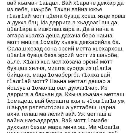
вай къаман 1аьдал. Вай х1аране декхар да
из лебе, шаьрбе. Тахан вайна юкъе
г1алг1ай мотт ц1ена бувца ховш, язде ховш
а дукха бац. Из деррига а хьадоаг1аш да
ц1аг1ара а ишколашкара а. Да а нана а
эггара хьалха деша дахача беро наьна
мотт мишта 1омабу хьажа декхарийла ба.
Оалаш хезад сона эрсий метта хьехархош,
ц1аг1а бувца беза эрсий мотт из шаьрбе,
аьле. Х1анз хьа мел хозача эрсий мотт
бувцаш хилча, мишта хургда из ц1аг1а
бийцача, маца 1омабергба т1акха вай
г1алг1ай мотт? Наьна меттал дешар а
йоазув а 1омалац оал дукхаг1чар. Из
деррига а бахьан да. Кхыча къаман метташ
1омадеш, вай берашта кхы а ч1оаг1аг1а уж
шаьрде репетитораш а увттабеш, царна
ахча телаш ма лелий вай. Уж метташ а
вайна накъадаргда. Вай мотт 1омабе
духхьал безам мара мича эш. Ма ч1оаг1а