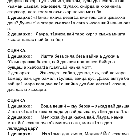
деррига вахар: цун хьакъал, кхетам, культура. Моллаг1ча
къаман 1аьдал, эхь-эздел, г1улакх, сийрдача кхоаненга
сатувсар, дега тоам хьахьокхар наьна мотт ба.
1 дешархо:
«Нана» яхача дезаг1а дий-теш сага цхьаккха
дош? Дунен т1а эггара хьалхаг1а сага хьахоз ший наьна оаз
я.
2 дешархо:
Лаура, т1аккха вай таро хург я хьажа мишта
хьоаст нанас ший боча бер.
СЦЕНКА.
1 дешархо:
Иштта беза хила беза вайна а дукхача
б1аьшерашка бахаш, вай даьшеи ноаношеи бийца а
бувцаш а хьабоаг1а г1алг1ай наьна мотт.
2 дешархо: Эхь-эздел, сабар, денал, яхь, вай даьгара
1омаду вай, цун оамал, г1улакх, вайца дус. Д1ахо аьттув ба
вай ца1 мара воацача во1о шийна дув биа доттаг1 лохаш,
дас даьча хьехарга.
СЦЕНКА
1 дешархо:
Воша веший – хьу берза – яьхад вай даьша.
Иштта ч1оаг1а хоза леладаьд вай даьша дув биа доттаг1ал.
2 дешархо:
Мел хоза бувца хьажа вай, Лаура, наьна
мотт йо1 езаеннача з1амигача саго, малаг1а эздел
леладаьд цар?
1 дешархо:
Из х1ама дац хьона, Мадина! Йо1 езаелча