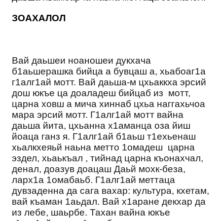
ЗОАХАЛОЛ
Вай даьшеи ноаношеи дукхача
б1аьшерашка бийца а бувцаш а, хьабоаг1а
г1алг1ай мотт. Вай даьша-м цхьаккха эрсий
дош юкъе ца доаладеш бийцаб из мотт,
царна ховш а мича хиннаб цхьа наггахьчоа
мара эрсий мотт. Г1алг1ай мотт вайна
даьша йита, цхьанна х1аманца оза йиш
йоаца ганз я. Г1алг1ай б1аьш т1ехьенаш
хьалкхеяьй наьна метто 1омадеш царна
эздел, хьаькъал , тийнад царна къонахчал,
денал, доазув доацаш Даьй мохк-беза,
ларх1а 1омабаьб. Г1алг1ай меттаца
дувзаденна да сага вахар: культура, кхетам,
вай къаман 1аьдал. Вай х1аране декхар да
из лебе, шаьрбе. Тахан вайна юкъе