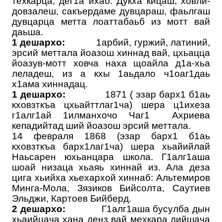
техкарца, дег1а ихаб. Дукха кицаш, ховли-
довзалеш, сакъердаме дувцараш, фаьлгаш
дувцарца метта лоаттабаьб из мотт вай
даьша.
1 дешархо:
1арбий, гуржий, латиний,
эрсий меттала йоазош хиннад вай, цхьацца
йоазув-мотт ховча наха щоайла д1а-хьа
леладеш, из а кхы 1аьдало ч1оаг1даь
х1ама хиннадац.
1 дешархо:
1871 ( эзар барх1 б1аь
кховзткъа цхьайттлаг1ча) шера ц1ихеза
г1алг1ай 1илманхочо Чаг1 Ахриева
кепадийтад ший йоазош эрсий меттала.
14 февраля 1868 (эзар барх1 б1аь
кховзткъа барх1лаг1ча) шера хьайийлай
Наьсарен юхьанцара школа. Г1алг1аша
шоай низаца хьаяь хиннай из. Ала деза
цига хьийха хьехархой хиннаб: Альтемиров
Минга-Мола, Зязиков Бийсолта, Саутиев
Эльджи, Картоев Бийберд.
2 дешархо:
Г1алг1аша бусулба дын
хьаийцача хана денз вай мехкара дийшача