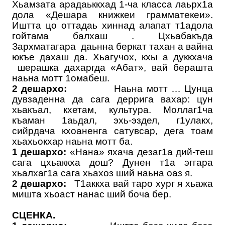
Хьамзата арадаьккхад 1-ча класса лаьрх1а
дола «Дешара книжкеи грамматекеи».
Иштта цо оттадаь хиннад алапат т1адола
гойтама балхаш . Цхьабакъда
Зархматагара даьнна беркат тахан а вайна
юкъе дахаш да. Хьагучох, кхы а дуккхача
шерашка дахаргда «Абат», вай берашта
наьна мотт 1омабеш.
2 дешархо:
Наьна мотт … Цунца
дувзаденна да сага деррига вахар: цун
хьакъал, кхетам, культура. Моллаг1ча
къаман 1аьдал, эхь-эздел, г1улакх,
сийрдача кхоаненга сатувсар, дега тоам
хьахьокхар наьна мотт ба.
1 дешархо:
«Нана» яхача дезаг1а дий-теш
сага цхьаккха дош? Дунен т1а эггара
хьалхаг1а сага хьахоз ший наьна оаз я.
2 дешархо:
Т1аккха вай таро хург я хьажа
мишта хьоаст нанас ший боча бер.
СЦЕНКА.