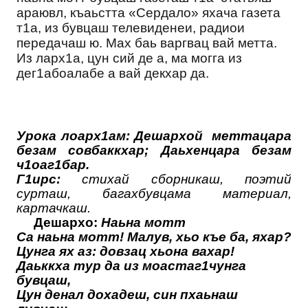
араювл, къаьстта «Сердало» яхача газета
т1а, из бувцаш телевиденеи, радиои
передачаш ю. Мах баь варгвац вай метта.
Из ларх1а, цун сий де а, ма могга из
дег1абоалабе а вай декхар да.
Урока лоарх1ам: Дешархой меттацара
безам совбаккхар; Даьхенцара безам
ч1оаг1бар.
Г1ирс:
стихай сборникаш, поэтий
сурташ, багахбувцама материал,
картачкаш.
Дешархо:
Наьна мотт
Са наьна мотт! Малув, хьо къе ба, яхар?
Цунга ях аз: довзац хьона вахар!
Даьккха тур да из моастаг1чунга
бувцаш,
Цун денал дохадеш, син пхаьнаш