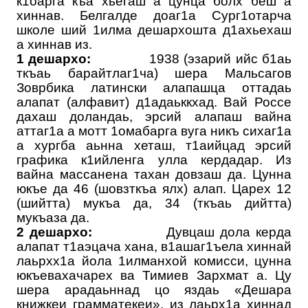
к1оарга къа хьегаш а цунца болх беш а
хиннав. Белгалде доаг1а Сург1отарча
школе ший 1илма дешархошта д1ахьехаш
а хиннав из.
1 дешархо:
1938 (эзарий ийс б1аь
ткъаь барайтлаг1ча) шера Мальсагов
Зоврбика латински алапашца оттадаь
алапат (алфавит) д1адаьккхад. Вай Россе
дахаш доландаь, эрсий алапаш вайна
аттаг1а а мотт 1омабарга вуга никъ сихаг1а
а хургба аьнна хеташ, т1аийцад эрсий
графика к1ийленга улла кердадар. Из
вайна массанена тахан довзаш да. Цунна
юкъе да 46 (шовзткъа ялх) алап. Царех 12
(шийтта) мукъа да, 34 (ткъаь дийтта)
мукъаза да.
2 дешархо:
Дувцаш дола керда
алапат т1аэцача хана, в1ашаг1ъела хиннай
лаьрхх1а йола 1илманхой комисси, цунна
юкъевахачарех ва Тимиев Зархмат а. Цу
шера арадаьннад цо яздаь «Дешара
книжкеи грамматекеи», из лаьрх1а хиннад