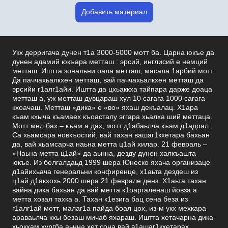
Добавить материал
Укх дерригача дунен т1а 3000-5000 мотт ба. Царна юкъе да
дунен адамий юкъара метташ : эрсий, инглисий е немций
метташ. Иштта зональни оала метташ, масала 1арбий мотт.
Да паччахьалкхен метташ, вай паччахьалкхен метташ да
эрсийи г1алг1айи. Иштта да цхьаккха тайпара дарже доаца
метташ а, уж метташ дувцараш хул 10 сагага 1000 сагага
кхоачаш. Метташ «дика» е «во» яхаш декъалац. Х1ара
къам кхыча къамаех къоасталу эггара хьалха ший меттаца.
Мотт мел бах – къам а дах, мотт д1абаьлча къам д1адоал.
Са хьамсара новкъостий, вай тахан вашаг1кхетара бахьан
да, вай хьамсарча наьна метта ц1ай хилар. 21 февраль –
«Наьна метта ц1ай» да аьнна, дезду дунен халкъашта
юкъе. Из белгалдаьд 1999 шера Юнеско яхача организаце
д1айихьача генеральни конфиренце, х1аьта дездеш из
ц1ай д1акхохь 2000 шера 21 феврале денз. Х1аьта тахан
вайна дика бахьан да вай метта к1оаргаленаш йовза а
метта хозал тахка а. Тахан к1езига бац сена беза из
г1алг1ай мотт, малаг1а пайда боал цох, из-м укх мехкара
араваьлча кхы безаш мичаб яхараш. Иштта хетачарна дика
хьокхам хургба аьнна хет сона вай в1ашаг1кхетарах.