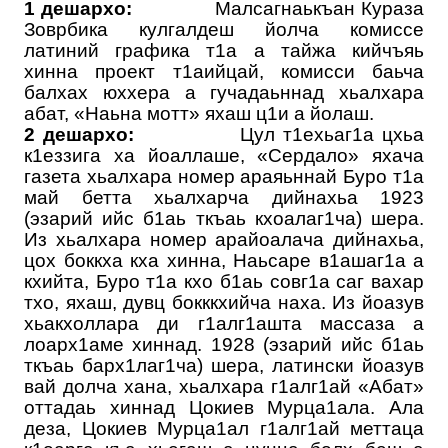
1 дешархо:
Малсагнаькъан Кураза
Зоврбика кулгалдеш йолча комиссе
латиний графика т1а а тайжа кийчъяь
хинна проект т1аийцай, комисси баьча
балхах юххера а гучадаьннад хьалхара
абат, «Наьна мотт» яхаш ц1и а йолаш.
2 дешархо:
Цул т1ехьаг1а цхьа
к1еззига ха йоаллаше, «Сердало» яхача
газета хьалхара номер араяьннай Буро т1а
май бетта хьалхарча дийнахьа 1923
(эзарий ийс б1аь ткъаь кхоалаг1ча) шера.
Из хьалхара номер арайоалача дийнахьа,
цох боккха кха хинна, Наьсаре в1ашаг1а а
кхийта, Буро т1а кхо б1аь совг1а саг вахар
тхо, яхаш, дувц бокккхийча наха. Из йоазув
хьакхоллара ди г1алг1ашта массаза а
лоарх1аме хиннад. 1928 (эзарий ийс б1аь
ткъаь барх1лаг1ча) шера, латински йоазув
вай долча хана, хьалхара г1алг1ай «Абат»
оттадаь хиннад Цокиев Мурца1ала. Ала
деза, Цокиев Мурца1ал г1алг1ай меттаца