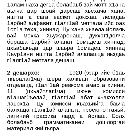
1алам-наха дег1а болабаьб вай мотт, х1ана
аьлча цар шоай дарсаш хьехача хана,
иштта а сага васкет доккхаш леладаь
1арбий алфавит, г1алг1ай меттала ийс оаз
1от1а теха, хиннад. Цу хана хьаела йолаяь
вай мехка Хьужаренаш, дукхаг1долча
бераша 1арбий алапат 1омадеш хиннад,
цхьабакъда цар шаьра 1омадеш хиннад
Къур1ани иштта 1арбий алапашца яьздаь
г1алг1ай меттала дешаш.
2 дешархо:
1920 (эзар ийс б1аь
ткъоалаг1ча) шера халкъан образовани
отделаца, г1алг1ай ревкома амар а хинна,
11 (цхьайтлаг1ча) июне комисси
в1ашаг1ъелай, г1алг1ай абат хьакхолла
лаьрх1а. Цу комисси къахьийга баьча
балхаца г1алг1ай алапата проект оттаяьй,
латиний графика лард а йолаш. Болх
болабаьб грамматиканеи дошлоргаи
материал кийчъяра.