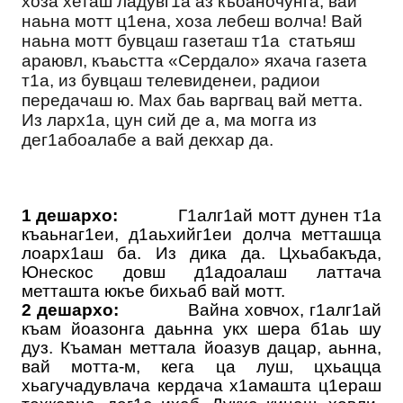
хоза хеташ ладувг1а аз къоаночунга, вай
наьна мотт ц1ена, хоза лебеш волча! Вай
наьна мотт бувцаш газеташ т1а статьяш
араювл, къаьстта «Сердало» яхача газета
т1а, из бувцаш телевиденеи, радиои
передачаш ю. Мах баь варгвац вай метта.
Из ларх1а, цун сий де а, ма могга из
дег1абоалабе а вай декхар да.
1 дешархо:
Г1алг1ай мотт дунен т1а
къаьнаг1еи, д1аьхийг1еи долча метташца
лоарх1аш ба. Из дика да. Цхьабакъда,
Юнескос довш д1адоалаш латтача
метташта юкъе бихьаб вай мотт.
2 дешархо:
Вайна ховчох, г1алг1ай
къам йоазонга даьнна укх шера б1аь шу
дуз. Къаман меттала йоазув дацар, аьнна,
вай мотта-м, кега ца луш, цхьацца
хьагучадувлача кердача х1амашта ц1ераш