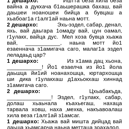
1 дешархо:
Иштта беза хила беза
вайна а дукхача б1аьшерашка бахаш, вай
даьшеи ноаношеи бийца а бувцаш а
хьабоаг1а г1алг1ай наьна мотт.
2 дешархо:
Эхь-эздел, сабар, денал,
яхь, вай даьгара 1омаду вай, цун оамал,
г1улакх, вайца дус.
Мел хоза бувца хьажа
вай, ___________, наьна мотт йо1
езаеннача з1амигача саго, малаг1а эздел
леладаьд цар?
1 дешархо:
Из х1ама дац хьона,
___________! Йо1 езаелча из йо1 йола
даьшца йи1ий ноанахошца, юртархошца
ши дика г1улакхаш д1ахьокхаш хиннад
з1амигача саго.
2 дешархо:
Цхьабакъда,
______________! Эздел, г1улакх, сабар,
долаш хьаьнала къахьегаш, нахаца
тарвала ховш, наха ,мехка, накъавоалаш
хила веза г1алг1ай з1амсаг.
1 дешархо:
Хьажа вай мишта дийцад вай
даьша хьамсарча наьна меттаца зоахалол.