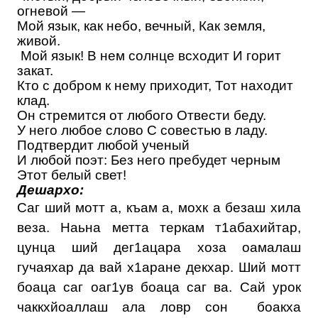
огневой —
Мой язык, как небо, вечный, Как земля,
живой.
Мой язык! В нем солнце всходит И горит
закат.
Кто с добром к нему приходит, Тот находит
клад.
Он стремится от любого Отвести беду.
У него любое слово С совестью в ладу.
Подтвердит любой ученый
И любой поэт: Без него пребудет черным
Этот белый свет!
Дешархо:
Саг ший мотт а, къам а, мохк а безаш хила
веза. Наьна метта теркам т1абахийтар,
цунца ший дег1ацара хоза оамалаш
гучаяхар да вай х1аране декхар. Ший мотт
боаца саг оаг1ув боаца саг ва. Сай урок
чаккхйоаллаш ала ловр сон боакха