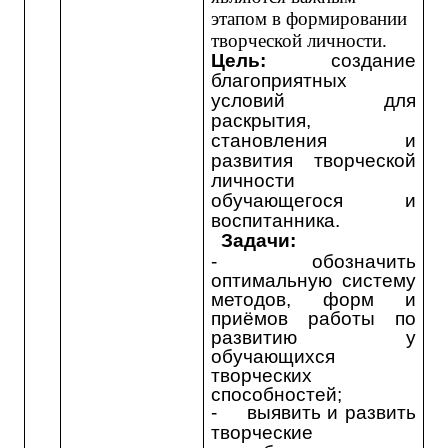
этапом в формировании
творческой личности.
Цель:
создание
благоприятных
условий для
раскрытия,
становления и
развития творческой
личности
обучающегося и
воспитанника.
Задачи:
-
обозначить
оптимальную систему
методов, форм и
приёмов работы по
развитию у
обучающихся
творческих
способностей;
-
в
ыяв
ить
и развит
ь
творчески
е