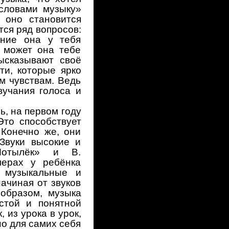
 словами музыку»
 оно становится
ся ряд вопросов:
ение она у тебя
а может она тебе
высказывают своё
ти, которые ярко
м чувствам. Ведь
вучания голоса и
ь, на первом году
Это способствует
Конечно же, они
Звуки высокие и
Мотылёк» и В.
мерах у ребёнка
и музыкальные и
ачиная от звуков
 образом, музыка
стой и понятной
 из урока в урок,
о для самих себя