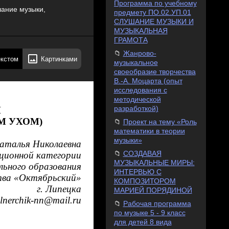
Программа по учебному
ание музыки,
предмету ПО.02.УП.01
СЛУШАНИЕ МУЗЫКИ И
МУЗЫКАЛЬНАЯ
ГРАМОТА
Жанрово-
екстом
Картинками
музыкальное
своеобразие творчества
В.-А. Моцарта (опыт
исследования с
методической
разработкой)
Й
М УХОМ)
Проект на тему «Роль
математики в теории
музыки»
аталья Николаевна
СОЗДАВАЯ
ационной категории
МУЗЫКАЛЬНЫЕ МИРЫ:
льного образования
ИНТЕРВЬЮ С
тва «Октябрьский»
КОМПОЗИТОРОМ
г. Липецка
МАРИЕЙ ПОРЯДИНОЙ
lnerchik
-
nn
@
mail
.
ru
Рабочая программа
по музыке 5 - 9 класс
для детей 8 вида