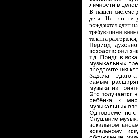
личности в цело
В нашей системе 
дети. Но это не 
рождаются один на
требующими внима
таланта разгорался
Период духовно
возраста: они зн
т.д. Придя в во
музыкальных пре
предпочтения кла
Задача педагога
самым расширят
музыка из прият
Это получается 
ребёнка к мир
музыкальных впе
Одновременно с 
Слушание музыки 
вокальном анса
вокальному ис
обсуждение музы