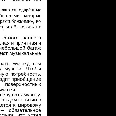
вляются одарённые
бностями, которые
крами божьими», но
о, чтобы огонь их
 самого раннего
шная и приятная и
 небольшой багаж
меют музыкальные
шать музыку, тем
у музыки. Чтобы
ную потребность.
ходит приобщение
 поверхностных
музыки.
 слушать музыку.
 каждом занятии в
ется к мировому
– обязательное
узыка, что хотел