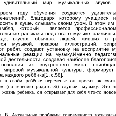
 удивительный мир музыкальных звуков
вом году обучения создаётся удивител
ечатлений, благодаря которому учащиеся 
носить в душе, слышать своим ухом. В этом им 
самбля, который является профессионал
ательные рассказы педагога о музыке различных
аде, вкусах, обычаях людей, живших в р
еся музыкой, показом иллюстраций, репро
т ребят, создают установку на восприятие м
ональные реакции на музыку.Именно педагогв
ой деятельности, создавая наиболее благоприя
познания их внутреннего мира, приобща
и мировой музыкальной культуры, формирует
а каждого ребёнка[1, с.58].
ют в своём ребёнке перемены: он просит включит
о» (по мнению родителей) слушает музыку. Это з
в жизнь ребёнка, он открывает для себя что-то новое
ы
О. В. Актуальные проблемы современного музыкальн