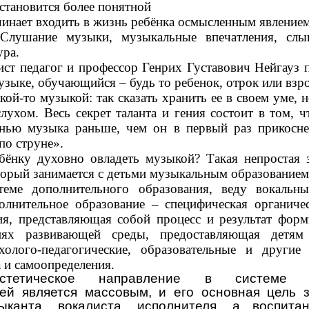
становится более понятной
инает входить в жизнь ребёнка осмысленным явление
 Слушание музыки, музыкальные впечатления, слы
ура.
т педагог и профессор Генрих Густавович Нейгауз 
узыке, обучающийся – будь то ребенок, отрок или вз
кой-то музыкой: так сказать хранить ее в своем уме, 
лухом. Весь секрет таланта и гения состоит в том, ч
нью музыка раньше, чем он в первый раз прикосне
по струне».
бёнку духовно овладеть музыкой? Такая непростая з
оторый занимается с детьми музыкальным образованием
еме дополнительного образования, веду вокальн
олнительное образование – специфическая органиче
ия, представляющая собой процесс и результат форм
иях развивающей среды, предоставляющая детям и
холого-педагогические, образовательные и другие
 и самоопределения.
-эстетическое направление в системе д
ей является массовым, и его основная цель 
ыканта, вокалиста, исполнителя, а воспита