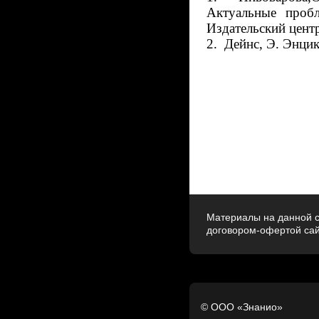
Актуальные проб
Издательский цент
2.
Дейнс, Э. Энци
Материалы на данной с
договором-офертой са
© ООО «Знанио»