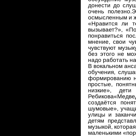
донести до слуш
очень полезно.
осмысленным и ж
«Нравится ли т
вызывает?», «По
понравиться пос
мнение, свои чу
чувствуют музык
без этого не мо
надо работать на
В вокальном анса
обучения, слуша
формированию н
простые, понят
низкие», дет
Ребикова«Медве
создаётся поня
шумовые», учащи
улицы и заканчи
детям представ
музыкой, которая
маленькими «пор