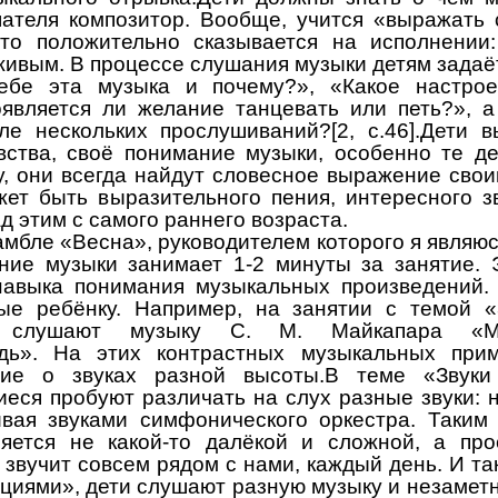
ателя композитор. Вообще, учится «выражать
Это положительно сказывается на исполнении:
ивым. В процессе слушания музыки детям задаёт
ебе эта музыка и почему?», «Какое настро
является ли желание танцевать или петь?», 
ле нескольких прослушиваний?[2, с.46].Дети 
вства, своё понимание музыки, особенно те де
у, они всегда найдут словесное выражение свои
жет быть выразительного пения, интересного з
д этим с самого раннего возраста.
мбле «Весна», руководителем которого я являюс
ние музыки занимает 1-2 минуты за занятие. 
авыка понимания музыкальных произведений. 
ные ребёнку. Например, на занятии с темой «
и слушают музыку С. М. Майкапара «
дь». На этих контрастных музыкальных при
тие о звуках разной высоты.В теме «Звук
еся пробуют различать на слух разные звуки: н
вая звуками симфонического оркестра. Таким
ляется не какой-то далёкой и сложной, а про
 звучит совсем рядом с нами, каждый день. И так,
циями», дети слушают разную музыку и незаметн