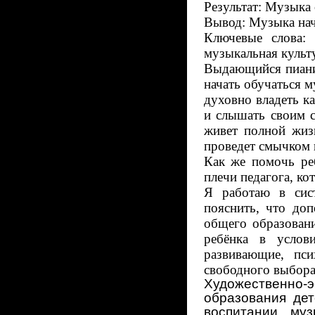
Результат: Музыка 
Вывод: Музыка нач
Ключевые слова:
музыкальная культ
Выдающийся пианис
начать обучаться м
духовно владеть ка
и слышать своим с
живет полной жиз
проведет смычком 
Как же помочь ре
плечи педагога, к
Я работаю в сист
пояснить, что доп
общего образован
ребёнка в услов
развивающие, пси
свободного выбора
Художественно
образования дет
воспитании муз