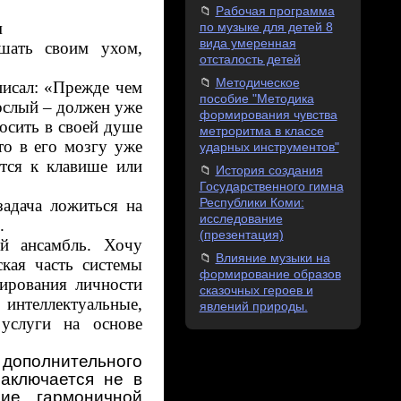
Рабочая программа
м
по музыке для детей 8
вида умеренная
шать своим ухом,
отсталость детей
Методическое
писал: «Прежде чем
пособие "Методика
рослый – должен уже
формирования чувства
носить в своей душе
метроритма в классе
то в его мозгу уже
ударных инструментов"
тся к клавише или
История создания
Государственного гимна
Республики Коми:
адача ложиться на
исследование
.
(презентация)
ый ансамбль. Хочу
Влияние музыки на
ская часть системы
формирование образов
ирования личности
сказочных героев и
нтеллектуальные,
явлений природы.
 услуги на основе
ополнительного
заключается не в
ние гармоничной