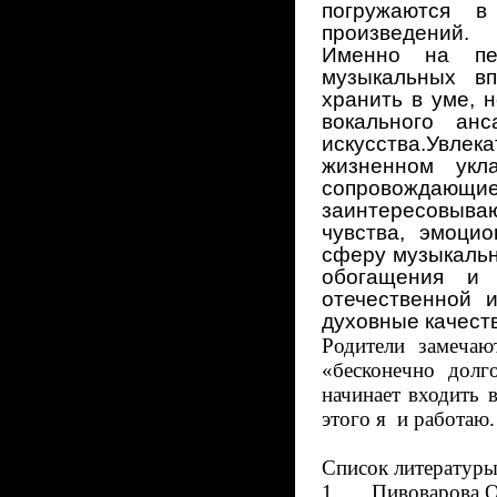
погружаются в
произведений.
Именно на пер
музыкальных вп
хранить в уме, 
вокального ан
искусства.Увлек
жизненном укл
сопровождающи
заинтересовываю
чувства, эмоци
сферу музыкальн
обогащения и 
отечественной 
духовные качеств
Родители замеча
«бесконечно долг
начинает входить 
этого я и работаю.
Список литератур
1.
Пивоварова,