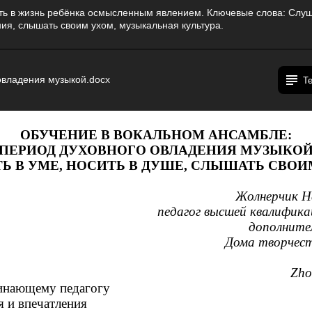
ть в жизнь ребёнка осмысленным явлением. Ключевые слова: Слуш
ия, слышать своим ухом, музыкальная культура.
овладения музыкой.docx
Т
ОБУЧЕНИЕ В ВОКАЛЬНОМ АНСАМБЛЕ:
ПЕРИОД ДУХОВНОГО ОВЛАДЕНИЯ МУЗЫКО
ТЬ В УМЕ, НОСИТЬ В ДУШЕ, СЛЫШАТЬ СВОИ
Жолнерчик Н
педагог высшей квалифик
дополните
Дома творчес
Zho
инающему педагогу
 и впечатления