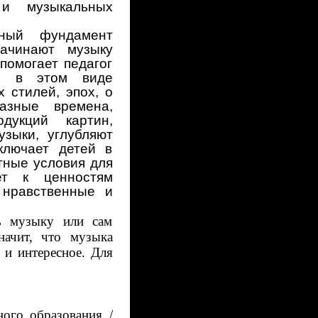
 и музыкальных
ьный фундамент
начинают музыку
помогает педагог
ом в этом виде
 стилей, эпох, о
азные времена,
дукций картин,
узыки, углубляют
ключает детей в
тные условия для
ет к ценностям
 нравственные и
ь музыку или сам
начит, что музыка
 и интересное. Для
ого образования /