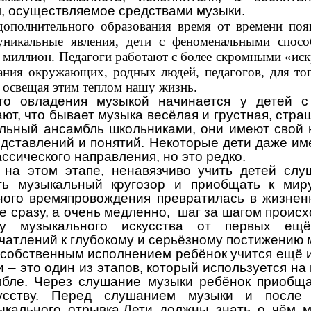
м, осуществляемое средствами музыки.
дополнительного образования время от времени поя
уникальные явления, дети с феноменальными спосо
 миллион. Педагоги работают с более скромными «ис
ния окружающих, родных людей, педагогов, для тог
, освещая этим теплом нашу жизнь.
го овладения музыкой начинается у детей с
ают, что бывает музыка весёлая и грустная, стра
кальный ансамбль школьниками, они имеют свой
дставлений и понятий. Некоторые дети даже и
ссического направления, но это редко.
 на этом этапе, ненавязчиво учить детей слу
ь музыкальный кругозор и приобщать к мир
ного времяпровождения превратилась в жизнен
не сразу, а очень медленно, шаг за шагом проис
у музыкального искусства от первых ещё
чатлений к глубокому и серьёзному постижению 
собственным исполнением ребёнок учится ещё и
– это один из этапов, который используется на
мбле. Через слушание музыки ребёнок приобща
кусству. Перед слушанием музыки и после 
кального отрывка.Дети должны знать о чём м