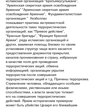
исламская организация "Братья­мусульмане",
"Армянская секретная армия освобождения
Армении" "Армянская секретная армия
освобождения Армении", Фундаменталистская
организация " Хезболлах
показывает практика экстремистской
деятельности таких террористических
организаций, как "Прямое действие",
"Красные бригады", "Фракция Красной
Армии", ряда исламских организаций и
других, взаимная помощь близких по своим
установкам структур чаще всего касается
предоставления документов прикрытия,
каналов проникновения в страну, избранную
в качестве поля для проведения
террористических акций, обмена
информацией, организации укрытия
террористов после совершения
террористических акций и т.д. Причины терроризма.
Стремление человека, обладающего особыми
физическими, умственными или иными
способностями, к власти зачастую толкает
его на совершение террористических
действий. Ярким историческим примером
может быть убийство Цезаря его ближайшим