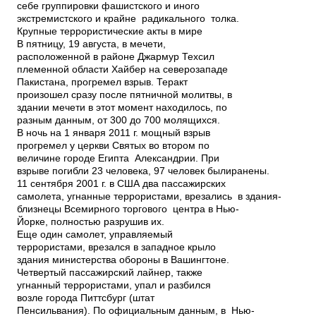
себе группировки фашистского и иного
экстремистского и крайне ­ радикального толка.
Крупные террористические акты в мире
В пятницу, 19 августа, в мечети,
расположенной в районе Джармур Техсил
племенной области Хайбер на северо­западе
Пакистана, прогремел взрыв. Теракт
произошел сразу после пятничной молитвы, в
здании мечети в этот момент находилось, по
разным данным, от 300 до 700 молящихся.
В ночь на 1 января 2011 г. мощный взрыв
прогремел у церкви Святых во втором по
величине городе Египта ­ Александрии. При
взрыве погибли 23 человека, 97 человек былиранены.
11 сентября 2001 г. в США два пассажирских
самолета, угнанные террористами, врезались в здания­
близнецы Всемирного торгового центра в Нью­
Йорке, полностью разрушив их.
Еще один самолет, управляемый
террористами, врезался в западное крыло
здания министерства обороны в Вашингтоне.
Четвертый пассажирский лайнер, также
угнанный террористами, упал и разбился
возле города Питтсбург (штат
Пенсильвания). По официальным данным, в Нью­