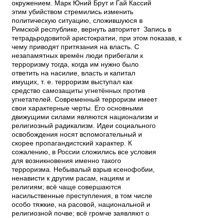
окружением. Марк Юний Брут и Гай Кассий
этим убийством стремились изменить
политическую ситуацию, сложившуюся в
Римской республике, вернуть авторитет Запись в
тетрадьродовитой аристократии, при этом показав, к
чему приводят притязания на власть. С
незапамятных времён люди прибегали к
терроризму тогда, когда им нужно было
ответить на насилие, власть и капитал
имущих, т. е. терроризм выступал как
средство самозащиты угнетённых против
угнетателей. Современный терроризм имеет
свои характерные черты. Его основными
движущими силами являются национализм и
религиозный радикализм. Идеи социального
освобождения носят вспомогательный и
скорее пропагандистский характер. К
сожалению, в России сложились все условия
для возникновения именно такого
терроризма. Небывалый взрыв ксенофобии,
ненависти к другим расам, нациям и
религиям; всё чаще совершаются
насильственные преступления, в том числе
особо тяжкие, на расовой, национальной и
религиозной почве; всё громче заявляют о