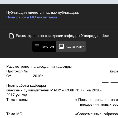
Публикация является частью публикации:
План работы МО воспитания
Рассмотрено на заседании кафедры Утверждаю.docx
Текстом
Картинками
Рассмотрено на заседании кафедры 
Протокол №. Директор МАОУ
От___ ______ 2016г __________Суб
___ _____________
План работы кафедры
классных руководителей МАОУ « СОШ № 7» на 2016­
2017 уч. год.
Тема школы: « Повышение качества о
внедрения новых воспитательны
Тема МО: «Современные образователь