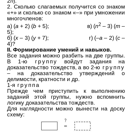
2
п
).
2. Сколько слагаемых получится со знаком
«+» и сколько со знаком «–» при умножении
многочленов:
2
а) (
a
+ 2) (
b
+ 5); в) (
n
– 3) (
m
–
5);
б) (
х
– 3) (
у
+ 7); г) (–
а
– 2) (
с
–
4)?
II. Формирование умений и навыков.
Все задания можно разбить на две группы.
В 1-ю
группу
войдут задания на
доказательство тождеств, а во 2-ю
группу
– на доказательство утверждений о
делимости, кратности и др.
1-я
группа
Прежде чем приступить к выполнению
заданий этой группы, нужно вспомнить
логику доказательства тождеств.
Для наглядности можно вынести на доску
схему: