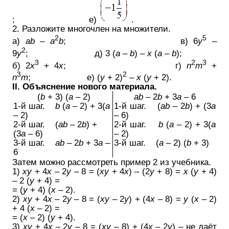
; е)
.
2. Разложите многочлен на множители.
2
5
а)
ab
–
a
b
; в) 6
у
–
2
9
у
; д) 3 (
a
–
b
) –
x
(
a
–
b
);
3
2
3
б) 2
х
+ 4
х
; г)
n
m
+
3
2
n
m
; е) (
у
+ 2)
–
х
(
у
+ 2).
II. Объяснение нового материала.
(
b
+ 3) (
а
– 2)
аb
– 2
b
+ 3
а
– 6
1-й шаг.
b
(
а
– 2) + 3(
а
1-й шаг. (
аb
– 2
b
) + (3
а
– 2)
– 6)
2-й шаг. (
аb
– 2
b
) +
2-й шаг.
b
(
а
– 2) + 3(
а
(3
а
– 6)
– 2)
3-й шаг.
аb
– 2
b
+ 3
а
–
3-й шаг. (
а
– 2) (
b
+ 3)
6
Затем можно рассмотреть пример 2 из учебника.
1)
ху
+ 4
х
– 2
у
– 8 = (
ху
+ 4
х
) – (2
у
+ 8) =
х
(
у
+ 4)
– 2 (
у
+ 4) =
= (
у
+ 4) (
х
– 2).
2)
ху
+ 4
х
– 2
у
– 8 = (
ху
– 2
у
) + (4
х
– 8) =
у
(
х
– 2)
+ 4 (
х
– 2) =
= (
х
– 2) (
у
+ 4).
3)
ху
+ 4
х
– 2
у
– 8 = (
ху
– 8) + (4
х
– 2
у
) – не даёт