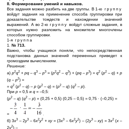
II. Формирование умений и навыков.
Все задания можно разбить на две группы. В 1-ю
группу
войдут задания на применение способа группировки при
доказательстве тождеств и нахождении значений
выражений. А во 2-ю
группу
войдут сложные задания, в
которых нужно разложить на множители многочлены
способом группировки.
1-я
группа
1.
№ 713.
Важно, чтобы учащиеся поняли, что непосредственная
подстановка данных значений переменных приведет к
громоздким вычислениям.
Решение:
2
2
3
3
2
2
3
3
2
2
а)
p
q
+
pq
–
q
–
p
= (
p
q
–
q
) + (
pq
–
p
) =
q
(
p
–
q
) +
p
2
(
q
–
p
) =
2
2
2
2
2
=
q
(
p
–
q
) –
p
(
p
–
q
) = (
p
–
q
) (
q
–
p
).
При
p
= 0,5 и
q
= –0,5:
2
2
(
p
–
q
) (
q
–
p
) = (0,25 + 0,5) (0,25 – 0,5) = 0,75 · (–0,25) =
=
.
3
3
2
2
3
2
2
3
2
б) 3
х
– 2
у
– 6
х
у
+
ху
= (3
х
– 6
х
у
) – (2
у
–
ху
) = 3
х
(
х
–
2
2
у
) –