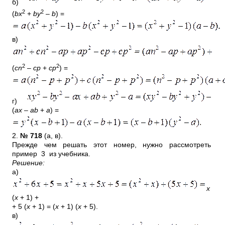
б
)
2
2
(
bx
+
by
–
b
) =
в
)
2
2
(
cn
–
cp
+
cp
) =
г)
(
ax
–
ab
+
a
) =
2.
№ 718
(а, в).
Прежде чем решать этот номер, нужно рассмотреть
пример 3 из учебника.
Решение:
а)
x
(
x
+ 1) +
+ 5 (
x
+ 1) = (
x
+ 1) (
x
+ 5).
в
)