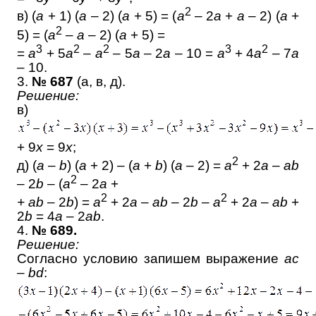
2
в
) (
a
+ 1) (
a
– 2) (
a
+ 5) = (
a
– 2
a
+
a
– 2) (
a
+
2
5) = (
a
–
a
– 2) (
a
+ 5) =
3
2
2
3
2
=
a
+ 5
a
–
a
– 5
a
– 2
a
– 10 =
a
+ 4
a
– 7
a
– 10.
3.
№ 687
(а, в, д).
Решение
:
в
)
+ 9
x
= 9
x
;
2
д
) (
a
–
b
) (
a
+ 2) – (
a
+
b
) (
a
– 2) =
a
+ 2
a
–
ab
2
– 2
b
– (
a
– 2
a
+
2
2
+ ab
– 2
b
) =
a
+ 2
a
–
ab
– 2
b
–
a
+ 2
a
–
ab
+
2
b
= 4
a
– 2
ab
.
4.
№ 689.
Решение:
Согласно условию запишем выражение
ac
–
bd
: