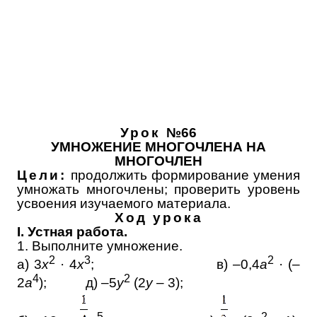
Урок
№66
УМНОЖЕНИЕ МНОГОЧЛЕНА НА
МНОГОЧЛЕН
Цели:
продолжить формирование умения
умножать многочлены; проверить уровень
усвоения изучаемого материала.
Ход урока
I. Устная работа.
1. Выполните умножение.
2
3
2
а) 3
х
· 4
х
; в) –0,4
а
· (–
4
2
2
а
); д) –5
у
(2
у
– 3);
5
2