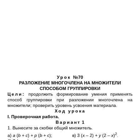
Урок
№70
РАЗЛОЖЕНИЕ МНОГОЧЛЕНА НА МНОЖИТЕЛИ
СПОСОБОМ ГРУППИРОВКИ
Цели:
продолжить формирование умения применять
способ группировки при разложении многочлена на
множители; проверить уровень усвоения материала.
Ход урока
I. Проверочная работа.
Вариант
1
1. Вынесите за скобки общий множитель.
2
а)
a
(
b
+
c
) +
p
(
b
+
c
); в) 3 (
x
– 2) +
y
(2 –
x
)
.