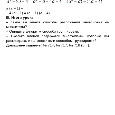
a
(
a
– 1) –
– 4 (
a
– 1) = (
a
– 1) (
a
– 4).
III.
Итоги
урока
.
– Какие вы знаете способы разложения многочлена на
множители?
– Опишите алгоритм способа группировки.
– Сколько членов содержали многочлены, которые мы
раскладывали на множители способом группировки?
Домашнее задание:
№ 714; № 717; № 718 (б, г).