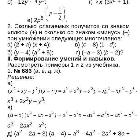
б) –12
y
·
y
; г)
x
(3
x
+ 1);
5
е) 2
p
.
2. Сколько слагаемых получится со знаком
«плюс» (+) и сколько со знаком «минус» (–)
при умножении следующих многочленов:
а) (2 +
а
) (
х
+ 4); в) (
с
– 8) (1–
d
);
2
б) (
у
– 4) (
а
+ 5); г) (–
а
– 3) (
b
– 2)?
II. Формирование умений и навыков.
Рассмотреть примеры 1 и 2 из учебника.
1.
№ 683
(а, в, д, ж).
Решение:
а)
3
2
3
x
+ 2
x
y
–
y
;
в)
3
2
3
a
– 2
ax
–
x
;
2
3
2
2
д
) (
a
– 2
a
+ 3) (
a
– 4) =
a
– 4
a
– 2
a
+ 8
a
+