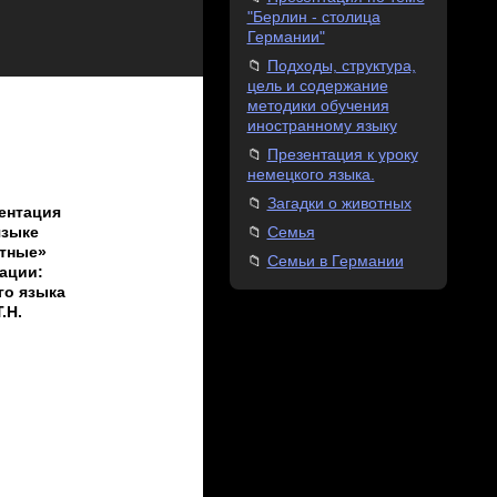
"Берлин - столица
Германии"
Подходы, структура,
цель и содержание
методики обучения
иностранному языку
Презентация к уроку
немецкого языка.
Загадки о животных
ентация
Семья
языке
отные»
Семьи в Германии
ации:
го языка
.Н.