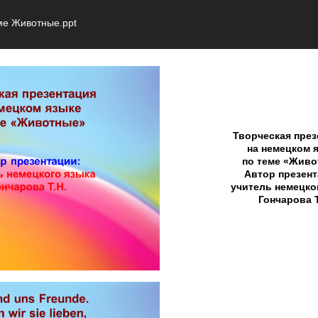
ме Животные.ppt
Творческая през
на немецком 
по теме «Жив
Автор презент
учитель немецко
Гончарова Т