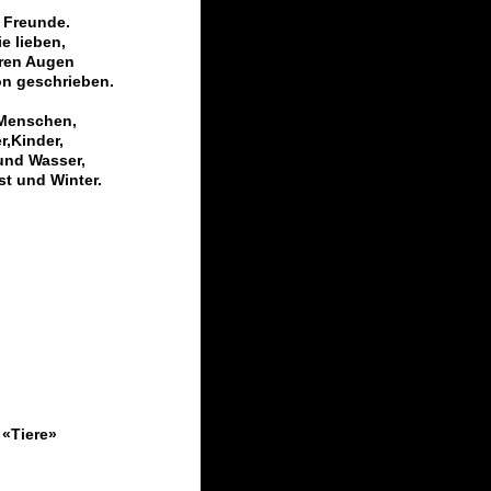
s Freunde.
ie lieben,
hren Augen
on geschrieben.
 Menschen,
r,Kinder,
und Wasser,
t und Winter.
 «Tiere»