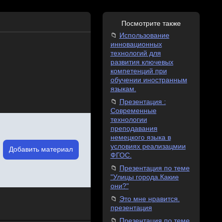
Посмотрите также
Использование
инновационных
технологий для
развития ключевых
компетенций при
обучении иностранным
языкам.
Презентация :
Современные
технологии
преподавания
немецкого языка в
условиях реализацмии
Добавить материал
ФГОС.
Презентация по теме
"Улицы города.Какие
они?"
Это мне нравится.
презентация
Презентация по теме