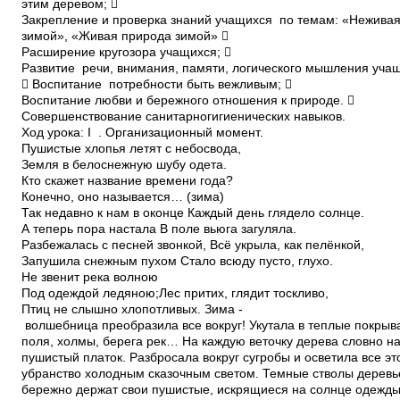
этим деревом; 
Закрепление и проверка знаний учащихся по темам: «Нежива
зимой», «Живая природа зимой» 
Расширение кругозора учащихся; 
Развитие речи, внимания, памяти, логического мышления уч
 Воспитание потребности быть вежливым; 
Воспитание любви и бережного отношения к природе. 
Совершенствование санитарно­гигиенических навыков.
Ход урока: I . Организационный момент.
Пушистые хлопья летят с небосвода,
Земля в белоснежную шубу одета.
Кто скажет название времени года?
Конечно, оно называется… (зима)
Так недавно к нам в оконце Каждый день глядело солнце.
А теперь пора настала­ В поле вьюга загуляла.
Разбежалась с песней звонкой, Всё укрыла, как пелёнкой,
Запушила снежным пухом­ Стало всюду пусто, глухо.
Не звенит река волною
Под одеждой ледяною;Лес притих, глядит тоскливо,
Птиц не слышно хлопотливых. Зима ­
волшебница преобразила все вокруг! Укутала в теплые покры
поля, холмы, берега рек… На каждую веточку дерева словно н
пушистый платок. Разбросала вокруг сугробы и осветила все э
убранство холодным сказочным светом. Темные стволы деревь
бережно держат свои пушистые, искрящиеся на солнце одежды