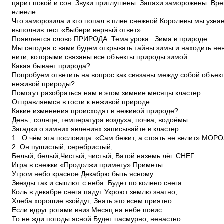
царит покой и сон. Звуки приглушены. Запахи заморожены. Вр
еле­еле… .
Что заморозила и кто попал в плен снежной Королевы мы узна
выполнив тест «Выбери верный ответ».
Появляется слово ПРИРОДА. Тема урока : Зима в природе.
Мы сегодня с вами будем открывать тайны зимы и находить н
нити, которыми связаны все объекты природы зимой.
Какая бывает природа?
Попробуем ответить на вопрос как связаны между собой объек
неживой природы?
Помогут разобраться нам в этом зимние месяцы кластер.
Отправляемся в гости к неживой природе.
Какие изменения происходят в неживой природе?
День , солнце, температура воздуха, почва, водоёмы.
Загадки о зимних явлениях записывайте в кластер.
1. .О чём эта пословица: «Сам бежит, а стоять не велит» МОРО
2. Он пушистый, серебристый,
Белый, белый,Чистый, чистый, Ватой наземь лёг. СНЕГ
Игра в снежки «Продолжи примету» Приметы.
Утром небо красное Декабрю быть ясному.
Звезды так и сыплют с неба ­ Будет по колено снега.
Коль в декабре снега падут Укроют землю знатно,
Хлеба хорошие взойдут, Знать это всем приятно.
Если вдруг рогами вниз Месяц на небе повис
То не жди погоды ясной Будет пасмурно, ненастно.