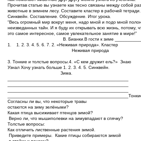
Прочитав статью вы узнаете как тесно связаны между собой р
животные в зимнем лесу. Составите кластер в рабочей тетради.
Синквейн. Составление. Обсуждение. Итог урока.
“Весь огромный мир вокруг меня, надо мной и подо мной поло
неизведанных тайн. И я буду их открывать всю жизнь, потому, 
это самое интересное, самое увлекательное занятие в мире!”
В. Бианки.В гости к зиме ______________
1. 1. 2. 3. 4. 5. 6. 7. 2. «Неживая природа». Кластер
Неживая природа
3. Тонкие и толстые вопросы.4. «С кем дружит ель?» Знаю
Узнал Хочу узнать больше 1. 2. 3. 4. 5. Синквейн.
Зима.
________________________________________________
________________________________________________
________________________________________________
________________________________________________Тонкие
Согласны ли вы, что некоторые травы
остаются на зиму зелёными?
Какая птица высиживает птенцов зимой?
Верно ли, что мыши­полевки на зимувпадают в спячку?
Толстые вопросы:
Как отличить лиственные растения зимой.
Приведите примеры. Какие птицы собираются зимой