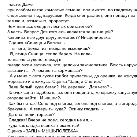
насте. Даже
при слабом ветре крылатые семена ели мчатся по гладкому н
спортсмены под парусами. Когда снег растает, они попадут в
землю и, возможно, прорастут.
Чем явилась ель для лесных обитателей?
3 часть. Вопрос Для кого ель является защитницей?
Как животные друг другу помогают? Инсценировка.
Сценка <Синица и Белка> ­
Ты чего, Белка, из гнезда не выходишь? ­
Я, птица Синица, тепло берегу. На воле­
то нынче студено, я вход в
гнездо мхом заткнула, все щелочки законопатила. Боюсь нару
выставить. ­ А чем же ты кормишься? ­
А у меня с лета сухие грибки припасены, да орешки, да желуд
морозы­то и отсижусь. Сценка "Заяц и Снегирь" ­
Заяц белый, куда бегал? ­ На деревню. ­ Для чего? ­
Клочок сена подобрать, зелени пощипать, кочерыжку капустну
огороде найти. ­ И нашел?­
Как бы не так! Сено под снегом, зелень под снегом, а в огоро
брехучие. ­ А теперь ты куда? ­ Осинку глодать. ­
Да она, поди, горькая? ­
Сладкая! Вчера не поел, сегодня не ел, ­
куда как сладка осинка покажется!
Сценка «ЗАЯЦ и МЫШЬ­ПОЛЕВКА».
Как помогают животные друг другу можно узнать из учебника.