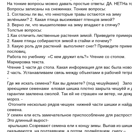
На тонкие вопросы можно давать простые ответы: ДА. НЕТНа т
Вопросы записаны на снежинках. Тонкие вопросы:
1. Согласны ли вы, что некоторые травы остаются на зиму
зелёными? 2. Какая птица высиживает птенцов зимой?
3. Верно ли, что мыши­полевки на зиму впадают в спячку?
Толстые вопросы:
1.Как отличить лиственные растения зимой. Приведите пример
2. Какие птицы собираются зимой в стайки и почему?
3. Какую роль для растений выполняет снег? Приведите прим
пословиц.
Работа по учебнику «С кем дружит ель?» Чтение со стопом.
Маркировка текста.
Чтение 1 части до стопа. Какая информация для вас была нов
2 часть. Устанавливаем связь между объектами в рабочей тетр
­
Где же искать семена? Как вы думаете? (под чешуйками) За
зреющими семенами еловая шишка плотно закрыта чешуёй и 
гарантии заклеена смолой. Так ей не страшен ни ветер, ни дож
мороз. ­
Отогните несколько рядов чешуек нижней части шишки и най
семена.
У семян ели есть замечательное приспособление для распрос
Это длинный вырост­
крылышко.Созревают семена ели к концу зимы. Выпав из шишк
оказываются на подтаявшем, а потом подмёрзшем снегу –