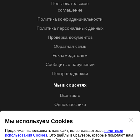
Пользовательское
соглашение
Политика конфиденциальности
Политика персональных данных
Проверка документов
Обратная связь
Рекламодателям
Сообщить о нарушении
Центр поддержки
Мы в соцсетях
Вконтакте
Одноклассники
Youtube
Мы используем Cookies
Продолжая использовать наш сайт, вы соглашаетесь с
политикой
использования Cookies
. Это файлы в браузере, которые помогают нам
Образовательная лицензия №5257 от 09.09.2020 (Л035-