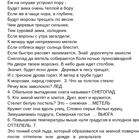
Еж на опушке устроил пору ­
Будет зима очень теплой в бору.
Если же в чаще нора, в глубине,
Будут морозы трещать по весне.
Чем деревья трещат сильнее,
Тем суровей зима, холоднее.
Если вороны с утра загалдели,
К вечеру жди непременно метели.
Если отблеск вкруг солнца блестит,
Если быстро рассвет занимается, Знай ­ дороги­пути занесли
Снегопад да метель собираются.Коли ночью лунно­звездной
На дворе твоем морозно, В небо дым идет столбом,
Значит, будет ясно днем. Деревья в лесу трещат,
И с треском дрова горят, И ветер в трубе гудит ­
К морозам, народ говорит. 3. Что за толстое стекло
Речку всю заволокло? ЛЕД.
4. Обильное выпадение снега называют СНЕГОПАД.
5. Кто зимой метёт и злится, Дует, воет и кружится,
Стелет белую постель? Это – снежная …МЕТЕЛЬ
Кружит снег она вдоль улиц, Словно перья белых куриц,
Зимушки­зимы подруга, Северная гостья ­ … ВЬЮГА
6. Повышение температуры выше нуля градусов в холодное вр
ОТТЕПЕЛЬ. 7.
Это тонкий слой льда, который образовался на земной поверхн
после оттепели или дождя в результате