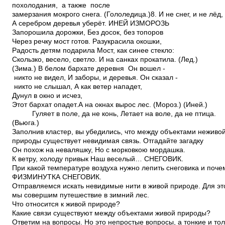
похолодания, а также после
замерзания мокрого снега. (Гололедица.)8. И не снег, и не лёд,
А серебром деревья уберёт. ИНЕЙ ИЗМОРОЗЬ
Запорошила дорожки, Без досок, без топоров
Через речку мост готов. Разукрасила окошки,
Радость детям подарила Мост, как синее стекло:
Скользко, весело, светло. И на санках прокатила. (Лед.)
(Зима.) В белом бархате деревня ­ Он вошел ­
никто не видел, И заборы, и деревья. Он сказал ­
никто не слышал, А как ветер нападет,
Дунул в окно и исчез,
Этот бархат опадет.А на окнах вырос лес. (Мороз.) (Иней.)
Гуляет в поле, да не конь, Летает на воле, да не птица.
(Вьюга.)
Заполнив кластер, вы убедились, что между объектами неживо
природы существует невидимая связь. Отгадайте загадку
Он похож на неваляшку, Но с морковкою мордашка.
К ветру, холоду привык Наш веселый… СНЕГОВИК.
При какой температуре воздуха нужно лепить снеговика и поче
ФИЗМИНУТКА СНЕГОВИК.
Отправляемся искать невидимые нити в живой природе. Для э
мы совершим путешествие в зимний лес.
Что относится к живой природе?
Какие связи существуют между объектами живой природы?
Ответим на вопросы. Но это непростые вопросы, а тонкие и тол