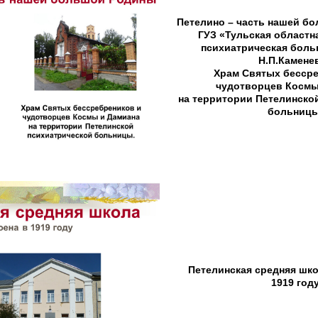
Петелино – часть нашей б
ГУЗ «Тульская областн
психиатрическая бол
Н.П.Камене
Храм Святых бесср
чудотворцев Космы
на территории Петелинско
больницы
Петелинская средняя шк
1919 год