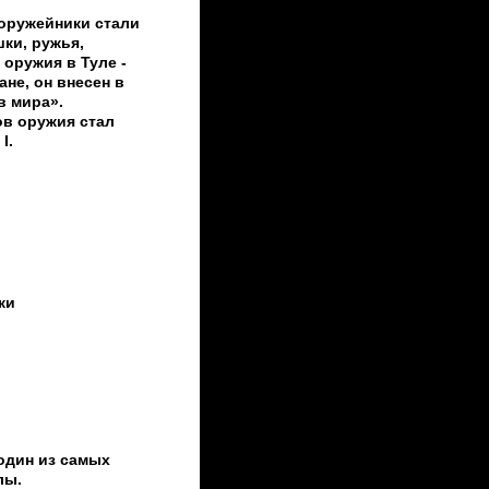
 оружейники стали
ки, ружья,
 оружия в Туле -
ане, он внесен в
в мира».
в оружия стал
I.
ки
 один из самых
лы.