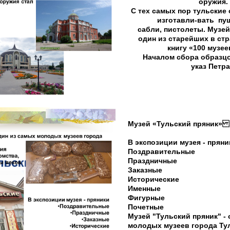
оружия.
С тех самых пор тульские
изготавли-вать пуш
сабли, пистолеты. Музей
один из старейших в стр
книгу «100 музее
Началом сбора образцо
указ Петра 
Музей «Тульский пряник»
В экспозиции музея - пряни
Поздравительные
Праздничные
Заказные
Исторические
Именные
Фигурные
Почетные
Музей "Тульский пряник" -
молодых музеев города Ту