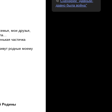
Сценарий "Давным-
давно была война"
семья, мои друзья,
ола…
енькая частичка
живут родные моему
й Родины