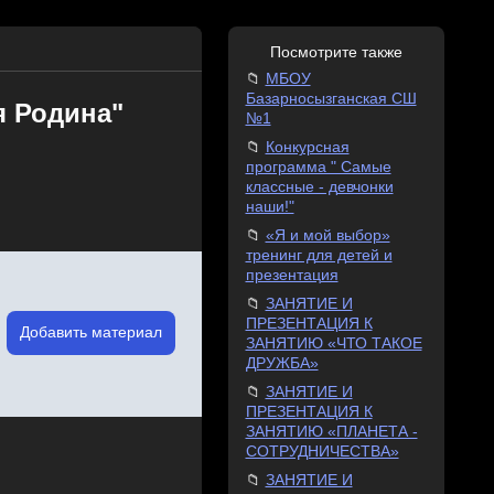
Посмотрите также
МБОУ
Базарносызганская СШ
я Родина"
№1
Конкурсная
программа " Самые
классные - девчонки
наши!"
«Я и мой выбор»
тренинг для детей и
презентация
ЗАНЯТИЕ И
ПРЕЗЕНТАЦИЯ К
Добавить материал
ЗАНЯТИЮ «ЧТО ТАКОЕ
ДРУЖБА»
ЗАНЯТИЕ И
ПРЕЗЕНТАЦИЯ К
ЗАНЯТИЮ «ПЛАНЕТА -
СОТРУДНИЧЕСТВА»
ЗАНЯТИЕ И