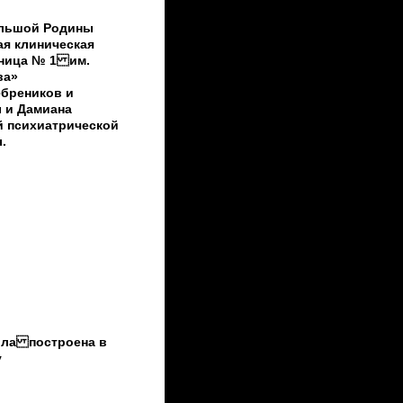
ольшой Родины
ая клиническая
ьница № 1 им.
ва»
ебреников и
 и Дамиана
й психиатрической
.
ола построена в
у