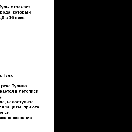
Тулы отражает
рода, который
ё в 16 веке.
а Тула
 реке Тулица.
нается в летописи
у.
ое, недоступное
для защиты, приюта
енья.
язано название