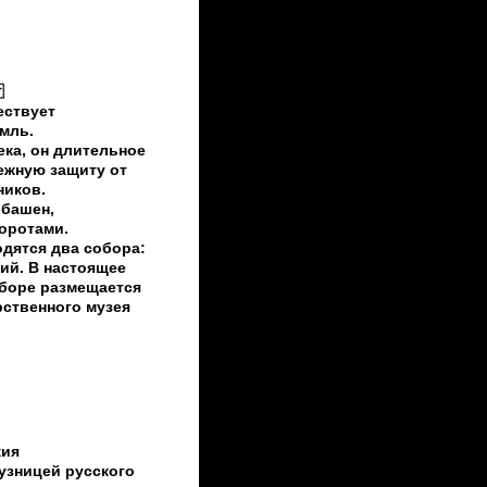
»
ествует
мль.
ека, он длительное
ежную защиту от
ников.
 башен,
воротами.
дятся два собора:
ий. В настоящее
боре размещается
рственного музея
жия
кузницей русского