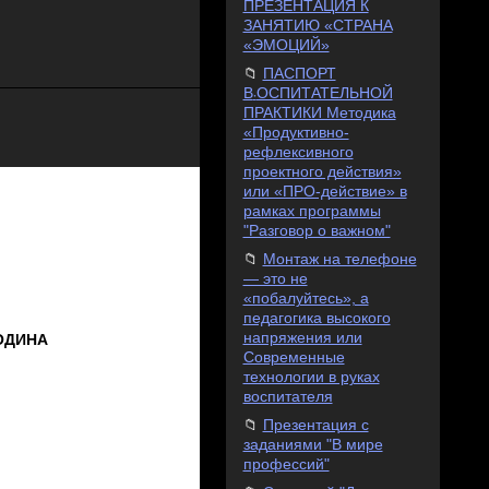
ПРЕЗЕНТАЦИЯ К
ЗАНЯТИЮ «СТРАНА
«ЭМОЦИЙ»
ПАСПОРТ
В܁ОСПИТАТЕЛЬНОЙ
ПРАКТИКИ Методика
«Продуктивно-
рефлексивного
проектного действия»
или «ПРО-действие» в
рамках программы
"Разговор о важном"
Монтаж на телефоне
— это не
«побалуйтесь», а
педагогика высокого
напряжения или
ОДИНА
Современные
технологии в руках
воспитателя
Презентация с
заданиями "В мире
профессий"