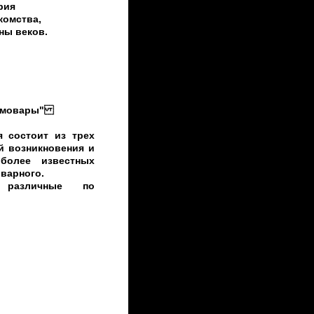
рия
комства,
ны веков.
самовары"
я состоит из трех
й возникновения и
более известных
варного.
 различные по