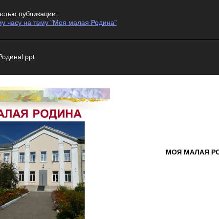
астью публикации:
му часу на тему "Моя малая Родина"
Родинаl.ppt
МОЯ МАЛАЯ Р