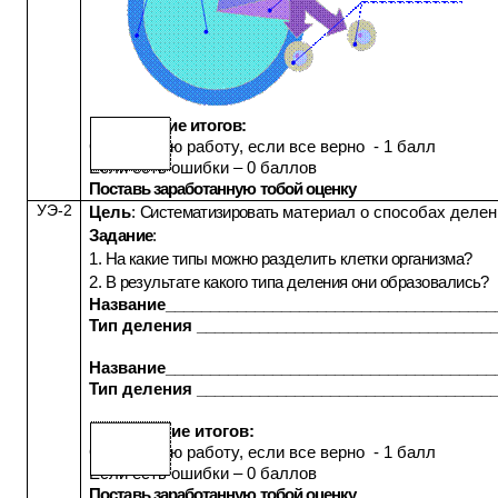
Подведение итогов:
Оцени свою работу, если все верно - 1 балл
Если есть ошибки – 0 баллов
Поставь заработанную тобой оценку
УЭ-2
Цель
:
С
истематизировать
материал о способах делен
Задание
:
1. На какие типы можно разделить клетки организма?
2. В результате какого типа деления они образовались?
Название_____________________________________
Тип деления _________________________________
Название_____________________________________
Тип деления _________________________________
Подведение итогов:
Оцени свою работу, если все верно - 1 балл
Если есть ошибки – 0 баллов
Поставь заработанную тобой оценку