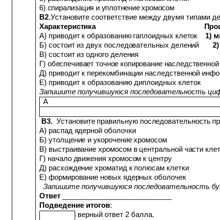
6) спирализация и уплотнение хромосом
В2
.Установите соответствие между двумя типами де
Характеристика Проце
А) приводит к образованию гаплоидных клеток
1) м
Б) состоит из двух последовательных делений
2)
В) состоит из одного деления
Г) обеспечивает точное копирование наследственно
Д) приводит к перекомбинации наследственной инф
Е) приводит к образованию диплоидных клеток
Запишите получившуюся последовательность ци
А
В3.
Установите правильную последовательность пр
А) распад ядерной оболочки
Б) утолщение и укорочение хромосом
В) выстраивание хромосом в центральной части кле
Г) начало движения хромосом к центру
Д) расхождение хроматид к полюсам клетки
Е) формирование новых ядерных оболочек
Запишите получившуюся последовательность бу
Ответ
____________________________
Подведение итогов
:
За каждый верный ответ 2 балла.