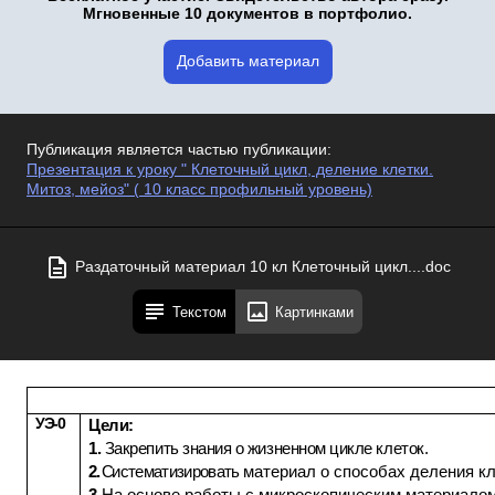
Мгновенные 10 документов в портфолио.
Добавить материал
Публикация является частью публикации:
Презентация к уроку " Клеточный цикл, деление клетки.
Митоз, мейоз" ( 10 класс профильный уровень)
Раздаточный материал 10 кл Клеточный цикл....doc
Текстом
Картинками
УЭ-0
Цели:
1
.
Закрепить знания о жизненном цикле клеток
.
2.
С
истематизировать
материал о способах деления кл