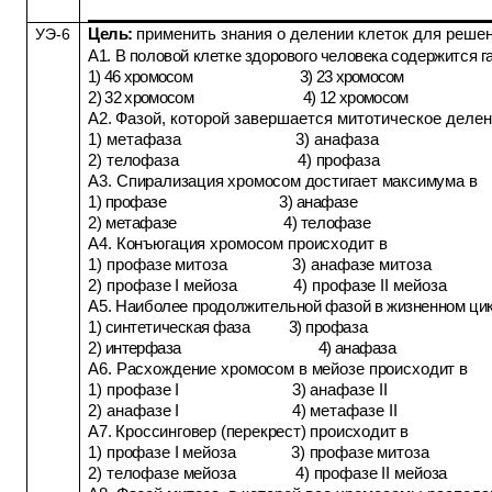
Цель:
п
рименить знания о делении клеток для решен
УЭ-6
А1. В половой клетке здорового человека содержится 
1) 46 хромосом 3) 23 хромосом
2) 32 хромосом 4) 12 хромосом
А2.
Фазой, которой завершается митотическое делен
1) метафаза 3) анафаза
2) телофаза
4) профаза
А3.
Спирализация хромосом достигает максимума в
1) профазе 3) анафазе
2) метафазе 4) телофазе
А4. Конъюгация хромосом происходит в
1) профазе митоза 3) анафазе митоза
2) профазе
I
мейоза 4) профазе
II
мейоза
А5.
Наиболее продолжительной фазой в жизненном ци
1) синтетическая фаза 3) профаза
2) интерфаза 4) анафаза
А6. Расхождение хромосом в мейозе происходит в
1) профазе
I
3) анафазе
II
2) анафазе
I
4) метафазе
II
А7. Кроссинговер (перекрест) происходит в
1) профазе
I
мейоза 3) профазе митоза
2) телофазе мейоза 4) профазе
II
мейоза