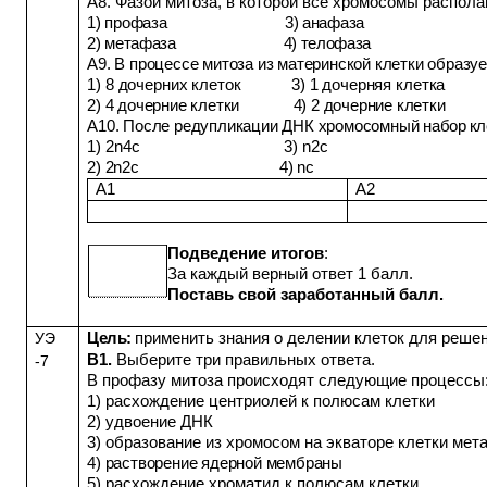
А8. Фазой митоза, в которой все хромосомы распола
1) профаза 3) анафа
2) метафаза 4) телофаза
А9. В процессе митоза из материнской клетки образу
1) 8 дочерних клеток 3) 1 дочерняя клетка
2) 4 дочерние клетки 4) 2 дочерние клетки
А10. После редупликации ДНК хромосомный на
бор кл
1) 2
n
4с 3)
n
2с
2) 2
n
2с 4)
n
с
А1
А2
Подведение итогов
:
За каждый верный ответ 1 балл.
Поставь свой заработанный балл.
Цель:
п
рименить знания о делении клеток для решен
УЭ
В1.
Выберите три правильных ответа.
-7
В профазу митоза происходят следующие процессы
1) расхождение центриолей к полюсам клетки
2) удвоение ДНК
3) образование из хромосом на экваторе клетки мет
4) растворение ядерной мембраны
5) расхождение хроматид к полюсам клетки