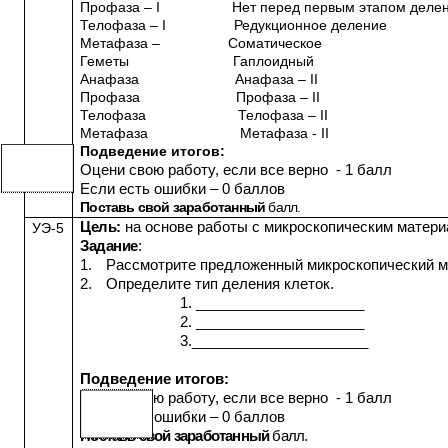
Профаза –
I
Нет перед первым этапом делен
Телофаза –
I
Редукционное деление
Метафаза – Соматическое
Геметы Гаплоидный
Анафаза Анафаза –
II
Профаза Профаза –
II
Телофаза Телофаза –
II
Метафаза Метафаза -
II
Подведение итогов:
Оцени свою работу, если все верно - 1 балл
Если есть ошибки – 0 баллов
Поставь свой заработанный
балл.
Цель:
на основе работы с микроскопическим матери
УЭ-5
Задание
:
1.
Рассмотрите предложенный микроскопический м
2.
Определите тип деления клеток.
1. _____________________
2. _____________________
3.______________________
Подведение итогов:
Оцени свою работу, если все верно - 1 балл
Если есть ошибки – 0 баллов
Поставь свой заработанный
балл.