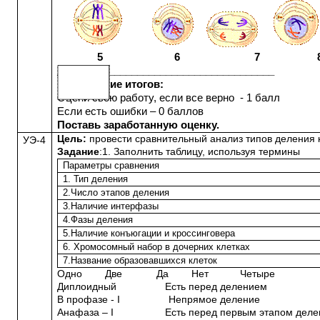
5 6 7 
______________________________________
Подведение итогов:
Оцени свою работу, если все верно - 1 балл
Если есть ошибки – 0 баллов
Поставь заработанную оценку.
Цель:
провести сравнительный анализ типов деления 
УЭ-4
Задание
:1. Заполнить таблицу, используя термины
Параметры сравнения
1. Тип деления
2.Число этапов деления
3.Наличие интерфазы
4.Фазы деления
5.Наличие конъюгации и кроссинговера
6. Хромосомный набор в дочерних клетках
7.Название образовавшихся клеток
Одно Две Да Нет Четыре
Диплоидный Есть перед делением
В профазе -
I
Непрямое деление
Анафаза –
I
Есть перед первым этапом деле