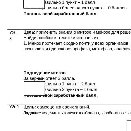
Если неправильно 1 пункт – 1 балл
Если неправильно более одного пункта – 0 баллов.
Поставь свой заработанный балл.
Цель:
п
рименить знания о митозе и мейозе для реш
УЭ -
Найди ошибки в тексте и исправь их.
8
1. Мейоз протекает сходно почти у всех организмов
называются одинаково: профаза, метафаза, анафаза
_____________________________________________
Подведение итогов
:
За верный ответ 3 балла.
Если неправильно 1 пункт – 2 балл
Если неправильно 2 пункта – 1 балл
Поставь свой заработанный балл.
УЭ-9
Цель:
самооценка своих знаний.
Задание:
подсчитать количество баллов, заработанное за 